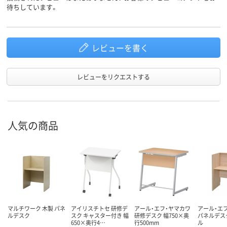
待ちしています。
レビューを書く
レビューをリクエストする
人気の商品
マルチワーク 木製 パネ
アイリスチトセ 研修デ
アール・エフ・ヤマカワ
アール・エ
ルデスク
スク キャスター付き 幅
研修デスク 幅750×奥
パネルデス
650×奥行4…
行500mm
ル