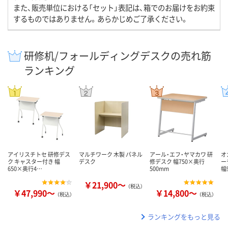
また、販売単位における「セット」表記は、箱でのお届けをお約束
するものではありません。あらかじめご了承ください。
研修机/フォールディングデスクの売れ筋
ランキング
アイリスチトセ 研修デス
マルチワーク 木製 パネル
アール・エフ・ヤマカワ 研
オ
ク キャスター付き 幅
デスク
修デスク 幅750×奥行
ー
650×奥行4…
500mm
幅
￥21,900～
（税込）
￥47,990～
￥14,800～
（税込）
（税込）
ランキングをもっと見る