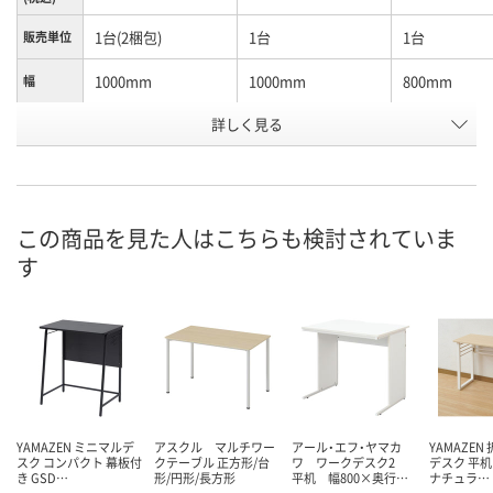
1台(2梱包)
1台
1台
販売単位
1000mm
1000mm
800mm
幅
詳しく見る
両側パネル
右側パネル
両側パネル
種別1
お申込番
UK81102
UK52508
UK52506
号
7点
5点
在庫
この商品を見た人はこちらも検討されていま
す
8月11日（火）
8月11日（火）
お届け日
数量
数量
現在ご注文い
ません
カゴへ
カゴへ
YAMAZEN ミニマルデ
アスクル マルチワー
アール・エフ・ヤマカ
YAMAZEN
スク コンパクト 幕板付
クテーブル 正方形/台
ワ ワークデスク2
デスク 平机
き GSD…
形/円形/長方形
平机 幅800×奥行…
ナチュラ…