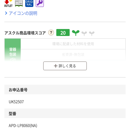
アイコンの説明
20
アスクル商品環境スコア
環境に配慮した材料を使用
容器
包装
省資源・無包装
分別・リサイクルしやすい設計
詳しく見る
環境に配慮した材料を使用
商品
お申込番号
本体
省資源・省エネ・節水
UK52507
分別・リサイクルしやすい設計
型番
独自の回収スキームがある
仕組
APD-LP8060(NA)
アスクルで資源循環している