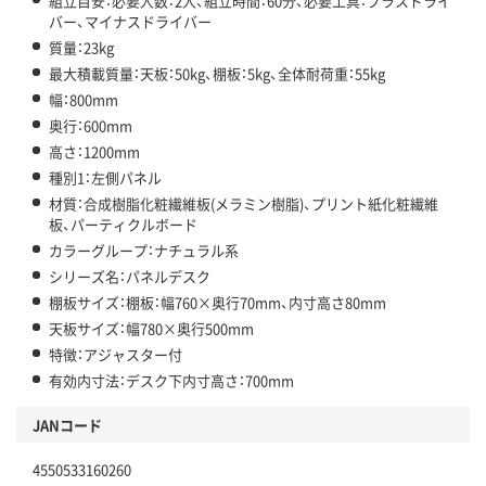
組立目安：必要人数：2人、組立時間：60分、必要工具：プラスドライ
バー、マイナスドライバー
質量：23kg
最大積載質量：天板：50kg、棚板：5kg、全体耐荷重：55kg
幅：800mm
奥行：600mm
高さ：1200mm
種別1：左側パネル
材質：合成樹脂化粧繊維板(メラミン樹脂)、プリント紙化粧繊維
板、パーティクルボード
カラーグループ：ナチュラル系
シリーズ名：パネルデスク
棚板サイズ：棚板：幅760×奥行70mm、内寸高さ80mm
天板サイズ：幅780×奥行500mm
特徴：アジャスター付
有効内寸法：デスク下内寸高さ：700mm
JANコード
4550533160260