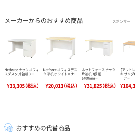
メーカーからのおすすめ商品
スポンサー
Netforce ナッツ オフィ
Netforce オフィスデス
ネットフォース ナッツ
【アウト
スデスク 片袖机 3…
ク 平机 ホワイト×ナ…
片袖机 3段 幅
キ サリダ
1400mm…
ーア…
¥33,305（税込）
¥20,013（税込）
¥31,825（税込）
¥104,
おすすめの代替商品