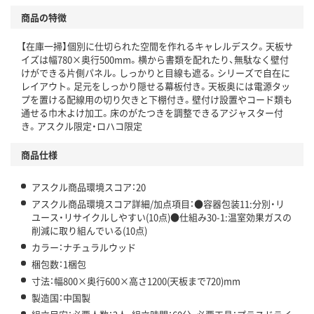
商品の特徴
温室効果ガスなどの削減
【在庫一掃】個別に仕切られた空間を作れるキャレルデスク。天板サ
この商品の環境配慮ポイントです。下記商品詳細「
イズは幅780×奥行500mm。横から書類を配れたり、無駄なく壁付
アスクル商品環境スコア詳細／加点項目
」で確認できます。
けができる片側パネル。しっかりと目線も遮る。シリーズで自在に
レイアウト。足元をしっかり隠せる幕板付き。天板奥には電源タッ
プを置ける配線用の切り欠きと下棚付き。壁付け設置やコード類も
通せる巾木よけ加工。床のがたつきを調整できるアジャスター付
き。アスクル限定・ロハコ限定
商品仕様
アスクル商品環境スコア：20
アスクル商品環境スコア詳細/加点項目：●容器包装11:分別・リ
ユース・リサイクルしやすい(10点)●仕組み30-1:温室効果ガスの
削減に取り組んでいる(10点)
カラー：ナチュラルウッド
梱包数：1梱包
寸法：幅800×奥行600×高さ1200(天板まで720)mm
製造国：中国製