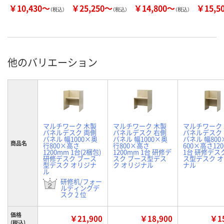
￥10,430～
￥25,250～
￥14,800～
￥15,5
（税込）
（税込）
（税込）
他のバリエーション
マルチワーク 木製
マルチワーク 木製
マルチワーク
パネルデスク 両側
パネルデスク 右側
パネルデスク
パネル 幅1000×奥
パネル 幅1000×奥
パネル 幅80
商品名
行800×高さ
行800×高さ
600×高さ12
1200mm 1台(2梱包)
1200mm 1台 研修デ
1台 研修デス
研修デスク ブース
スク ブース型デス
ス型デスク 
型デスク オリジナ
ク オリジナル
ナル
ル
研修机/フォー
ルディングデ
スク 2 位
価格
￥21,900
￥18,900
￥15
(税込)