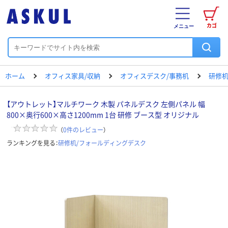
カゴ
メニュー
ホーム
オフィス家具/収納
オフィスデスク/事務机
研修机
【アウトレット】マルチワーク 木製 パネルデスク 左側パネル 幅
800×奥行600×高さ1200mm 1台 研修 ブース型 オリジナル
（
0
件のレビュー
）
ランキングを見る：
研修机/フォールディングデスク