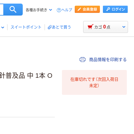
ヘルプ
各種お手続き
0
スイートポイント
あとで買う
カゴ
点
商品情報を印刷する
普及品 中 1本 O
在庫切れです（次回入荷日
未定）