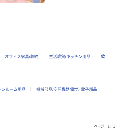
オフィス家具/収納
生活雑貨/キッチン用品
飲
ーンルーム用品
機械部品/空圧機器/電気・電子部品
ページ：
1
／
1