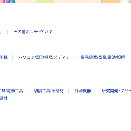
し
その他ポンチ・ケガキ
ー用紙
パソコン/周辺機器/メディア
事務機器/家電/電池/照明
工具/電動工具
切削工具/研磨材
計測機器
研究開発・クリ
/資材