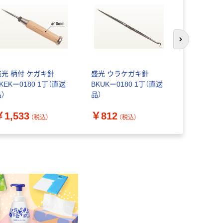
次のスライド
盛光 柄付 ケガキ針
盛光 ウラケガキ針
盛光 バチ
KEKー0180 1丁（直送
BKUKー0180 1丁（直送
BKBKー01
）
品）
品）
￥1,533
￥812
￥812
（税込）
（税込）
（