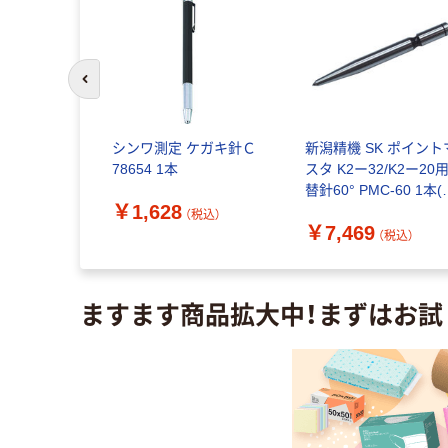
前のスライドへ
 TKGー
シンワ測定 ケガキ針Ｃ
新潟精機 SK ポイント
スケール 1個
78654 1本
スタ K2ー32/K2ー20
直送品）
替針60° PMC-60 1本(
￥1,628
個) 421-9996（直送品）
（税込）
￥7,469
（税込）
（税込）
ますます商品拡大中！まずはお試