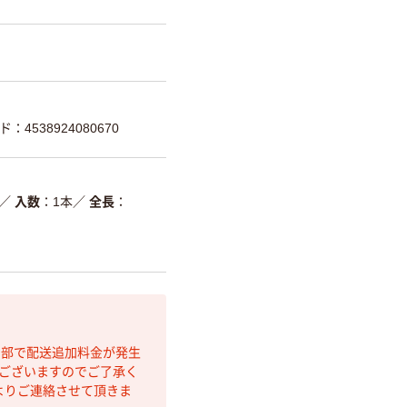
：4538924080670
／
入数
1本
／
全長
間部で配送追加料金が発生
もございますのでご了承く
よりご連絡させて頂きま