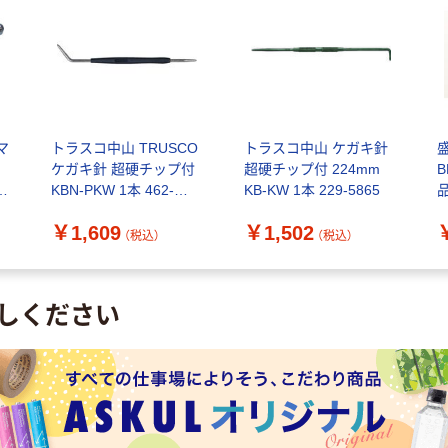
マ
トラスコ中山 TRUSCO
トラスコ中山 ケガキ針
用
ケガキ針 超硬チップ付
超硬チップ付 224mm
B
1
KBN-PKW 1本 462-
KB-KW 1本 229-5865
品
8823（直送品）
￥1,609
￥1,502
（税込）
（税込）
しください