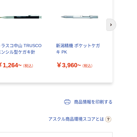
次のスライド
トラスコ中山 TRUSCO
新潟精機 ポケットケガ
新潟精機 
ペンシル型ケガキ針
キ PK
ペンシルケガ
155 1本 63
￥1,264~
￥3,960~
送品）
（税込）
（税込）
￥1,980
商品情報を印刷する
アスクル商品環境スコアとは