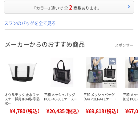
2
「カラー」 違いで 全
商品あります。
スワンのバッグを全て見る
メーカーからのおすすめ商品
スポンサー
オウルテック 止水ファ
三和 メッシュバッグ
三和 メッシュバッグ
三和 メ
スナー採用 IPX4取得 防
POLI-40-30 1ケース…
(A4) POLI-A4 1ケー…
(B5) PO
水…
¥4,780（税込）
¥20,435（税込）
¥69,818（税込）
¥67,