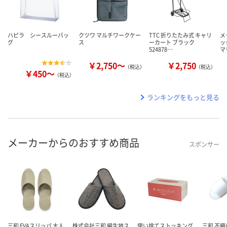
ハピラ シースルーバッ
クツワ マルチワークケー
TTC 折りたたみ式 キャリ
メ
グ
ス
ーカート ブラック
ッ
524878…
マ
￥2,750～
￥2,750
（税込）
（税込）
￥450～
（税込）
ランキングをもっと見る
メーカーからのおすすめ商品
スポンサー
三和 EVAスリッパ 大人
株式会社三和 編生地ス
使い捨てストッキング
三和 不織