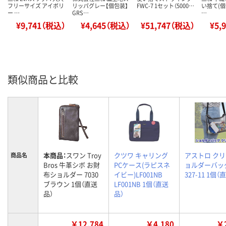
フリーサイズ アイボリ
リッパグレー【個包装】
FWC-7 1セット（5000…
い捨て(個包
ー …
GRS…
…
¥9,741（税込）
¥4,645（税込）
¥51,747（税込）
¥5,
類似商品と比較
本商品：
スワン Troy
クツワ キャリング
アストロ ク
商品名
Bros 牛革シボ お財
PCケース(ラピスネ
ョルダーバッ
布ショルダー 7030
イビー)LF001NB
327-11 1個（
ブラウン 1個（直送
LF001NB 1個（直送
品）
品）
￥12,784
￥4,180
￥2