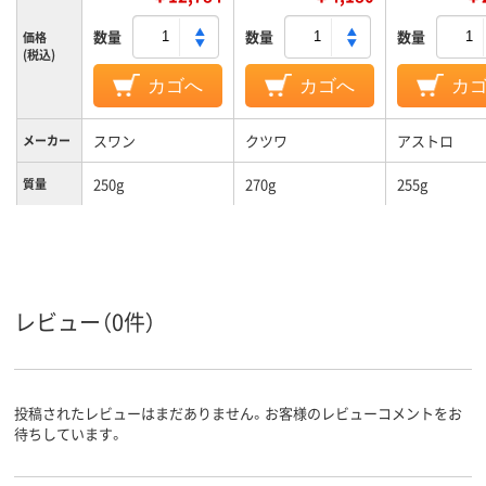
数量
数量
数量
価格
(税込)
カゴへ
カゴへ
カ
スワン
クツワ
アストロ
メーカー
250g
270g
255g
質量
レビュー（0件）
投稿されたレビューはまだありません。お客様のレビューコメントをお
待ちしています。