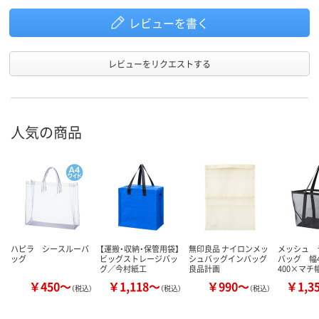
レビューを書く
レビューをリクエストする
人気の商品
ハピラ シースルーバ
【運搬・収納・保管用袋】
無印良品 ナイロンメッ
メッシュ 
ッグ
ビッグストレージバッ
シュバッグインバッグ
バッグ 幅4
グ／今村紙工
良品計画
400×マチ
￥450～
￥1,118～
￥990～
￥1,3
（税込）
（税込）
（税込）