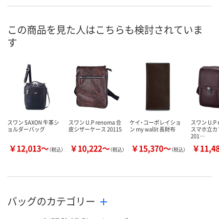
この商品を見た人はこちらも検討されていま
す
スワン SAXON 牛革シ
スワン U.P renoma 合
ケイ・コーポレイショ
スワン U.P 
ョルダーバッグ
皮シザーケース 20115
ン my wallit 長財布
スマホ立カ
201…
￥12,013～
￥10,222～
￥15,370～
￥11,4
（税込）
（税込）
（税込）
バッグのカテゴリー