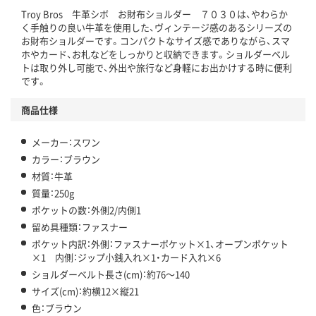
Troy Bros 牛革シボ お財布ショルダー ７０３０は、やわらか
く手触りの良い牛革を使用した、ヴィンテージ感のあるシリーズの
お財布ショルダーです。コンパクトなサイズ感でありながら、スマ
ホやカード、お札などをしっかりと収納できます。ショルダーベル
トは取り外し可能で、外出や旅行など身軽にお出かけする時に便利
です。
商品仕様
メーカー：スワン
カラー：ブラウン
材質：牛革
質量：250g
ポケットの数：外側2/内側1
留め具種類：ファスナー
ポケット内訳：外側：ファスナーポケット×1、オープンポケット
×1 内側：ジップ小銭入れ×1・カード入れ×6
ショルダーベルト長さ(cm)：約76～140
サイズ(cm)：約横12×縦21
色：ブラウン