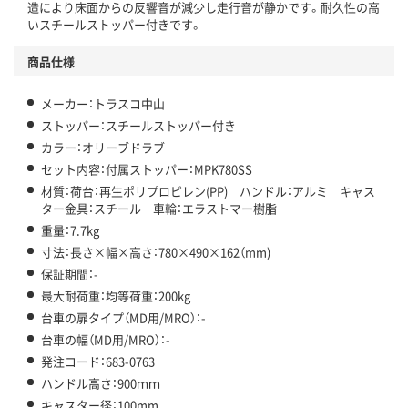
造により床面からの反響音が減少し走行音が静かです。耐久性の高
いスチールストッパー付きです。
商品仕様
メーカー：トラスコ中山
ストッパー：スチールストッパー付き
カラー：オリーブドラブ
セット内容：付属ストッパー：MPK780SS
材質：荷台：再生ポリプロピレン(PP) ハンドル：アルミ キャス
ター金具：スチール 車輪：エラストマー樹脂
重量：7.7kg
寸法：長さ×幅×高さ：780×490×162（mm)
保証期間：-
最大耐荷重：均等荷重：200kg
台車の扉タイプ（MD用/MRO）：-
台車の幅（MD用/MRO）：-
発注コード：683-0763
ハンドル高さ：900ｍｍ
キャスター径：100mm