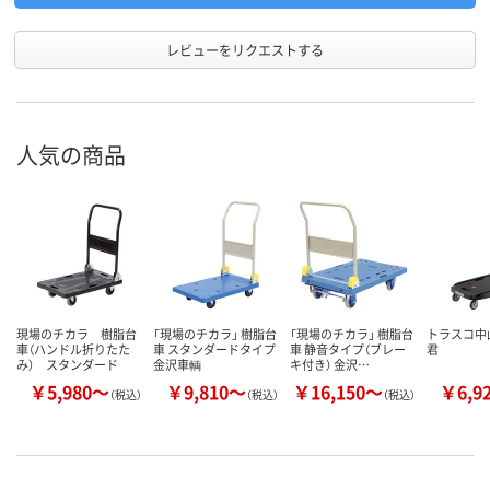
レビューをリクエストする
人気の商品
現場のチカラ 樹脂台
「現場のチカラ」 樹脂台
「現場のチカラ」 樹脂台
トラスコ中
車（ハンドル折りたた
車 スタンダードタイプ
車 静音タイプ（ブレー
君
み） スタンダード
金沢車輌
キ付き） 金沢…
￥5,980～
￥9,810～
￥16,150～
￥6,9
（税込）
（税込）
（税込）