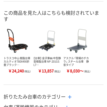
号
3点
6点
6点
在庫
この商品を見た人はこちらも検討されていま
す
8月11日（火）
8月11日（火）
8月11日（火）
お届け日
数量
数量
数量
カゴへ
カゴへ
カ
トラスコ中山 樹脂台車
【台車】 金沢車輌 中型静
アスクル 「現場のチカ
カルティオ780X490折
音樹脂台車 NP-201GS
ラ」 スチール台車 静
畳ブラック…
L7…
音タイプ
￥24,240
￥13,857
￥8,030～
（税込）
（税込）
（税込）
折りたたみ台車のカテゴリー