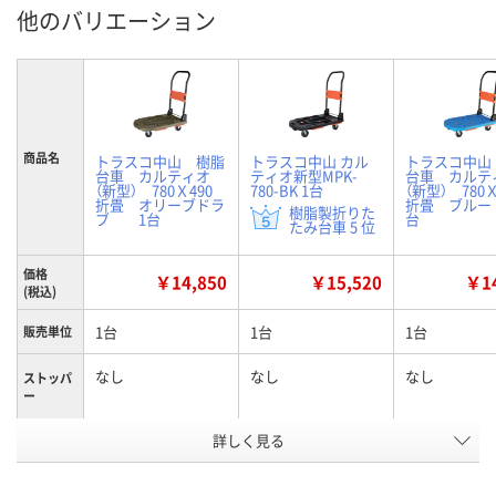
他のバリエーション
商品名
トラスコ中山 樹脂
トラスコ中山 カル
トラスコ中山
台車 カルティオ
ティオ新型MPK-
台車 カルテ
（新型） 780Ｘ490
780-BK 1台
（新型） 780
折畳 オリーブドラ
折畳 ブル
樹脂製折りた
ブ 1台
台
たみ台車 5 位
価格
￥14,850
￥15,520
￥14
(税込)
1台
1台
1台
販売単位
なし
なし
なし
ストッパ
ー
詳しく見る
オリーブドラブ
ブラック
ブルー
カラー
お申込番
UK69370
RP78242
UK69369