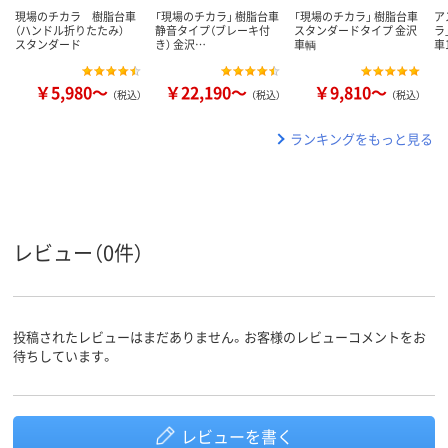
現場のチカラ 樹脂台車
「現場のチカラ」 樹脂台車
「現場のチカラ」 樹脂台車
ア
（ハンドル折りたたみ）
静音タイプ（ブレーキ付
スタンダードタイプ 金沢
ラ
スタンダード
き） 金沢…
車輌
車
￥5,980～
￥22,190～
￥9,810～
（税込）
（税込）
（税込）
ランキングをもっと見る
レビュー（0件）
投稿されたレビューはまだありません。お客様のレビューコメントをお
待ちしています。
レビューを書く