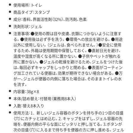
使用場所：トイレ
商品タイプ：スタンプ
成分：香料、界面活性剤（32%）、防汚剤、色素
洗剤形状：ジェル
注意事項：●使用の際は目や皮膚、衣類につかないように注意す
る。●使用後は必ず手を洗う。●環境への放出を避ける。●用途
以外に使用しない。（ジェルは、食べられません。）●安全に使用
するため、外箱は使用期間中保管しておく。●直射日光を避け、
温度や湿度が高くなる所に置かない。●子供やペットが触れる
所に置かない。●ジェルの乾燥を避けるため、ジェルをつけた後
は、毎回必ずキャップをしっかりと閉める。●表面がコーティン
グ加工されている便器は、効果が期待できない場合がある。●万
が一、ジェルが便器の内側に落ちた場合は、そのままトイレの水
を流す。
内容量：38g×8
本体/詰め替え：付替用（業務用8本入）
入数：替え8本入り
使用方法：1．新しいジェル容器のボタンを持ち手の1つ目の目盛
（穴）にカチッとはめ込む。2. キャップをはずし、ジェル容器の先
端を、便器内側の平らな面にピッタリと押し当てる。3.ボタンが
次の目盛（穴）に入るまで持ち手を便器の方に押し進める。ジェル