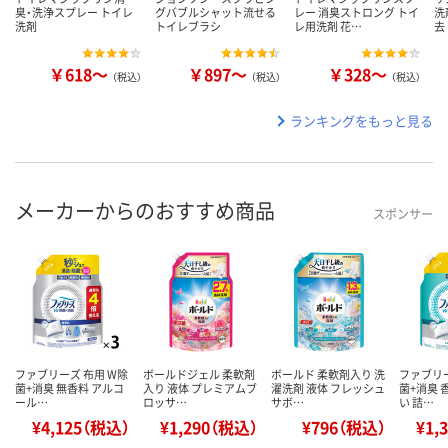
臭・洗浄スプレー トイレ
グバブルシャット流せる
レー 消臭ストロング トイ
洗
洗剤
トイレブラシ
レ用洗剤 花…
去
￥618～
￥897～
￥328～
（税込）
（税込）
（税込）
ランキングをもっと見る
メーカーからのおすすめ商品
スポンサー
ファブリーズ 布用 W除
ボールドジェル 柔軟剤
ボールド 柔軟剤入り 洗
ファブリー
菌+消臭 無香料 アルコ
入り 液体 プレミアムブ
濯洗剤 液体 フレッシュ
菌+消臭 
ール…
ロッサ…
サボ…
い 詰…
¥4,125（税込）
¥1,290（税込）
¥796（税込）
¥1,