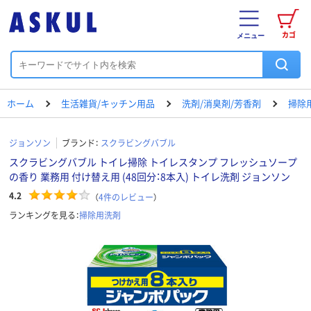
カゴ
メニュー
ホーム
生活雑貨/キッチン用品
洗剤/消臭剤/芳香剤
掃除
ジョンソン
ブランド：
スクラビングバブル
スクラビングバブル トイレ掃除 トイレスタンプ フレッシュソープ
の香り 業務用 付け替え用 (48回分：8本入) トイレ洗剤 ジョンソン
4.2
（
4
件のレビュー
）
ランキングを見る：
掃除用洗剤