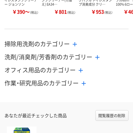
イレスタンプクリーナ
ンプクリーナー(付替
グバブル トイレスタン
ブル60ｍ
ー ジョンソン
え) EA34…
プ消臭成分 クリ…
100% 6ロ
￥390～
￥801
￥953
￥4
（税込）
（税込）
（税込）
掃除用洗剤のカテゴリー
洗剤/消臭剤/芳香剤のカテゴリー
オフィス用品のカテゴリー
作業・研究用品のカテゴリー
あなたが最近チェックした商品
閲覧履歴の削除