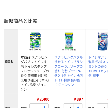
類似商品と比較
本商品：
スクラビン
スクラビングバブル
トイレマジッ
グバブル トイレ掃
流せるトイレブラシ
消臭・洗浄ス
商品名
除 トイレスタンプ
フローラルソープの
ミントの香り
フレッシュソープの
香り 付替ブラシ24
300mL 1セッ
香り 業務用 付け替
個入 1個 トイレ洗剤
個）花王
え用 (48回分：8本入)
トイレ掃除 使い捨
トイレ洗剤 ジョン
て ジョンソン
ソン
￥2,400
￥897