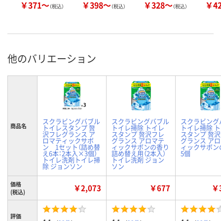
￥371～
￥398～
￥328～
￥4
（税込）
（税込）
（税込）
他のバリエーション
スクラビングバブル
スクラビングバブル
スクラビング
商品名
トイレスタンプ 贅
トイレ掃除 トイレ
トイレ掃除 
沢フレグランス ア
スタンプ 贅沢フレ
スタンプ 贅
ロマティックサボ
グランス アロマテ
グランス ア
ン 1セット（詰め替
ィックサボンの香り
ィックサボン
え6本：2本入×3個）
詰め替え用（2本入）
5個
トイレ洗剤トイレ掃
トイレ洗剤 ジョン
除 ジョンソン
ソン
価格
￥2,073
￥677
￥3
(税込)
評価