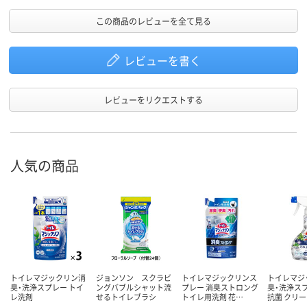
この商品のレビューを全て見る
レビューを書く
レビューをリクエストする
人気の商品
トイレマジックリン消
ジョンソン スクラビ
トイレマジックリンス
トイレマジ
臭・洗浄スプレー トイ
ングバブルシャット流
プレー 消臭ストロング
臭・洗浄スプ
レ洗剤
せるトイレブラシ
トイレ用洗剤 花…
抗菌 クリ