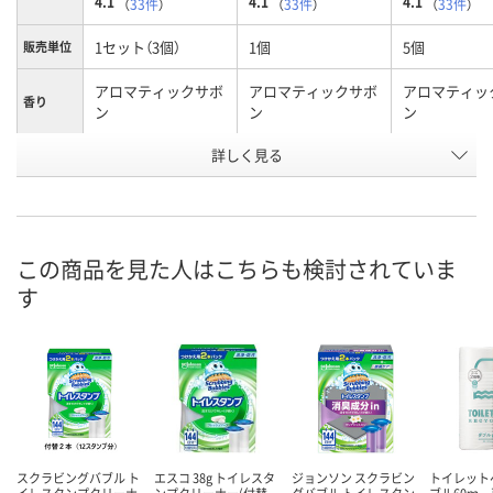
4.1
4.1
4.1
（
33件
）
（
33件
）
（
33件
）
1セット（3個）
1個
5個
販売単位
アロマティックサボ
アロマティックサボ
アロマティッ
香り
ン
ン
ン
お申込番
詳しく見る
EK13063
3162666
HE76897
号
在庫
お届け日
この商品を見た人はこちらも検討されていま
お取り扱い終了しま
お取り扱い終了しま
お取り扱い終
す
した
した
した
スクラビングバブル ト
エスコ 38g トイレスタ
ジョンソン スクラビン
トイレット