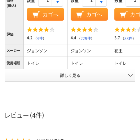
数量
数量
数量
価格
(税込)
カゴへ
カゴへ
カ
評価
4.2
4.4
3.7
（
4件
）
（
229件
）
（
38件
）
ジョンソン
ジョンソン
花王
メーカー
トイレ
トイレ
トイレ
使用場所
詳しく見る
スタンプ
ブラシ
商品タイ
プ
ジェル
液体
形状
弱酸性
中性
中性
液性
レビュー（4件）
アスクル
商品環境
スコア