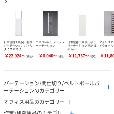
す
日本住器工業 突っ張り
エスコ（esco） メッシュ
日本住器工業 突っ張り
アイリスオ
パーテーション パネル
パーテーション
パーテーション 連結 幅
ドウォール
タイプ 本体 ク…
625mm
￥22,924～
￥6,040～
￥11,737～
￥11,8
（税込）
（税込）
（税込）
パーテーション/間仕切り/ベルトポールパ
ーテーションのカテゴリー
オフィス用品のカテゴリー
作業・研究用品のカテゴリー