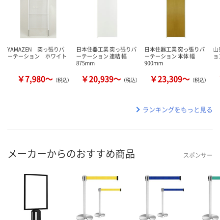
YAMAZEN 突っ張りパ
日本住器工業 突っ張りパ
日本住器工業 突っ張りパ
山
ーテーション ホワイト
ーテーション 連結 幅
ーテーション 本体 幅
ョン
875mm
900mm
￥7,980～
￥20,939～
￥23,309～
（税込）
（税込）
（税込）
ランキングをもっと見る
メーカーからのおすすめ商品
スポンサー