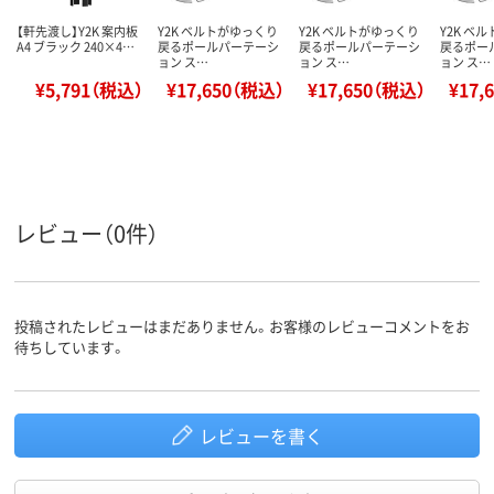
【軒先渡し】Y2K 案内板
Y2K ベルトがゆっくり
Y2K ベルトがゆっくり
Y2K ベ
A4 ブラック 240×4…
戻るポールパーテーシ
戻るポールパーテーシ
戻るポー
ョン ス…
ョン ス…
ョン ス…
¥5,791（税込）
¥17,650（税込）
¥17,650（税込）
¥17,
レビュー（0件）
投稿されたレビューはまだありません。お客様のレビューコメントをお
待ちしています。
レビューを書く