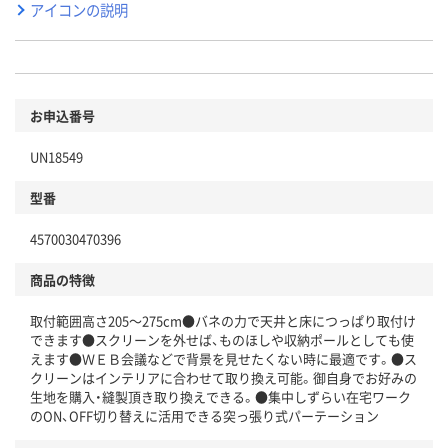
アイコンの説明
お申込番号
UN18549
型番
4570030470396
商品の特徴
取付範囲高さ205～275cm●バネの力で天井と床につっぱり取付け
できます●スクリーンを外せば、ものほしや収納ポールとしても使
えます●ＷＥＢ会議などで背景を見せたくない時に最適です。●ス
クリーンはインテリアに合わせて取り換え可能。御自身でお好みの
生地を購入・縫製頂き取り換えできる。●集中しずらい在宅ワーク
のON、OFF切り替えに活用できる突っ張り式パーテーション