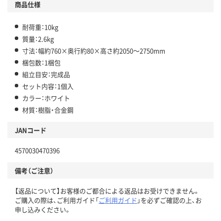
商品仕様
耐荷重：10kg
質量：2.6kg
寸法：幅約760×奥行約80×高さ約2050～2750mm
梱包数：1梱包
組立目安：完成品
セット内容：1個入
カラー：ホワイト
材質：樹脂・合金鋼
JANコード
4570030470396
備考（ご注意）
【返品について】お客様のご都合による返品はお受けできません。
ご購入の際は、ご利用ガイド「
ご利用ガイド
」を必ずご確認の上、お
申し込みください。