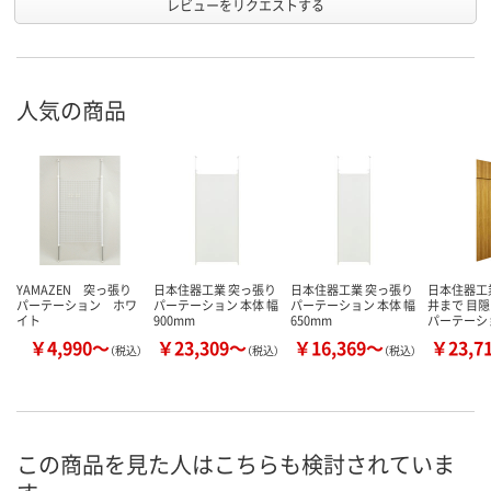
レビューをリクエストする
人気の商品
YAMAZEN 突っ張り
日本住器工業 突っ張り
日本住器工業 突っ張り
日本住器工
パーテーション ホワ
パーテーション 本体 幅
パーテーション 本体 幅
井まで 目
イト
900mm
650mm
パーテーシ
￥4,990～
￥23,309～
￥16,369～
￥23,7
（税込）
（税込）
（税込）
この商品を見た人はこちらも検討されていま