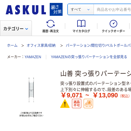
すべて
カテゴリー
履歴・再注文
マイカタログ
クイックオーダー
ホーム
オフィス家具/収納
パーテーション/間仕切り/ベルトポール
メーカー
YAMAZEN
YAMAZENの突っ張りパーテーションを全部見る
山善 突っ張りパーテーショ
突っ張り設置式のパーテーション型ネ
上下別々に伸縮するので、段差のある場
￥9,071
~
￥13,090
（税込）