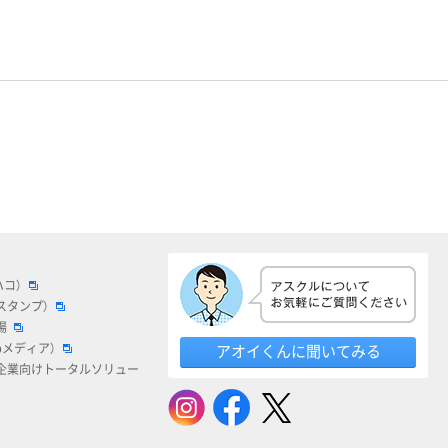
ハコ）
スタンプ）
場
bメディア）
アオイくんに聞いてみる
企業向けトータルソリュー