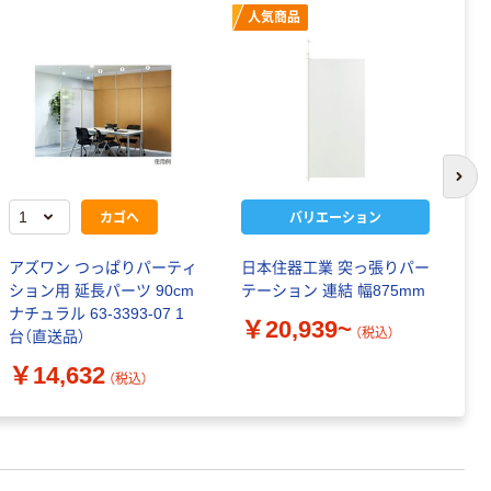
人気商品
次の
カゴへ
バリエーション
アズワン つっぱりパーティ
日本住器工業 突っ張りパー
日
ション用 延長パーツ 90cm
テーション 連結 幅875mm
テ
ナチュラル 63-3393-07 1
￥20,939~
（税込）
台（直送品）
￥
￥14,632
（税込）