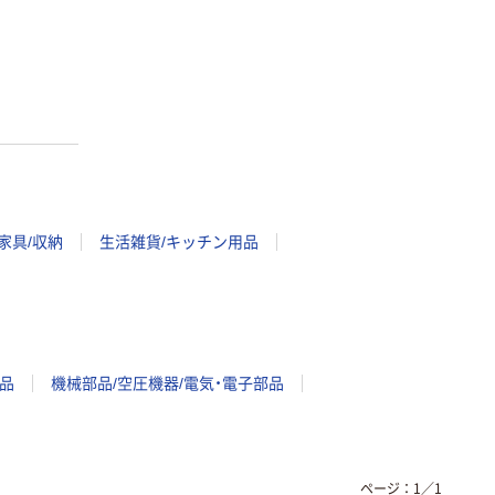
家具/収納
生活雑貨/キッチン用品
品
機械部品/空圧機器/電気・電子部品
ページ：
1
／
1