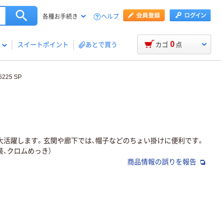
ヘルプ
各種お手続き
0
スイートポイント
あとで買う
カゴ
点
25 SP
大活躍します。玄関や廊下では、帽子などのちょい掛けに便利です。
、クロムめっき）
商品情報の誤りを報告