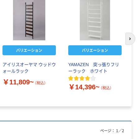
次の
バリエーション
バリエーション
アイリスオーヤマ ウッドウ
YAMAZEN 突っ張りフリ
日
ォールラック
ーラック ホワイト
テ
本
￥11,809~
（税込）
P
￥14,396~
（税込）
￥
ページ：
1
／
2