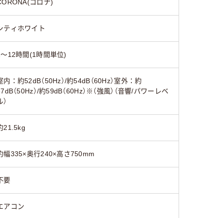
CORONA(コロナ)
シティホワイト
1～12時間(1時間単位)
室内：約52dB（50Hz）/約54dB（60Hz）室外：約
57dB（50Hz）/約59dB（60Hz）※（強風）（音響/パワーレベ
ル）
約21.5kg
約幅335×奥行240×高さ750mm
不要
エアコン