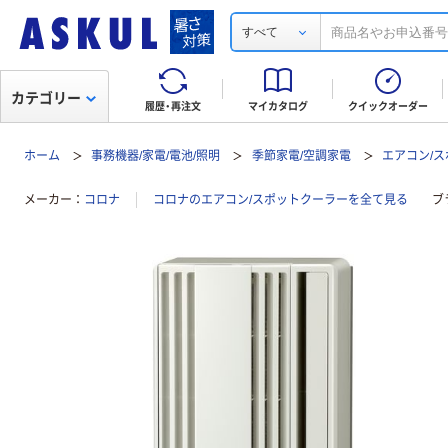
すべて
カテゴリー
履歴・再注文
マイカタログ
クイックオーダー
ホーム
事務機器/家電/電池/照明
季節家電/空調家電
エアコン/
メーカー
コロナ
コロナのエアコン/スポットクーラーを全て見る
ブ