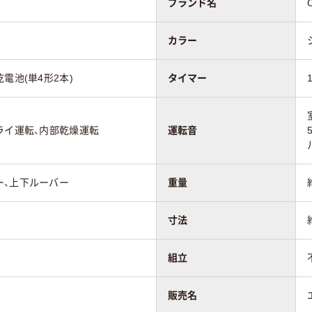
ブランド名
カラー
電池(単4形2本)
タイマー
ライ運転、内部乾燥運転
運転音
ー、上下ルーバー
重量
寸法
組立
販売名