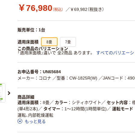
￥76,980
／￥69,982（税抜き）
（税込）
販売単位：1台
8畳
7畳
適用床面積
この商品のバリエーション
「適用床面積」違いで 全2商品 あります。
すべてのバリエーシ
お申込番号：UN65684
メーカー：コロナ
／型番：CW-1825R(W)
／JANコード：4906
商品詳細
適用床面積
8畳
／
カラー
シティホワイト
／
セット内容
(単4形2本)
／
タイマー
1～12時間(1時間単位)
／
運転モード
運転、内部乾燥運転
もっと見る