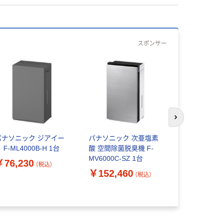
スポンサー
次のスライド
パナソニック ジアイー
パナソニック 次亜塩素
パナソニッ
 F-ML4000B-H 1台
酸 空間除菌脱臭機 F-
酸 空間除菌
MV6000C-SZ 1台
MV5000C-
￥76,230
（税込）
￥152,460
￥99,99
（税込）