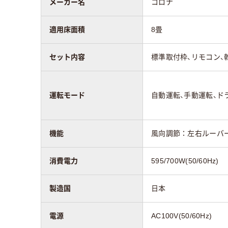
メーカー名
コロナ
適用床面積
8畳
セット内容
標準取付枠、リモコン、乾
運転モード
自動運転、手動運転、ド
機能
風向調節：左右ルーバ
消費電力
595/700W(50/60Hz)
製造国
日本
電源
AC100V(50/60Hz)