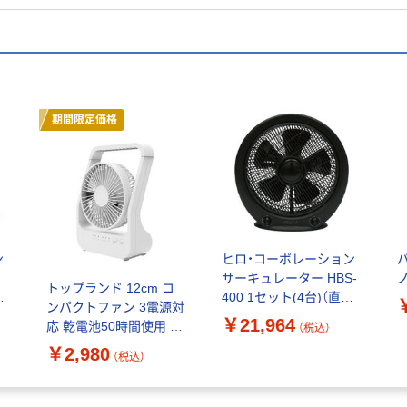
期間限定価格
ン
ヒロ・コーポレーション
サーキュレーター HBS-
ノ
トップランド 12cm コ
400 1セット(4台)（直送
ンパクトファン 3電源対
品）
￥21,964
応 乾電池50時間使用 ホ
（税込）
ワイト YT-DF39 WT 1
￥2,980
（税込）
台