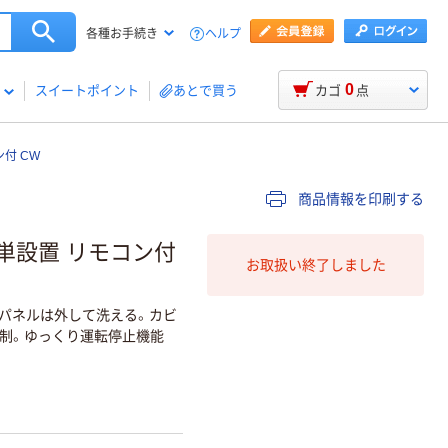
ヘルプ
各種お手続き
0
スイートポイント
あとで買う
カゴ
点
付 CW
商品情報を印刷する
簡単設置 リモコン付
お取扱い終了しました
面パネルは外して洗える。カビ
制。ゆっくり運転停止機能