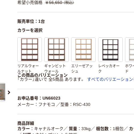
希望小売価格
￥56,650
（税込）
販売単位：1台
カラーを選択
リアルウォー
ギャンビット
エリーゼアッ
レベッカオー
ホワ
ルナット
ウォール
シュ
ク
ド
この商品のバリエーション
「カラー」違いで 全5商品 あります。
すべてのバリエーション
お申込番号：UN66023
メーカー：フナモコ
／型番：RSC-430
商品詳細
カラー
キャナルオーク
／
質量
33kg
／
梱包数
1梱包
／
カ