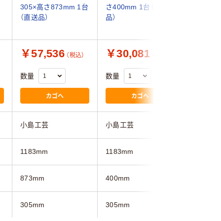
305×高さ873mm 1台
さ400mm 1台（直送
86047 
（直送品）
品）
（直送品）
￥57,536
￥30,081
￥14,
（税込）
（税込）
数量
数量
数量
カゴへ
カゴへ
小島工芸
小島工芸
不二貿易
1183mm
1183mm
1190mm
873mm
400mm
900mm
305mm
305mm
450mm