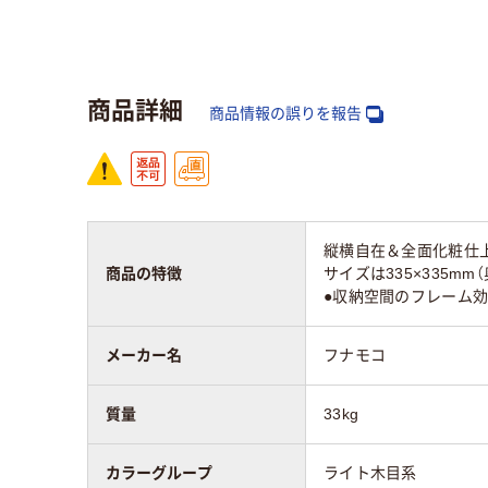
カラーグループ
ライト木目系
ホワ
質量
33kg
40.8
商品詳細
商品情報の誤りを報告
縦横自在＆全面化粧仕
商品の特徴
サイズは335×335
●収納空間のフレーム
メーカー名
フナモコ
質量
33kg
カラーグループ
ライト木目系