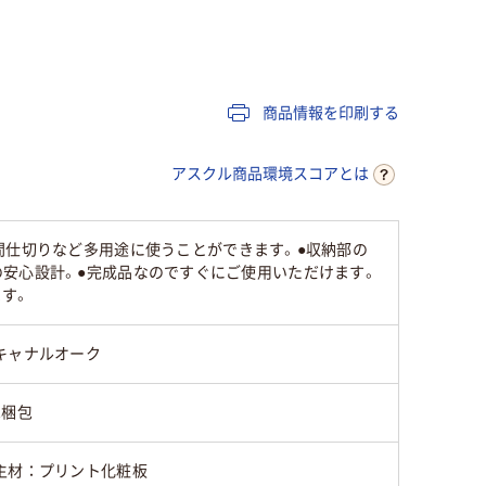
ホワイト系
ホワイト系
ブラウン
24kg
11kg
33kg
商品情報を印刷する
アスクル商品環境スコアとは
間仕切りなど多用途に使うことができます。●収納部の
mmの安心設計。●完成品なのですぐにご使用いただけます。
す。
キャナルオーク
1梱包
主材：プリント化粧板