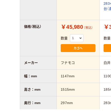
283
台（
￥45,980
￥3
価格（税込）
（税込）
数量
数量
カゴへ
メーカー
フナモコ
白井
幅：mm
1147mm
110
高さ：mm
1515mm
185
奥行：mm
297mm
283