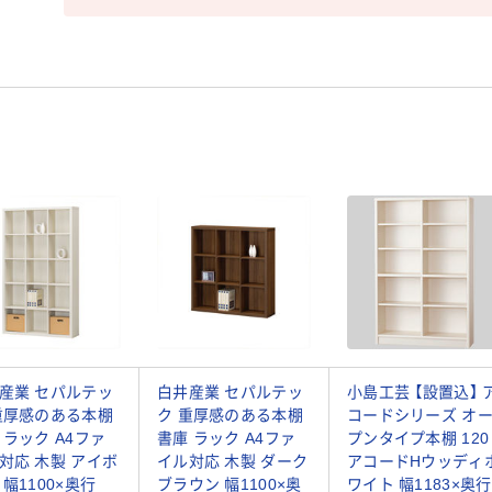
産業 セパルテッ
白井産業 セパルテッ
小島工芸 【設置込】 
重厚感のある本棚
ク 重厚感のある本棚
コードシリーズ オ
 ラック A4ファ
書庫 ラック A4ファ
プンタイプ本棚 120
対応 木製 アイボ
イル対応 木製 ダーク
アコードHウッディ
 幅1100×奥行
ブラウン 幅1100×奥
ワイト 幅1183×奥行