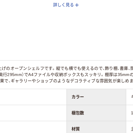
詳しく見る
イト系
ブラウン系
ホワイト系
kg
26kg
47kg
上げのオープンシェルフです。縦でも横でも使えるので、飾り棚、書庫、
mm（奥行295mm）でA4ファイルや収納ボックスもスッキリ。棚厚は35
効果で、ギャラリーやショップのようなデコラティブな雰囲気が楽しめま
カラー
梱包数
材質