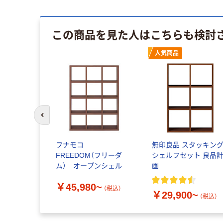
この商品を見た人はこちらも検討
人気商品
前のスライドへ
フナモコ
無印良品 スタッキン
FREEDOM（フリーダ
シェルフセット 良品
ム） オープンシェル
画
フ 4×3タイプ
￥45,980~
（税込）
￥29,900~
（税込）