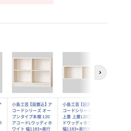
次へ
ア
小島工芸 【設置込】 ア
小島工芸 【設置込】 ア
レガール
ー
コードシリーズ オー
コードシリーズ専用
イラック 1
プンタイプ本棚 120
上置 上置120アコー
1285D
ホ
アコードLウッディホ
ドウッディホワイト
ウン 幅1
ワイト 幅1183×奥行
幅1183×奥行305×高
390×高さ