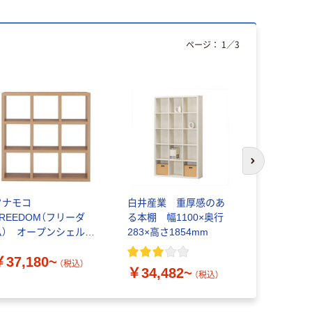
ページ：
1
／
3
次のスライド
フナモコ
白井産業 重厚感のあ
フナモコ
FREEDOM（フリーダ
る本棚 幅1100×奥行
LATTICE
ム） オープンシェル
283×高さ1854mm
ハイタイ
フ 3×3タイプ
幅1096×奥
￥37,180~
1800mm
（税込）
￥34,482~
￥39,38
（税込）