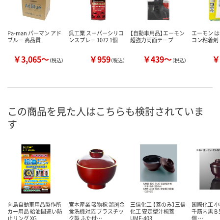
Pa-man パーマン アド
呉工業 スーパーシリコ
【自動車用品】エーモン
エーモン 
ブルー 高品質
ンスプレー 1072 1個
超強力両面テープ
コン粘着剤 1
￥3,065～
￥959
￥439～
￥
（税込）
（税込）
（税込）
この商品を見た人はこちらも検討されていま
す
向島自動車用品製作所
宮本産業 吸物椀 溜渕金
三信化工 【蓋のみ】三信
国際化工 小
カー用品 給油間違い防
食洗機対応 プラスチッ
化工 安定型汁椀蓋
千筋内黒 B 5
止リング XG
ク製 ふた付…
UMF-403
個 …