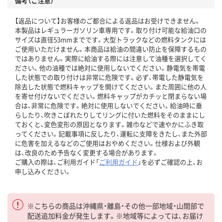
備考（ご注意）
【返品について】お客様のご都合による返品はお受けできません。
本製品はレギュラーガソリン車専用です。取り付け可能な給油口の
サイズは直径53mmまでです。大型トラックなどの燃料タンクには
ご使用いただけません。本商品は給油の間違い防止を保障するもの
ではありません。実際に給油する際には注意して油種を選択してく
ださい。他の油種では絶対に使用しないでください。静電気を帯電
した状態での取り付けは非常に危険です。必ず、帯電した静電気を
除去した状態で燃料キャップを開けてください。また周囲に他の人
を寄せ付けないでください。燃料キャップがカチッと閉まらない場
合は、非常に危険です。絶対に使用しないでください。給油時に垂
らしたり、吹きこぼれたりしてリングに付いた燃料をそのままにし
ておくと、変色変形の原因となります。雑巾などで速やかにふき取
ってください。記載事項に反したり、運転に支障をきたし、また外部
に危害を加えるなどのご使用はおやめください。仕様および外観
は、改良のため予告なく変更する場合があります。
ご購入の際は、ご利用ガイド「
ご利用ガイド
」を必ずご確認の上、お
申し込みください。
※こちらの商品は沖縄県・離島・その他一部地域・山間部で
配送追加料金が発生します。※地域等によっては、お届け