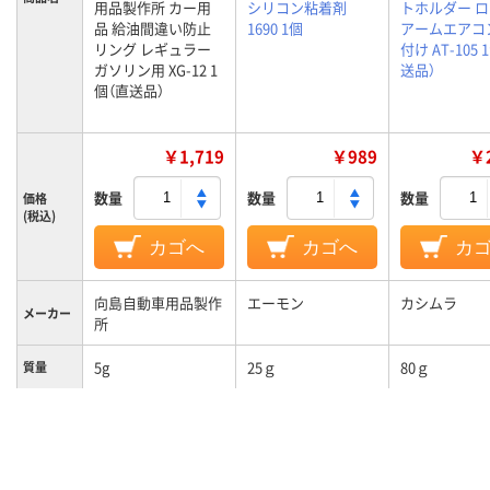
用品製作所 カー用
シリコン粘着剤
トホルダー 
品 給油間違い防止
1690 1個
アームエアコ
リング レギュラー
付け AT-105 
ガソリン用 XG-12 1
送品）
個（直送品）
￥1,719
￥989
￥2
数量
数量
数量
価格
(税込)
カゴへ
カゴへ
カ
向島自動車用品製作
エーモン
カシムラ
メーカー
所
5g
25ｇ
80ｇ
質量