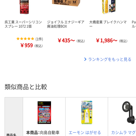
呉工業 スーパーシリコン
ジョイフル エナジーギア
大橋産業 ブレイクハンマ
P
スプレー 1072 1個
廃油処理BOX
ー
ル
(
1件
)
￥435～
￥1,986～
（税込）
（税込）
￥959
（税込）
ランキングをもっと見る
類似商品と比較
本商品：
向島自動車
エーモン はがせる
カシムラ マ
商品名