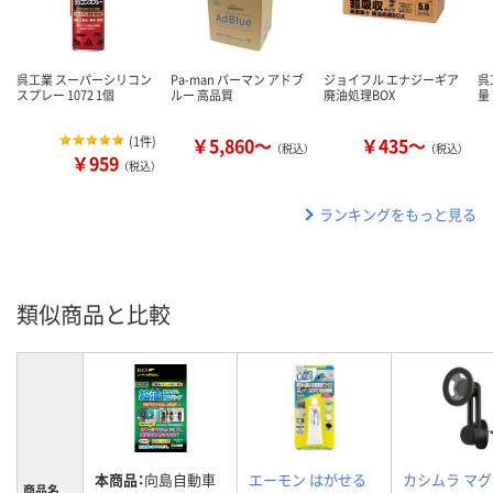
呉工業 スーパーシリコン
Pa-man パーマン アドブ
ジョイフル エナジーギア
呉
スプレー 1072 1個
ルー 高品質
廃油処理BOX
量 
(
1件
)
￥5,860～
￥435～
（税込）
（税込）
￥959
（税込）
ランキングをもっと見る
類似商品と比較
本商品：
向島自動車
エーモン はがせる
カシムラ マ
商品名