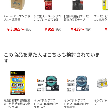
Pa-man パーマン アド
呉工業 スーパーシリコ
【自動車用品】エーモン
エーモン 
ブルー 高品質
ンスプレー 1072 1個
超強力両面テープ
コン粘着剤 1
￥3,065～
￥959
￥439～
￥
（税込）
（税込）
（税込）
この商品を見た人はこちらも検討されていま
す
向島自動車用品製作所
キングジム テプラ
キングジム テプラ
キングジム
カー用品 給油間違い防
TEPRA PRO【純正】テー
TEPRA PRO【純正】テー
プ
止リング XG
プ 白ラベ…
プ 備品管…