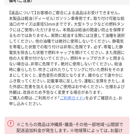
備考（ご注意）
【返品について】お客様のご都合による返品はお受けできません。
本製品は軽油（ディーゼル）ガソリン車専用です。取り付け可能な給
油口のサイズは直径53mmまでです。大型トラックなどの燃料タン
クにはご使用いただけません。本商品は給油の間違い防止を保障す
るものではありません。実際に給油する際には注意して油種を選択
してください。他の油種では絶対に使用しないでください。静電気
を帯電した状態での取り付けは非常に危険です。必ず、帯電した静
電気を除去した状態で燃料キャップを開けてください。また周囲に
他の人を寄せ付けないでください。燃料キャップがカチッと閉まら
ない場合は、非常に危険です。絶対に使用しないでください。給油
時に垂らしたり、吹きこぼれたりしてリングに付いた燃料をそのま
まにしておくと、変色変形の原因となります。雑巾などで速やかに
ふき取ってください。記載事項に反したり、運転に支障をきたし、ま
た外部に危害を加えるなどのご使用はおやめください。仕様および
外観は、改良のため予告なく変更する場合があります。
ご購入の際は、ご利用ガイド「
ご利用ガイド
」を必ずご確認の上、お
申し込みください。
※こちらの商品は沖縄県・離島・その他一部地域・山間部で
配送追加料金が発生します。※地域等によっては、お届け