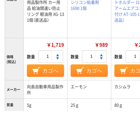
用品製作所 カー用
シリコン粘着剤
トホルダー 
品 給油間違い防止
1690 1個
アームエアコ
リング 軽油用 XG-13
付け AT-105 
1個（直送品）
送品）
￥1,719
￥989
￥2
数量
数量
数量
価格
(税込)
カゴへ
カゴへ
カ
向島自動車用品製作
エーモン
カシムラ
メーカー
所
5g
25ｇ
80ｇ
質量