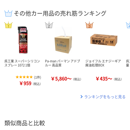
その他カー用品の売れ筋ランキング
呉工業 スーパーシリコン
Pa-man パーマン アドブ
ジョイフル エナジーギア
呉
スプレー 1072 1個
ルー 高品質
廃油処理BOX
量 
(
1件
)
￥5,860～
￥435～
（税込）
（税込）
￥959
（税込）
ランキングをもっと見る
類似商品と比較