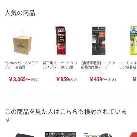
人気の商品
Pa-man パーマン アド
呉工業 スーパーシリコ
【自動車用品】エーモン
エーモン 
ブルー 高品質
ンスプレー 1072 1個
超強力両面テープ
コン粘着剤 1
￥3,065～
￥959
￥439～
￥
（税込）
（税込）
（税込）
この商品を見た人はこちらも検討されていま
す