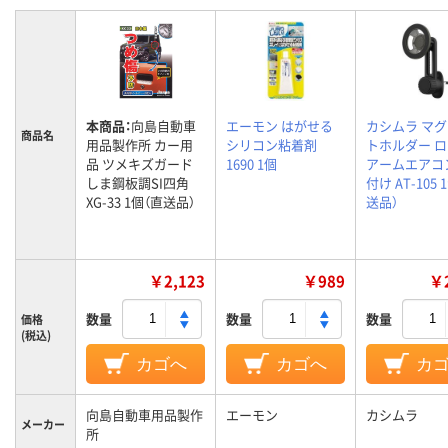
本商品：
向島自動車
エーモン はがせる
カシムラ マ
商品名
用品製作所 カー用
シリコン粘着剤
トホルダー 
品 ツメキズガード
1690 1個
アームエアコ
しま鋼板調SI四角
付け AT-105 
XG-33 1個（直送品）
送品）
￥2,123
￥989
￥2
数量
数量
数量
価格
(税込)
カゴへ
カゴへ
カ
向島自動車用品製作
エーモン
カシムラ
メーカー
所