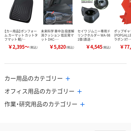
【カー用品】ボンフォー
未来科学 車中泊 段差解
セイワ ジムニー専用ド
ポップギャ
ム カーマット カットタ
消クッション 低反発マ
リンクホルダー WA-98
(POPGALL
フマット 軽/…
ット DKC-…
1個（直送…
ラポン XT
￥2,395～
￥5,820
￥4,545
￥77,
（税込）
（税込）
（税込）
カー用品のカテゴリー
オフィス用品のカテゴリー
作業・研究用品のカテゴリー