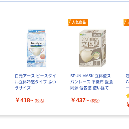
人気商品
白元アース ビースタイ
SPUN MASK 立体型ス
ル立体冷感タイプ ふつ
パンレース 不織布 医食
うサイズ
同源 個包装 使い捨て カ
ラーマスク
￥418~
￥437~
（税込）
（税込）