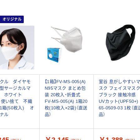
オリジナル
クル ダイヤモ
【1箱】FV-MS-005(A)
室谷 息がしやすい
型サージカルマ
N95マスク まとめ包
スク フェイスマス
ク ホワイト
装 20枚入・折畳式
ブラック 接触冷感
 使い捨て 不織
FV-MS-005(A) 1箱20
UVカット(UPF50+)
1箱(50枚入) オ
枚(10枚入×2袋)（直送
65-0509-03 1枚（直
ナル
品）
品）
45
￥2,145
￥1,388