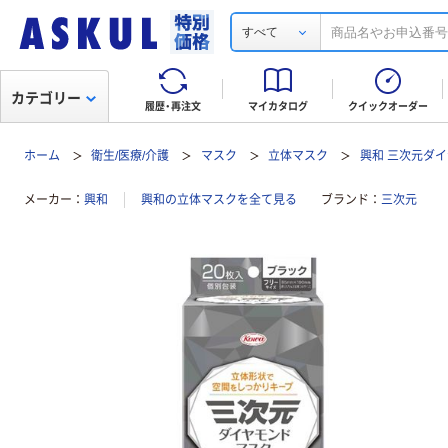
すべて
カテゴリー
履歴・再注文
マイカタログ
クイックオーダー
ホーム
衛生/医療/介護
マスク
立体マスク
興和 三次元ダ
メーカー
興和
興和の立体マスクを全て見る
ブランド
三次元