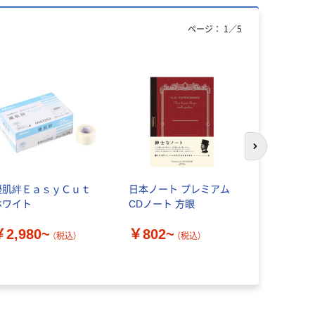
ページ：
1
／
5
オリジ
次のスライド
優肌絆ＥａｓｙＣｕｔ
日本ノート プレミアム
ゴミ袋 ス
ホワイト
CDノート 方眼
ミー 省資
半透明 高
￥2,980~
￥802~
（税込）
（税込）
￥561~