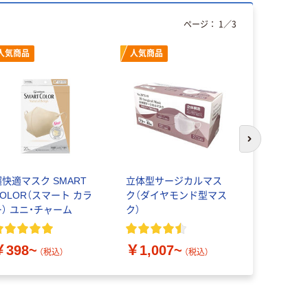
ページ：
1
／
3
人気商品
人気商品
次のスライド
超快適マスク SMART
立体型サージカルマス
医食同源ド
COLOR（スマート カラ
ク（ダイヤモンド型マス
SPUN MA
ー） ユニ・チャーム
ク）
ース 不織布
マスク
￥437~
￥398~
￥1,007~
（税込）
（税込）