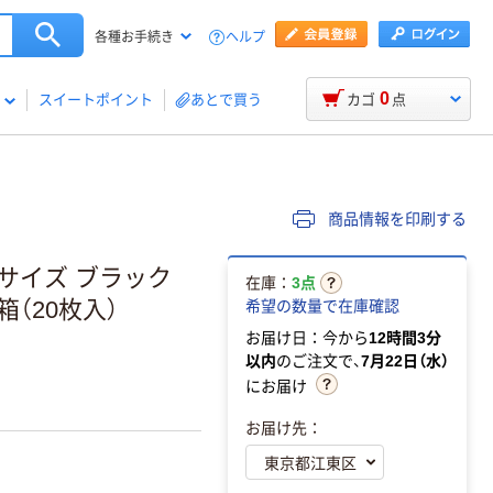
ヘルプ
各種お手続き
0
スイートポイント
あとで買う
カゴ
点
商品情報を印刷する
サイズ ブラック
在庫：
3点
（20枚入）
希望の数量で在庫確認
お届け日：今から
12時間3分
以内
のご注文で、
7月22日（水）
にお届け
お届け先：