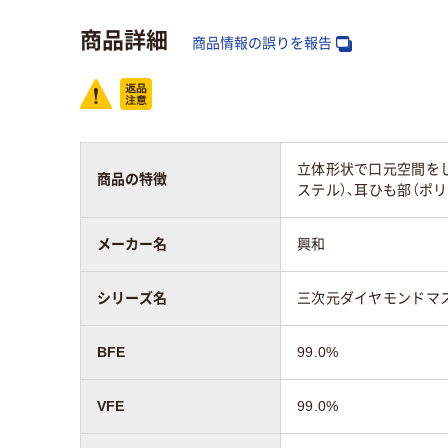
カラーグループ
ブラック系
ホワ
商品詳細
商品情報の誤りを報告
アスクル商品環境
10
スコア
立体形状で口元空間をし
商品の特徴
ステル）、耳ひも部（ポ
メーカー名
興和
シリーズ名
三次元ダイヤモンドマ
BFE
99.0%
VFE
99.0%