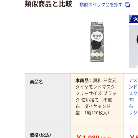
類似商品と比較
類似スペック品を探す
本商品：
興和 三次元
アス
商品名
ダイヤモンドマスク
ンド
フリーサイズ ブラッ
ス
ク 使い捨て 不織
3D
布 ダイヤモンド
布 
型 1箱（20枚入）
リジ
価格（税込）
￥1,030
￥8