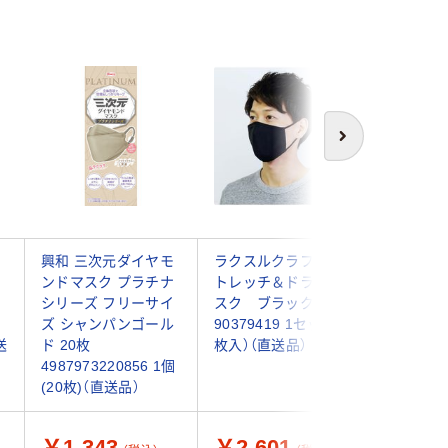
次へ
マ
興和 三次元ダイヤモ
ラクスルクラフツ ス
ラクスル
ク
ンドマスク プラチナ
トレッチ＆ドライマ
トレッチ
シリーズ フリーサイ
スク ブラック
スク ブ
ズ シャンパンゴール
90379419 1セット（5
織布3層
送
ド 20枚
枚入）（直送品）
枚）付 90
4987973220856 1個
ット（5枚
(20枚)（直送品）
￥1,343
￥2,601
￥3,0