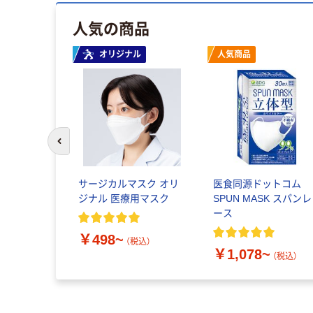
人気の商品
オリジナル
人気商品
前のスライドへ
ク超立体遮
サージカルマスク オリ
医食同源ドットコム
さめサイズ
ジナル 医療用マスク
SPUN MASK スパンレ
） かぜ・花粉
ース
ャーム 日本
￥498~
（税込）
（税込）
￥1,078~
（税込）