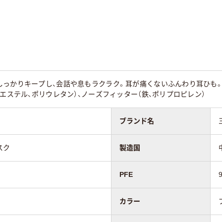
イト系
ホワイト系
っかりキープし、会話や息もラクラク。耳が痛くないふんわり耳ひも。【
リエステル、ポリウレタン）、ノーズフィッター（鉄、ポリプロピレン）
ブランド名
スク
製造国
PFE
カラー