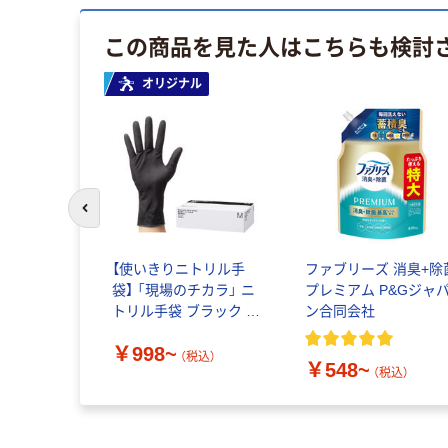
この商品を見た人はこちらも検討
イス
オリジナル
前のスライドへ
肌絆GS サ
【使いきりニトリル手
ファブリーズ 消臭+除
プ 医療用
袋】 「現場のチカラ」 ニ
プレミアム P&Gジャ
トリル手袋 ブラック 薄
ン合同会社
手 川西工業
~
￥998~
（税込）
（税込）
￥548~
（税込）