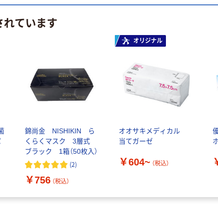
されています
オリジナル
菌
錦尚金 NISHIKIN ら
オオサキメディカル
パ
くらくマスク 3層式
当てガーゼ
ブラック 1箱（50枚入）
￥604~
（税込）
(
2
)
￥756
（税込）