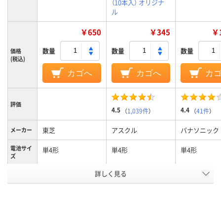
（10本入） オリジナ
ル
￥650
￥345
￥1
数量
数量
数量
価格
(税込)
カゴへ
カゴへ
カ
評価
4.5
4.4
（
1,039件
）
（
41件
）
東芝
アスクル
パナソニック
メーカー
電池サイ
単4形
単4形
単4形
ズ
アスクル
詳しく見る
商品環境
60
スコア