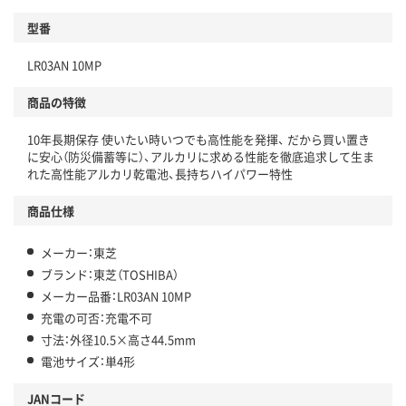
型番
LR03AN 10MP
商品の特徴
10年長期保存 使いたい時いつでも高性能を発揮、 だから買い置き
に安心（防災備蓄等に）、アルカリに求める性能を徹底追求して生ま
れた高性能アルカリ乾電池、長持ちハイパワー特性
商品仕様
メーカー：東芝
ブランド：東芝（TOSHIBA）
メーカー品番：LR03AN 10MP
充電の可否：充電不可
寸法：外径10.5×高さ44.5mm
電池サイズ：単4形
JANコード