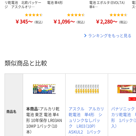
リ乾電池 北欧パッケー
電池 単4形
電池 エボルタ（EVOLTA）
電
ジ アスクルオリ…
単4…
ス
￥345～
￥1,096～
￥2,280～
（税込）
（税込）
（税込）
ランキングをもっと見る
類似商品と比較
本商品：
アルカリ乾
アスクル アルカリ
パナソニック
商品名
電池 東芝 電池 単4
乾電池 単4形 シ
カリ乾電池 
形 10年保存 LR03AN
ュリンクなしパッ
形 1パック（
10MP 1パック（10
ク LR03（10P）
入）
本）
ASKUL2 1パック