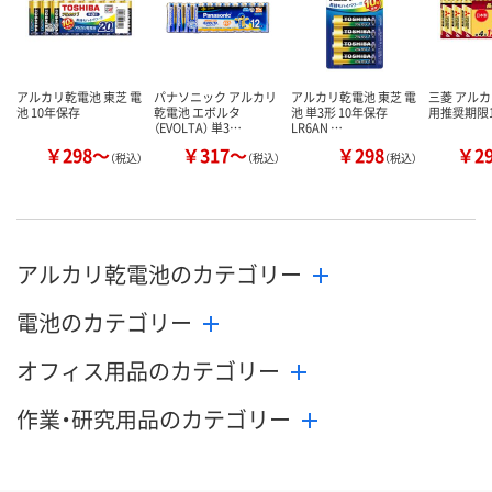
アルカリ乾電池 東芝 電
パナソニック アルカリ
アルカリ乾電池 東芝 電
三菱 アルカ
池 10年保存
乾電池 エボルタ
池 単3形 10年保存
用推奨期限1
（EVOLTA） 単3…
LR6AN …
￥298～
￥317～
￥298
￥2
（税込）
（税込）
（税込）
アルカリ乾電池のカテゴリー
電池のカテゴリー
オフィス用品のカテゴリー
作業・研究用品のカテゴリー