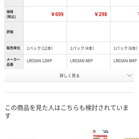
価格
￥699
￥298
(税込)
評価
1パック（12本）
1パック（4本）
1パック（8本）
販売単位
メーカー
LR03AN 12MP
LR03AN 4BP
LR03AN 8MP
品番
お申込番
詳しく見る
UP37104
UP37106
UP37100
号
3点
入荷待ち
4点
在庫
8月8日（土）
8月7日（金）予定
8月8日（土）
お届け日
この商品を見た人はこちらも検討されていま
す
数量
数量
数量
カゴへ
カゴへ
カ