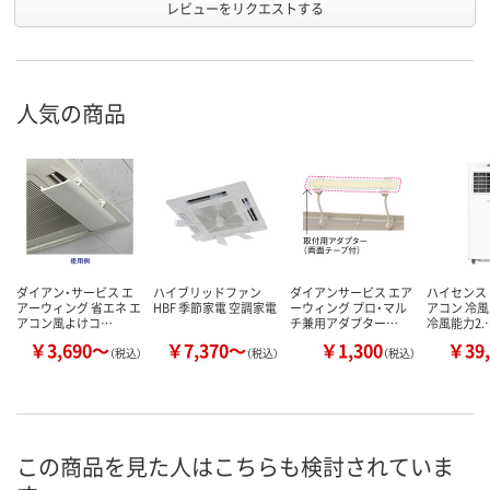
レビューをリクエストする
人気の商品
ダイアン・サービス エ
ハイブリッドファン
ダイアンサービス エア
ハイセンス
アーウィング 省エネ エ
HBF 季節家電 空調家電
ーウィング プロ・マル
アコン 冷風
アコン風よけコ…
チ兼用アダプター…
冷風能力2.
￥3,690～
￥7,370～
￥1,300
￥39,
（税込）
（税込）
（税込）
この商品を見た人はこちらも検討されていま