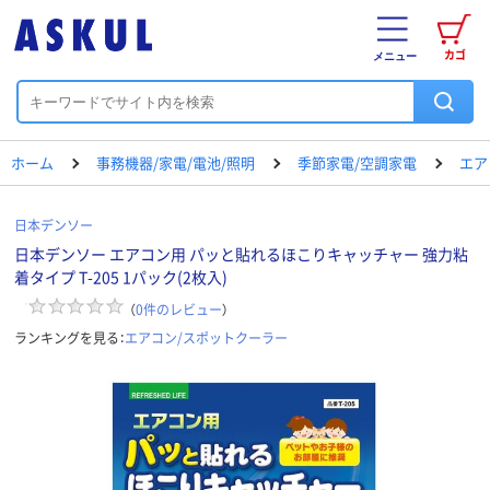
カゴ
メニュー
ホーム
事務機器/家電/電池/照明
季節家電/空調家電
エア
日本デンソー
日本デンソー エアコン用 パッと貼れるほこりキャッチャー 強力粘
着タイプ T-205 1パック(2枚入)
（
0
件のレビュー
）
ランキングを見る：
エアコン/スポットクーラー