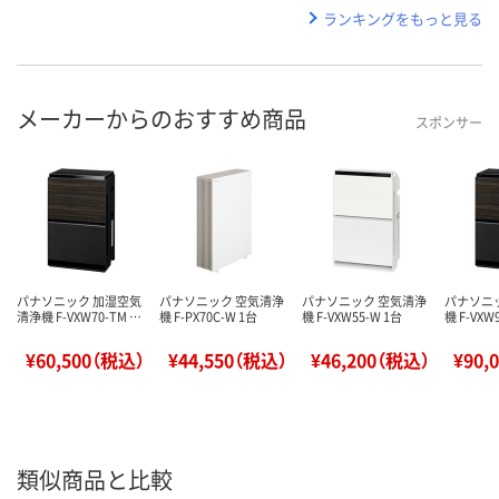
ランキングをもっと見る
メーカーからのおすすめ商品
スポンサー
パナソニック 加湿空気
パナソニック 空気清浄
パナソニック 空気清浄
パナソニ
清浄機 F-VXW70-TM …
機 F-PX70C-W 1台
機 F-VXW55-W 1台
機 F-VXW
¥60,500（税込）
¥44,550（税込）
¥46,200（税込）
¥90,
類似商品と比較