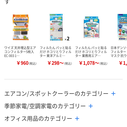
す
ワイズ 天井埋込型エア
フィルたん パッと貼る
フィルたん パッと貼る
日本デンソ
コンフィルター5枚入
だけ ホコリとりフィル
だけ ホコリとりフィル
フィルター
EC-003 1…
ター 東洋アルミ…
ター 業務用エア…
マスク 抗
￥960
￥298～
￥1,078～
￥1,
（税込）
（税込）
（税込）
エアコン/スポットクーラーのカテゴリー
季節家電/空調家電のカテゴリー
オフィス用品のカテゴリー