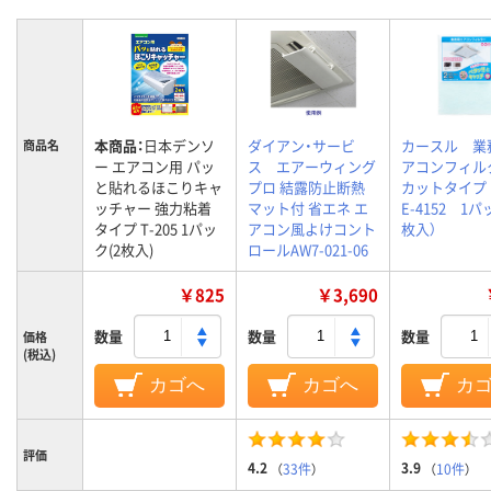
本商品：
日本デンソ
ダイアン・サービ
カースル 業
商品名
ー エアコン用 パッ
ス エアーウィング
アコンフィ
と貼れるほこりキャ
プロ 結露防止断熱
カットタイ
ッチャー 強力粘着
マット付 省エネ エ
E-4152 1パ
タイプ T-205 1パッ
アコン風よけコント
枚入）
ク(2枚入)
ロールAW7-021-06
￥825
￥3,690
数量
数量
数量
価格
(税込)
カゴへ
カゴへ
カ
評価
4.2
3.9
（
33件
）
（
10件
）