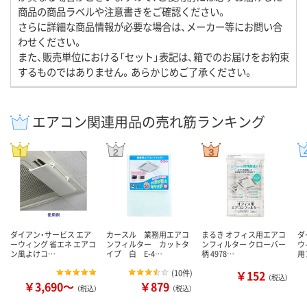
商品の商品ラベルや注意書きをご確認ください。
さらに詳細な商品情報が必要な場合は、メーカー等にお問い合
わせください。
また、販売単位における「セット」表記は、箱でのお届けをお約束
するものではありません。あらかじめご了承ください。
エアコン関連用品の売れ筋ランキング
ダイアン・サービス エア
カースル 業務用エアコ
まるき オフィス用エアコ
ダ
ーウィング 省エネ エアコ
ンフィルター カットタ
ンフィルター クローバー
ウ
ン風よけコ…
イプ 白 E-4…
柄 4978…
用
(
10件
)
￥152
（税込）
￥3,690～
￥879
（税込）
（税込）