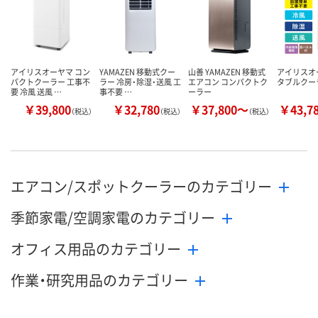
アイリスオーヤマ コン
YAMAZEN 移動式クー
山善 YAMAZEN 移動式
アイリスオ
パクトクーラー 工事不
ラー 冷房・除湿・送風 工
エアコン コンパクトク
タブルクー
要 冷風 送風 …
事不要 …
ーラー
￥39,800
￥32,780
￥37,800～
￥43,7
（税込）
（税込）
（税込）
エアコン/スポットクーラーのカテゴリー
季節家電/空調家電のカテゴリー
オフィス用品のカテゴリー
作業・研究用品のカテゴリー