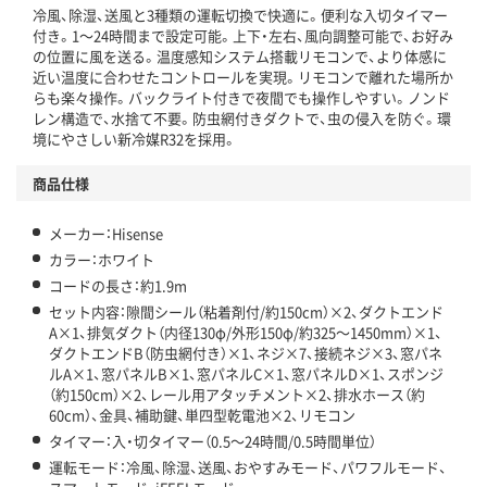
冷風、除湿、送風と3種類の運転切換で快適に。便利な入切タイマー
付き。1～24時間まで設定可能。上下・左右、風向調整可能で、お好み
の位置に風を送る。温度感知システム搭載リモコンで、より体感に
近い温度に合わせたコントロールを実現。リモコンで離れた場所か
らも楽々操作。バックライト付きで夜間でも操作しやすい。ノンド
レン構造で、水捨て不要。防虫網付きダクトで、虫の侵入を防ぐ。環
境にやさしい新冷媒R32を採用。
商品仕様
メーカー：Hisense
カラー：ホワイト
コードの長さ：約1.9m
セット内容：隙間シール（粘着剤付/約150cm）×2、ダクトエンド
A×1、排気ダクト（内径130φ/外形150φ/約325～1450mm）×1、
ダクトエンドB（防虫網付き）×1、ネジ×7、接続ネジ×3、窓パネ
ルA×1、窓パネルB×1、窓パネルC×1、窓パネルD×1、スポンジ
（約150cm）×2、レール用アタッチメント×2、排水ホース（約
60cm）、金具、補助鍵、単四型乾電池×2、リモコン
タイマー：入・切タイマー（0.5～24時間/0.5時間単位）
運転モード：冷風、除湿、送風、おやすみモード、パワフルモード、