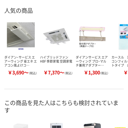
人気の商品
ダイアン・サービス エ
ハイブリッドファン
ダイアンサービス エア
カースル 
アーウィング 省エネ エ
HBF 季節家電 空調家電
ーウィング プロ・マル
コンフィル
アコン風よけコ…
チ兼用アダプター…
トタイプ 白
￥3,690～
￥7,370～
￥1,300
￥
（税込）
（税込）
（税込）
この商品を見た人はこちらも検討されていま
す