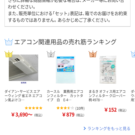
わせください。
また、販売単位における「セット」表記は、箱でのお届けをお約束
するものではありません。あらかじめご了承ください。
エアコン関連用品の売れ筋ランキング
ダイアン・サービス エア
カースル 業務用エアコ
まるき オフィス用エアコ
ダ
ーウィング 省エネ エアコ
ンフィルター カットタ
ンフィルター クローバー
ウ
ン風よけコ…
イプ 白 E-4…
柄 4978…
用
(
10件
)
￥152
（税込）
￥3,690～
￥879
（税込）
（税込）
ランキングをもっと見る