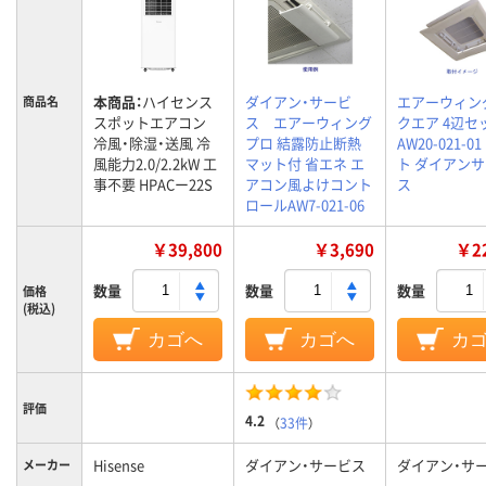
本商品：
ハイセンス
ダイアン・サービ
エアーウィン
商品名
スポットエアコン
ス エアーウィング
クエア 4辺セ
冷風・除湿・送風 冷
プロ 結露防止断熱
AW20-021-0
風能力2.0/2.2kW 工
マット付 省エネ エ
ト ダイアン
事不要 HPACー22S
アコン風よけコント
ス
ロールAW7-021-06
￥39,800
￥3,690
￥22
数量
数量
数量
価格
(税込)
カゴへ
カゴへ
カ
評価
4.2
（
33件
）
Hisense
ダイアン・サービス
ダイアン・サ
メーカー