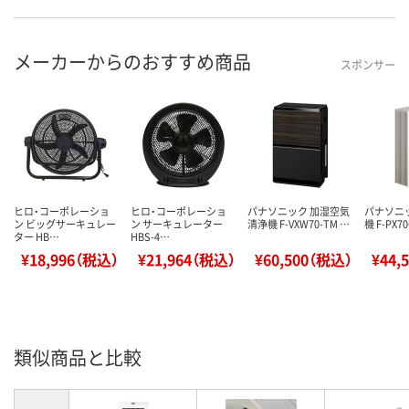
メーカーからのおすすめ商品
スポンサー
ヒロ・コーポレーショ
ヒロ・コーポレーショ
パナソニック 加湿空気
パナソニ
ン ビッグサーキュレー
ン サーキュレーター
清浄機 F-VXW70-TM …
機 F-PX7
ター HB…
HBS-4…
¥18,996（税込）
¥21,964（税込）
¥60,500（税込）
¥44,
類似商品と比較