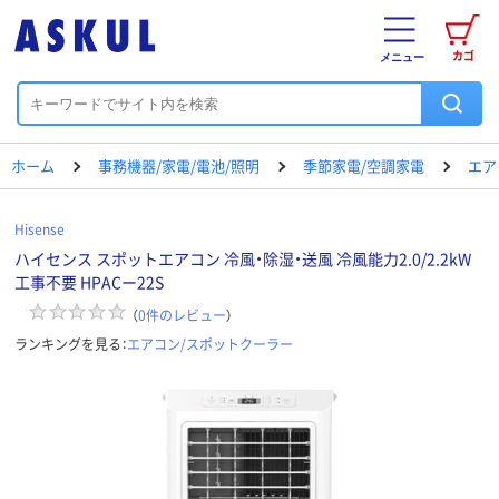
カゴ
メニュー
ホーム
事務機器/家電/電池/照明
季節家電/空調家電
エア
Hisense
ハイセンス スポットエアコン 冷風・除湿・送風 冷風能力2.0/2.2kW
工事不要 HPACー22S
（
0
件のレビュー
）
ランキングを見る：
エアコン/スポットクーラー