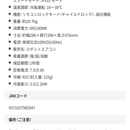
スマートモード、iFEELモード
温度調節：冷風運転：16～30℃
機能：リモコンロックモード（チャイルドロック）、減光機能
重量：約20.7kg
消費電力：695/800W
寸法：約幅286×奥行298×高さ676mm
電源：単相交流100V(50/60Hz)
販売名：スポットエアコン
風量調節：強/弱/自動
保証期間：1年間
定格電流：7.9/8.0A
冷媒：R32（封入量：225g）
冷風能力：2.0/2.2kW
JANコード
4571637982947
備考（ご注意）