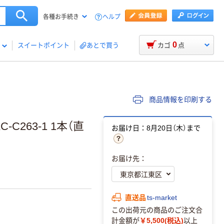
ヘルプ
各種お手続き
0
スイートポイント
あとで買う
カゴ
点
商品情報を印刷する
-C263-1 1本（直
お届け日：8月20日（木）まで
お届け先：
直送品
ts-market
この出荷元の商品のご注文合
計金額が
￥5,500(税込)
以上