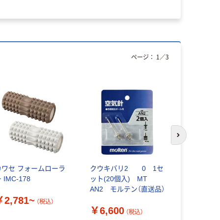
￥496~
ページ：
1
／
3
次のスライド
カワセ フォームローラ
クウキバリ2 0 1セ
サンラッキ
 IMC-178
ット(20個入) MT
ング用 ラダー
AN2 モルテン（直送品）
1個
￥2,781~
（税込）
￥6,600
￥4,400
（税込）