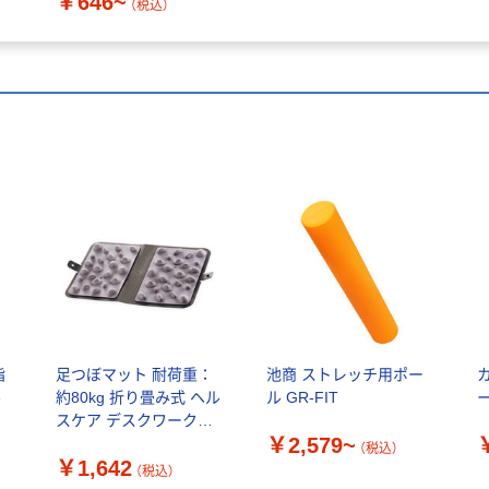
￥646~
×8）
（税込）
指
足つぼマット 耐荷重：
池商 ストレッチ用ポー
ル
約80kg 折り畳み式 ヘル
ル GR-FIT
ー
スケア デスクワーク
￥2,579~
HCK-FABMGY エレコム
（税込）
￥1,642
ヘルスケア 1個（直送品）
（税込）