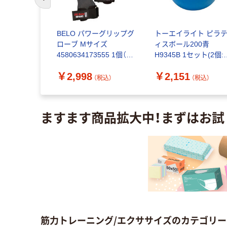
前のスライドへ
フィット リ
BELO パワーグリップグ
トーエイライト ピラ
ルウエイト
ローブ Mサイズ
ィスボール200青
-281 1セッ
4580634173555 1個（直
H9345B 1セット(2個:
送品）
送品）
個×2) 8-4802-01
￥2,998
￥2,151
（税込）
（税込）
（税込）
ますます商品拡大中！まずはお試
筋力トレーニング/エクササイズのカテゴリー