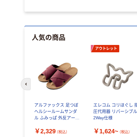
（税込）
人気の商品
アウトレット
前のスライドへ
ス 足つぼ
アルファックス 足つぼ
エレコム コリほぐし 
ームサンダ
ヘルシールームサンダ
圧代用器 リバーシブ
 外反アーチ
ル ふみっぱ 外反アーチ
2Way仕様
P-510277
M ボルドー AP-510284
￥2,329
￥1,624~
1個（直送品）
（税込）
（税込）
（税込）