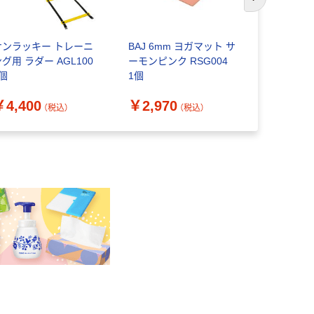
次のスライド
サンラッキー トレーニ
BAJ 6mm ヨガマット サ
トーエイラ
グ用 ラダー AGL100
ーモンピンク RSG004
ィスボール2
1個
1個
H9345R 
個×2) 8-48
￥4,400
￥2,970
￥2,151
（税込）
（税込）