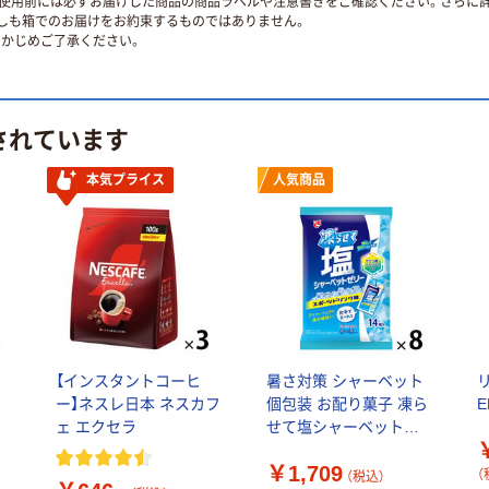
使用前には必ずお届けした商品の商品ラベルや注意書きをご確認ください。さらに詳
ずしも箱でのお届けをお約束するものではありません。
かじめご了承ください。
されています
本気プライス
人気商品
【インスタントコーヒ
暑さ対策 シャーベット
ー】ネスレ日本 ネスカフ
個包装 お配り菓子 凍ら
E
ェ エクセラ
せて塩シャーベットゼ
リー スポーツドリンク
￥1,709
味 14個入 1セット（1袋
（
（税込）