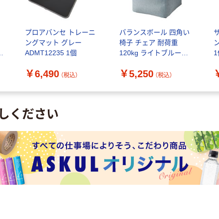
テ
プロアバンセ トレーニ
バランスボール 四角い
ングマット グレー
椅子 チェア 耐荷重
ン
1
ADMT12235 1個
120kg ライトブルー
HCF-BBCUBE55BUL エ
￥6,490
￥5,250
レコムヘルスケア 1個
（税込）
（税込）
しください