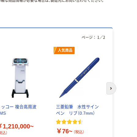
細な商品情報が必要な場合は、製造元にお問い合わせください。
ページ：
1
／
2
人気商品
本気プ
次のスライド
リッコー 複合高周波
三菱鉛筆 水性サイン
トイレット
MS
ペン リブ（0.7mm）
ブル 2倍巻
100％ 無
￥1,210,000~
ュア オリ
￥76~
（税込）
税込）