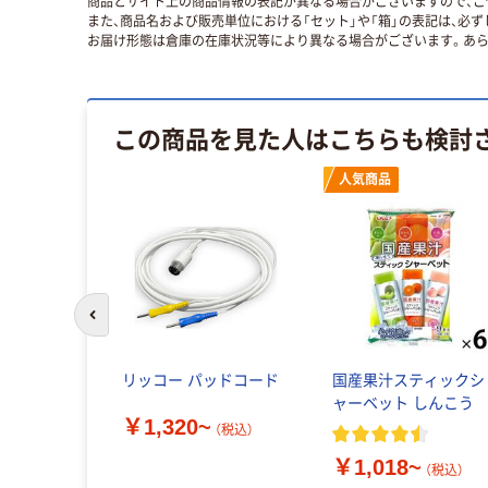
商品とサイト上の商品情報の表記が異なる場合がございますので、ご
また、商品名および販売単位における「セット」や「箱」の表記は、必
お届け形態は倉庫の在庫状況等により異なる場合がございます。あら
この商品を見た人はこちらも検討
人気商品
前のスライドへ
 ゼリー 個
リッコー パッドコード
国産果汁スティックシ
菓子 塩ゼリ
ャーベット しんこう
￥1,320~
入 1個
（税込）
(
1
)
￥1,018~
（税込）