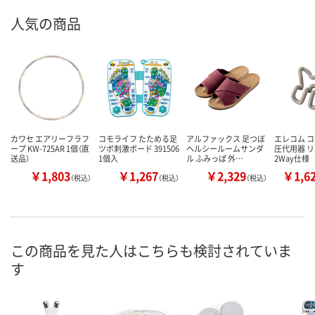
人気の商品
カワセ エアリーフラフ
コモライフ たためる足
アルファックス 足つぼ
エレコム コ
ープ KW-725AR 1個（直
ツボ刺激ボード 391506
ヘルシールームサンダ
圧代用器 
送品）
1個入
ル ふみっぱ 外…
2Way仕様
￥1,803
￥1,267
￥2,329
￥1,6
（税込）
（税込）
（税込）
この商品を見た人はこちらも検討されていま
す