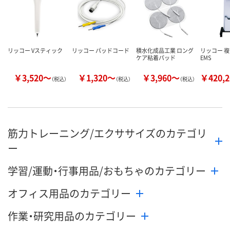
リッコー Vスティック
リッコー パッドコード
積水化成品工業 ロング
リッコー 
ケア粘着パッド
EMS
￥3,520～
￥1,320～
￥3,960～
￥420,
（税込）
（税込）
（税込）
筋力トレーニング/エクササイズのカテゴリ
ー
学習/運動・行事用品/おもちゃのカテゴリー
オフィス用品のカテゴリー
作業・研究用品のカテゴリー