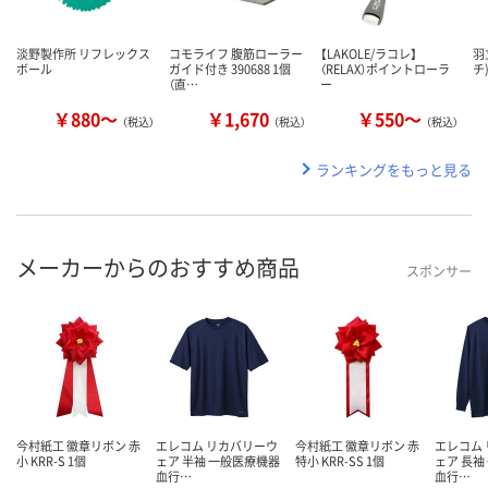
淡野製作所 リフレックス
コモライフ 腹筋ローラー
【LAKOLE/ラコレ】
羽
ボール
ガイド付き 390688 1個
（RELAX）ポイントローラ
チ
（直…
ー
￥880～
￥1,670
￥550～
（税込）
（税込）
（税込）
ランキングをもっと見る
メーカーからのおすすめ商品
スポンサー
今村紙工 徽章リボン 赤
エレコム リカバリーウ
今村紙工 徽章リボン 赤
エレコム
小 KRR-S 1個
ェア 半袖 一般医療機器
特小 KRR-SS 1個
ェア 長袖
血行…
血行…