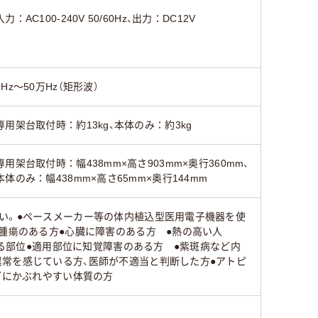
入力：AC100-240V 50/60Hz、出力：DC12V
1Hz～50万Hz（矩形波）
専用架台取付時：約13kg、本体のみ：約3kg
専用架台取付時：幅438mm×高さ903mm×奥行360mm、
本体のみ：幅438mm×高さ65mm×奥行144mm
い。●ペースメーカー等の体内植込型医用電子機器を使
性腫瘍のある方●心臓に障害のある方 ●熱の高い人
ある部位●適用部位に知覚障害のある方 ●紫斑病など内
常を感じている方、医師が不適当と判断した方●アトピ
どにかぶれやすい体質の方