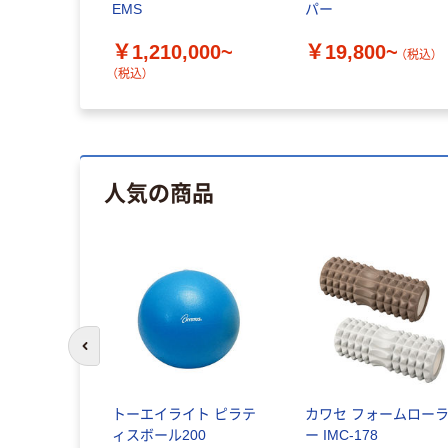
EMS
パー
￥1,210,000~
￥19,800~
（税込）
（税込）
人気の商品
前のスライドへ
ラー 小さ
トーエイライト ピラテ
カワセ フォームロー
30cm <お
ィスボール200
ー IMC-178