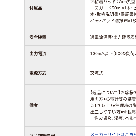
ア粘着パッド（7cm丸型
付属品
ーズガード50ml×1本・
本・取扱説明書（保証書
×1部・パッド清掃布×1
安全装置
過電流保護/出力確認表
出力電流
100mA以下（500Ω負荷
電源方式
交流式
【返品について】お客
用の方●心電計等の装着
備考
（38℃以上）●生理時
出血しやすい方●骨粗
ー性皮膚炎、湿疹、ヘル
メーカーサイトはこち
商品詳細情報