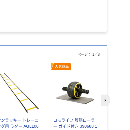
ページ：
1
／
3
人気商品
次のスライド
サンラッキー トレーニ
コモライフ 腹筋ローラ
ニーズ Dr
グ用 ラダー AGL100
ー ガイド付き 390688 1
キュットレエ