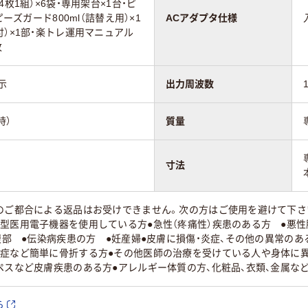
4枚1組）×6袋・専用架台×1台・ピ
ピーズガード800ml（詰替え用）×1
ACアダプタ仕様
付）×1部・楽トレ運用マニュアル
枚
示
出力周波数
時）
質量
寸法
様のご都合による返品はお受けできません。次の方はご使用を避けて下さ
型医用電子機器を使用している方●急性（疼痛性）疾患のある方 ●悪
の腹部 ●伝染病疾患の方 ●妊産婦●皮膚に損傷・炎症、その他の異常の
鬆症など簡単に骨折する方●その他医師の治療を受けている人や身体に異
ペスなど皮膚疾患のある方●アレルギー体質の方、化粧品、衣類、金属な
ら