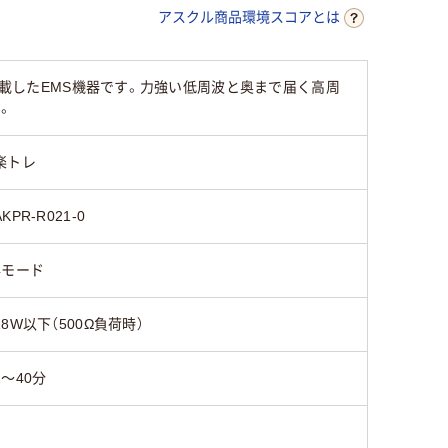
アスクル商品環境スコアとは
周波を搭載したEMS機器です。力強い低周波と奥まで届く高周
。
楽トレ
AKPR-R021-0
4モード
18W以下（500Ω負荷時）
1～40分