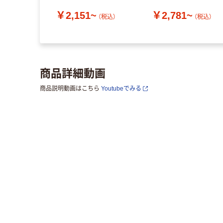
 筋肉のコリほ
￥2,151~
￥2,781~
HCK-
（税込）
（税込）
レコム 1個
（税込）
商品詳細動画
商品説明動画はこちら
Youtubeでみる