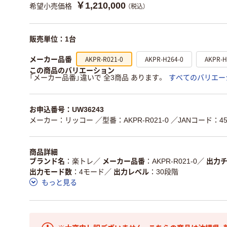
￥1,210,000
希望小売価格
（税込）
販売単位：1台
AKPR-R021-0
AKPR-H264-0
AKPR-H
メーカー品番
この商品のバリエーション
「メーカー品番」違いで 全3商品 あります。
すべてのバリエー
お申込番号：UW36243
メーカー：リッコー
／型番：AKPR-R021-0
／JANコード：458
商品詳細
ブランド名
楽トレ
／
メーカー品番
AKPR-R021-0
／
出力
出力モード数
4モード
／
出力レベル
30段階
もっと見る