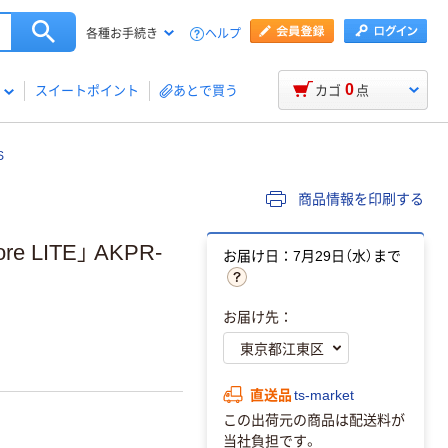
ヘルプ
各種お手続き
0
スイートポイント
あとで買う
カゴ
点
S
商品情報を印刷する
 LITE」 AKPR-
お届け日：7月29日（水）まで
お届け先：
直送品
ts-market
この出荷元の商品は配送料が
当社負担です。