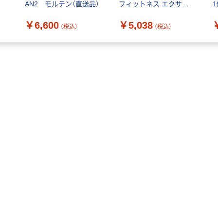
AN2 モルテン（直送品）
フィットネス エクササ
イズポール ネイビー
￥6,600
￥5,038
WBF200N 1個（直送品）
（税込）
（税込）