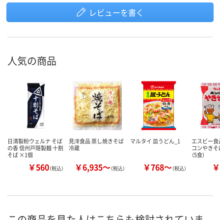
レビューを書く
人気の商品
日清製粉ウェルナ そば
見澤食品 蒸し焼きそば
マルタイ 皿うどん_1
エスビー食品
の香 信州戸隠製麺 十割
冷蔵
コンやきそ
そば ×1個
（5食）
￥560
￥6,935～
￥768～
￥
（税込）
（税込）
（税込）
この商品を見た人はこちらも検討されていま