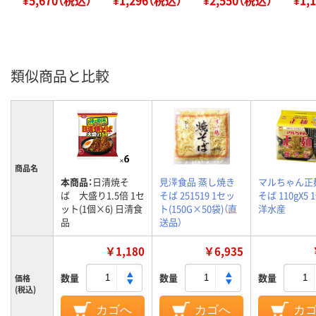
¥5,670（税込）
¥1,296（税込）
¥2,550（税込）
¥1,
類似商品と比較
商品名
本商品：
日清焼そ
見澤食品 蒸し焼き
マルちゃん正
ば 大盛り1.5倍 1セ
そば 251519 1セッ
そば 110gX5 
ット(1個×6) 日清食
ト(150G×50袋)（直
洋水産
品
送品）
￥1,180
￥6,935
数量
数量
数量
価格
(税込)
カゴへ
カゴへ
カ