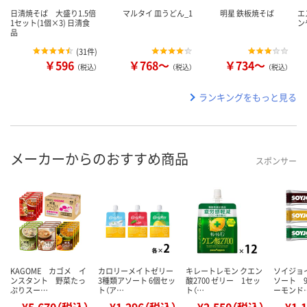
日清焼そば 大盛り1.5倍
マルタイ 皿うどん_1
明星 鉄板焼そば
エ
1セット(1個×3) 日清食
ン
品
(
31件
)
￥596
￥768～
￥734～
（税込）
（税込）
（税込）
ランキングをもっと見る
メーカーからのおすすめ商品
スポンサー
KAGOME カゴメ イ
カロリーメイトゼリー
キレートレモン クエン
ソイジョ
ンスタント 野菜たっ
3種類アソート 6個セッ
酸2700 ゼリー 1セッ
ソート 
ぷりスー…
ト（ア…
ト（…
ーモンド