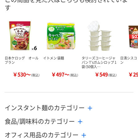
す
日本ケロッグ オール
イトメン 袋麺
タリーズコーヒージャ
日清シスコ
ブラン
パン T’sガムシロップ 1
ン
袋（50個入…
￥530～
￥497～
￥549
￥2
（税込）
（税込）
（税込）
インスタント麺のカテゴリー
食品/調味料のカテゴリー
オフィス用品のカテゴリー