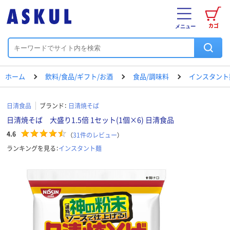
カゴ
メニュー
ホーム
飲料/食品/ギフト/お酒
食品/調味料
インスタント
日清食品
ブランド：
日清焼そば
日清焼そば 大盛り1.5倍 1セット(1個×6) 日清食品
4.6
（
31
件のレビュー
）
ランキングを見る：
インスタント麺