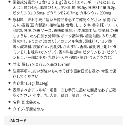
栄養成分表示：（１食（１５１ｇ）当たり）エネルギー：741kcal、た
んぱく質：14.6g、脂質：34.3g、炭水化物：93.5g、食塩相当量：5.8g、
ビタミンB1：0.5mg、ビタミンB2：0.7mg、カルシウム：290mg
原材料 ※お手元に届いた商品を必ずご確認ください：油揚げめ
ん（小麦粉（国内製造）、植物油脂、食塩、しょうゆ、香辛料）、ソース
（糖類、食塩、粉末ソース、香味調味料、小麦粉加工品、香辛料、粉末
しょうゆ、たん白加水分解物、ポーク調味料、植物油脂、みりん風
調味料）、ふりかけ（青のり）／カラメル色素、調味料（アミノ酸
等）、酸味料、炭酸Ｃａ、乳化剤、かんすい、香料、酸化防止剤（ビタ
ミンＥ）、甘味料（カンゾウ）、香辛料抽出物、ビタミンＢ２、ビタミ
ンＢ１、（一部に小麦・乳成分・大豆・鶏肉・豚肉・りんごを含む）
寸法：幅137×奥行35×高さ167mm
注意事項：においが強いもののそばや直射日光を避け、常温で保
存してください
内容量：151g (麺134g)
表示すべきアレルギー項目 ※お手元に届いた商品を必ずご確
認ください：小麦，乳, 大豆，鶏肉，豚肉，りんご
名称：即席袋めん
タイプ：即席袋めん
JANコード