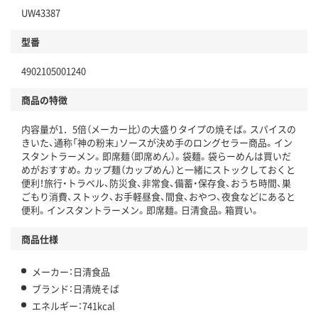
UW43387
型番
4902105001240
商品の特徴
内容量が1．5倍（メーカー比）の大盛りタイプの焼そば。スパイスの
きいた、通称「神の粉末」ソースが決め手のロングセラー商品。イン
スタントラーメン。即席麺（即席めん）。袋麺。袋らーめんは買いだ
めがおすすめ。カップ麺（カップめん）と一緒にストックしておくと
便利！旅行・トラベル、防災食、非常食、備蓄・保存食、おうち時間、巣
ごもり消費、ストック、お手軽昼食、間食、おやつ、夜食などにあると
便利。インスタントラーメン。即席麺。日清食品。箱買い。
商品仕様
メーカー：日清食品
ブランド：日清焼そば
エネルギー：741kcal