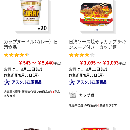
カップヌードル（カレー）_日
日清ソース焼そばカップ チキ
清食品
ンスープ付き カップ麺
￥543
￥5,440
￥1,095
￥2,093
お届け日：
8月11日（火）
お届け日：
8月11日（火）
お急ぎ便：
8月10日（月）
お急ぎ便：
8月10日（月）
アスクル在庫商品
アスクル在庫商品
内容量・種類・販売単位違いの商品が
11
商品
カップ麺
あります
販売単位違いの商品が
2
商品あります