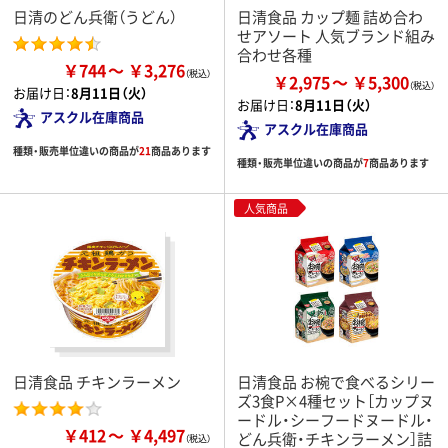
日清のどん兵衛（うどん）
日清食品 カップ麺 詰め合わ
せアソート 人気ブランド組み
合わせ各種
￥744
￥3,276
￥2,975
￥5,300
お届け日：
8月11日（火）
お届け日：
8月11日（火）
アスクル在庫商品
アスクル在庫商品
種類・販売単位違いの商品が
21
商品あります
種類・販売単位違いの商品が
7
商品あります
人気商品
日清食品 チキンラーメン
日清食品 お椀で食べるシリー
ズ3食P×4種セット［カップヌ
ードル・シーフードヌードル・
￥412
￥4,497
どん兵衛・チキンラーメン］詰