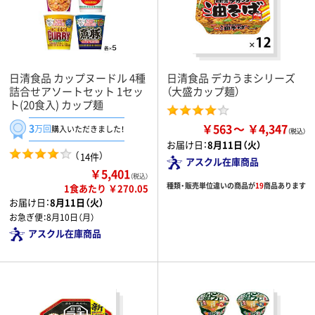
日清食品 カップヌードル 4種
日清食品 デカうまシリーズ
詰合せアソートセット 1セッ
（大盛カップ麺）
ト(20食入) カップ麺
￥563
￥4,347
3
万回
購入いただきました！
お届け日：
8月11日（火）
（
）
14件
アスクル在庫商品
￥5,401
（税込）
種類・販売単位違いの商品が
19
商品あります
1食あたり ￥270.05
お届け日：
8月11日（火）
お急ぎ便：
8月10日（月）
アスクル在庫商品