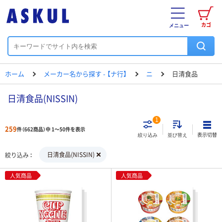
カゴ
メニュー
ホーム
メーカー名から探す - 【ナ行】
ニ
日清食品
日清食品(NISSIN)
1
259
件（662商品）中 1～50件を表示
表示切替
絞り込み
並び替え
日清食品(NISSIN)
絞り込み
人気商品
人気商品