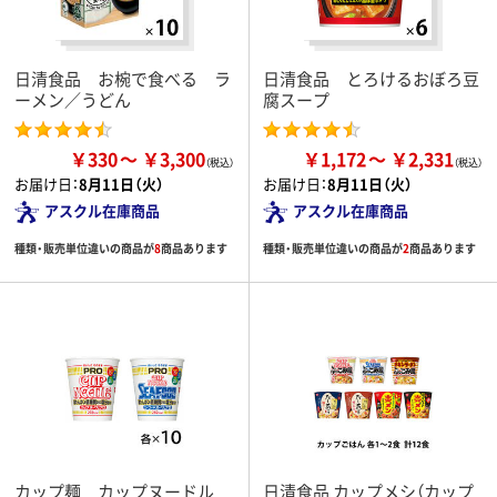
日清食品 お椀で食べる ラ
日清食品 とろけるおぼろ豆
ーメン／うどん
腐スープ
￥330
￥3,300
￥1,172
￥2,331
お届け日：
8月11日（火）
お届け日：
8月11日（火）
アスクル在庫商品
アスクル在庫商品
種類・販売単位違いの商品が
8
商品あります
種類・販売単位違いの商品が
2
商品あります
カップ麺 カップヌードル
日清食品 カップメシ（カップ