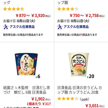
ッグ
ップ麺
￥870
￥3,920
￥750
￥2,758
お届け日：
8月11日（火）
お届け日：
8月11日（火）
アスクル在庫商品
アスクル在庫商品
販売単位違いの商品が
6
商品あります
販売単位違いの商品が
3
商品あります
祇園さゝ木監修 日清だし茶
日清食品 日清の京うどん カ
づけ 鯛だし 6個 日清食品
ップ麺 カップうどん 20食
￥1,902
（
）
64件
（税込）
1個あたり ￥317
￥3,651
（税込）