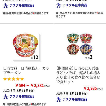
アスクル在庫商品
アスクル在庫商品
味・商品タイプ・販売単位違いの商品が
9
商品
種類・販売単位違いの商品が
4
商品あります
あります
日清食品 日清麺職人 カッ
【期間限定】日清のどん兵衛
プラーメン
うどん・そば 鰹だしの極み
入り 出汁の食べ比べ 詰合せ
12食セット
￥594
￥2,381
￥2,935
（税込）
お届け日：
8月11日（火）
お届け日：
8月11日（火）
アスクル在庫商品
アスクル在庫商品
味・販売単位違いの商品が
8
商品あります