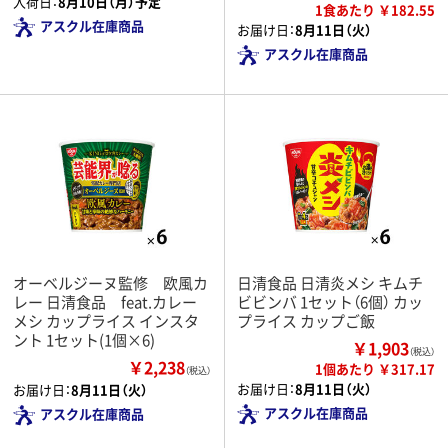
入荷日：
8月10日（月）予定
1食あたり ￥182.55
アスクル在庫商品
お届け日：
8月11日（火）
アスクル在庫商品
オーベルジーヌ監修 欧風カ
日清食品 日清炎メシ キムチ
レー 日清食品 feat.カレー
ビビンバ 1セット（6個） カッ
メシ カップライス インスタ
プライス カップご飯
ント 1セット(1個×6)
￥1,903
（税込）
￥2,238
1個あたり ￥317.17
（税込）
お届け日：
8月11日（火）
お届け日：
8月11日（火）
アスクル在庫商品
アスクル在庫商品