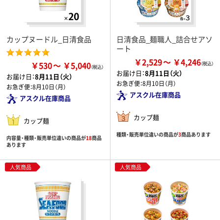
カップヌードル_日清食品
日清食品_麺職人_詰合せアソ
ート
￥2,529
￥4,246
￥530
￥5,040
お届け日：
8月11日（火）
お届け日：
8月11日（火）
お急ぎ便：
8月10日（月）
お急ぎ便：
8月10日（月）
アスクル在庫商品
アスクル在庫商品
カップ麺
カップ麺
種類・販売単位違いの商品が
3
商品あります
内容量・種類・販売単位違いの商品が
18
商品
あります
人気商品
人気商品