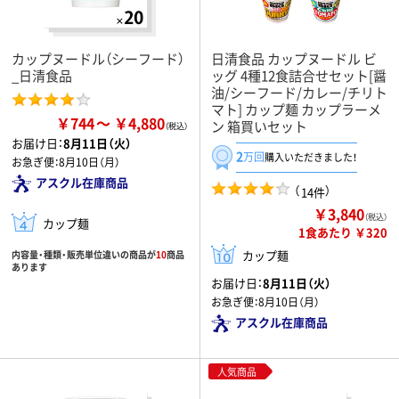
カップヌードル（シーフード）
日清食品 カップヌードル ビ
_日清食品
ッグ 4種12食詰合せセット[醤
油/シーフード/カレー/チリト
マト] カップ麺 カップラーメ
￥744
￥4,880
ン 箱買いセット
お届け日：
8月11日（火）
2
万回
購入いただきました！
お急ぎ便：
8月10日（月）
アスクル在庫商品
（
）
14件
￥3,840
（税込）
カップ麺
1食あたり ￥320
カップ麺
内容量・種類・販売単位違いの商品が
10
商品
あります
お届け日：
8月11日（火）
お急ぎ便：
8月10日（月）
アスクル在庫商品
人気商品