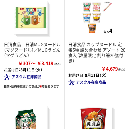
日清食品 日清MUGヌードル
日清食品 カップヌードル 定
（マグヌードル）／MUGうどん
番5種 詰め合わせ アソート 20
（マグうどん）
食入（数量限定 割り箸20膳付
き）
￥307
￥3,419
￥4,679
お届け日：
8月11日（火）
（税込）
お届け日：
8月11日（火）
アスクル在庫商品
アスクル在庫商品
種類・販売単位違いの商品が
6
商品あります