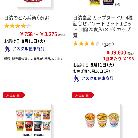
日清のどん兵衛（そば）
日清食品 カップヌードル 4種
詰合せアソートセット 1セッ
ト（1箱(20食入)×10） カップ
￥758
￥3,276
麺
お届け日：
8月11日（火）
（
）
14件
アスクル在庫商品
￥39,600
（税込）
1食あたり ￥198
種類・販売単位違いの商品が
9
商品あります
お届け日：
8月11日（火）
お急ぎ便：
8月10日（月）
アスクル在庫商品
人気商品
人気商品