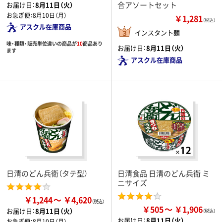
合アソートセット
お届け日：
8月11日（火）
お急ぎ便：
8月10日（月）
￥1,281
（税込）
アスクル在庫商品
インスタント麺
味・種類・販売単位違いの商品が
10
商品あり
お届け日：
8月11日（火）
ます
アスクル在庫商品
日清のどん兵衛（タテ型）
日清食品 日清のどん兵衛 ミ
ニサイズ
￥1,244
￥4,620
￥505
￥1,906
お届け日：
8月11日（火）
お届け日：
8月11日（火）
お急ぎ便：
8月10日（月）