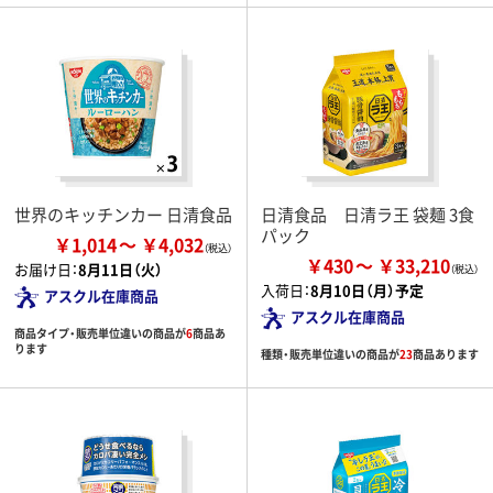
世界のキッチンカー 日清食品
日清食品 日清ラ王 袋麺 3食
パック
￥1,014
￥4,032
￥430
￥33,210
お届け日：
8月11日（火）
入荷日：
8月10日（月）予定
アスクル在庫商品
アスクル在庫商品
商品タイプ・販売単位違いの商品が
6
商品あ
ります
種類・販売単位違いの商品が
23
商品あります