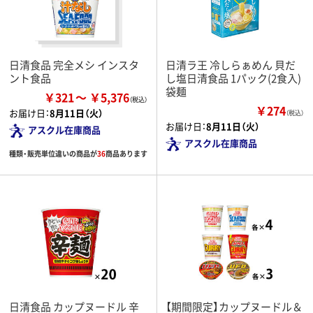
日清食品 完全メシ インスタ
日清ラ王 冷しらぁめん 貝だ
ント食品
し塩日清食品 1パック(2食入)
袋麺
￥321
￥5,376
￥274
お届け日：
8月11日（火）
（税込）
お届け日：
8月11日（火）
アスクル在庫商品
アスクル在庫商品
種類・販売単位違いの商品が
36
商品あります
日清食品 カップヌードル 辛
【期間限定】カップヌードル＆