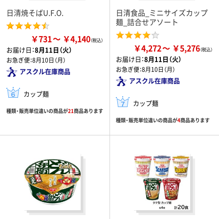
日清焼そばU.F.O.
日清食品_ミニサイズカップ
麺_詰合せアソート
￥731
￥4,140
￥4,272
￥5,276
お届け日：
8月11日（火）
お届け日：
8月11日（火）
お急ぎ便：
8月10日（月）
お急ぎ便：
8月10日（月）
アスクル在庫商品
アスクル在庫商品
カップ麺
カップ麺
種類・販売単位違いの商品が
21
商品あります
種類・販売単位違いの商品が
4
商品あります