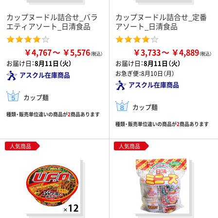
カップヌードル詰合せ_バラ
カップヌードル詰合せ_定番
エティアソート_日清食品
アソート_日清食品
￥4,767
￥5,576
￥3,733
￥4,889
お届け日：
8月11日（火）
お届け日：
8月11日（火）
お急ぎ便：
8月10日（月）
アスクル在庫商品
アスクル在庫商品
カップ麺
カップ麺
種類・販売単位違いの商品が
2
商品あります
種類・販売単位違いの商品が
2
商品あります
人気商品
人気商品