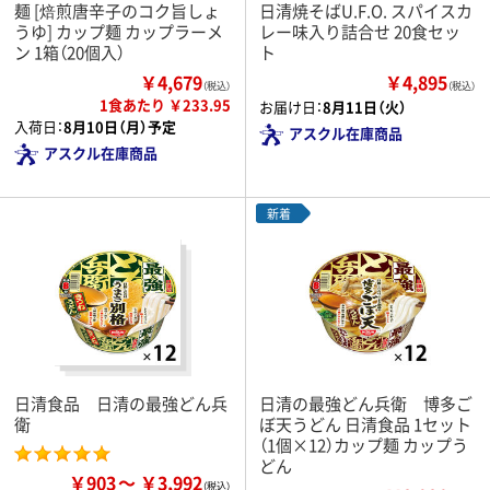
麺 [焙煎唐辛子のコク旨しょ
日清焼そばU.F.O. スパイスカ
うゆ] カップ麺 カップラーメ
レー味入り詰合せ 20食セッ
ン 1箱（20個入）
ト
￥4,679
￥4,895
（税込）
（税込）
1食あたり ￥233.95
お届け日：
8月11日（火）
入荷日：
8月10日（月）予定
アスクル在庫商品
アスクル在庫商品
新着
日清食品 日清の最強どん兵
日清の最強どん兵衛 博多ご
衛
ぼ天うどん 日清食品 1セット
（1個×12）カップ麺 カップう
どん
￥903
￥3,992