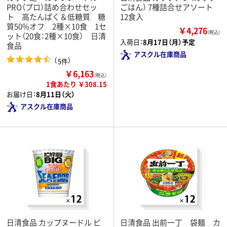
PRO（プロ）詰め合わせセッ
ごはん） 7種詰合せアソート
ト 高たんぱく＆低糖質 糖
12食入
質50%オフ 2種×10食 1セ
￥4,276
（税込）
ット（20食：2種×10食） 日清
入荷日：
8月17日（月）予定
食品
アスクル在庫商品
（
）
5件
￥6,163
（税込）
1食あたり ￥308.15
お届け日：
8月11日（火）
アスクル在庫商品
日清食品 カップヌードル ビ
日清食品 出前一丁 袋麺 カ