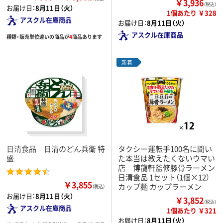
￥3,936
（税込）
お届け日：
8月11日（火）
1個あたり ￥328
アスクル在庫商品
お届け日：
8月11日（火）
アスクル在庫商品
種類・販売単位違いの商品が
4
商品あります
新着
日清食品 日清のどん兵衛 特
タクシー運転手100名に聞い
盛
た本当は教えたくないウマい
店 博龍軒監修豚骨ラーメン
日清食品 1セット（1個×12）
￥3,855
カップ麺 カップラーメン
（税込）
お届け日：
8月11日（火）
￥3,852
（税込）
アスクル在庫商品
1個あたり ￥321
お届け日：
8月11日（火）