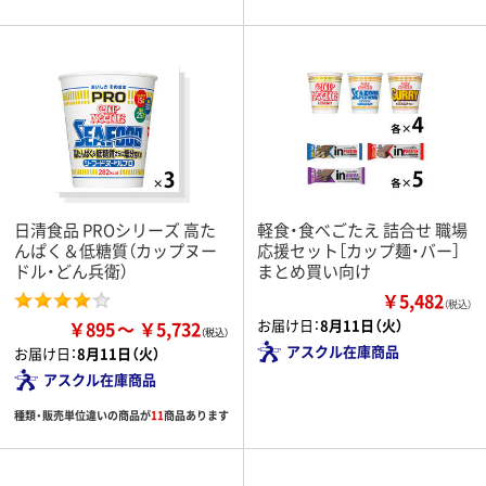
日清食品 PROシリーズ 高た
軽食・食べごたえ 詰合せ 職場
んぱく＆低糖質（カップヌー
応援セット［カップ麺・バー］
ドル・どん兵衛）
まとめ買い向け
￥5,482
（税込）
お届け日：
8月11日（火）
￥895
￥5,732
アスクル在庫商品
お届け日：
8月11日（火）
アスクル在庫商品
種類・販売単位違いの商品が
11
商品あります