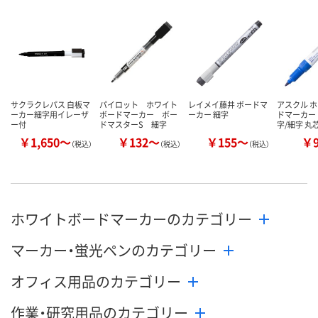
サクラクレパス 白板マ
パイロット ホワイト
レイメイ藤井 ボードマ
アスクル 
ーカー細字用イレーザ
ボードマーカー ボー
ーカー 細字
ドマーカー 
ー付
ドマスターS 細字
字/細字 丸
￥1,650～
￥132～
￥155～
￥
（税込）
（税込）
（税込）
ホワイトボードマーカーのカテゴリー
マーカー・蛍光ペンのカテゴリー
オフィス用品のカテゴリー
作業・研究用品のカテゴリー