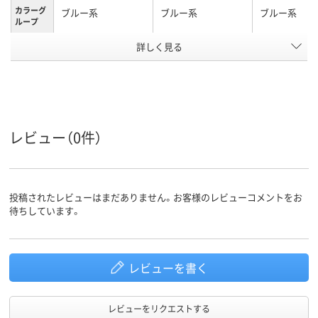
カラーグ
ブルー系
ブルー系
ブルー系
ループ
詳しく見る
細字
中字丸芯、中字
極細
太さ
使い切り
キャップ式、中綿式、
使い切り
タイプ
使い切り
マグネット＆イレー
マグネット＆
レビュー（0件）
特徴
ザー付き
ザー付き
アスクル
商品環境
70
スコア
投稿されたレビューはまだありません。お客様のレビューコメントをお
待ちしています。
レビューを書く
レビューをリクエストする