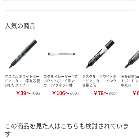
人気の商品
アスクル ホワイトボー
コクヨ イレーザー付き
アスクル ホワイトボ
三菱鉛筆(u
ドマーカー 中字丸芯 使
ホワイトボード用マー
ードマーカー インク
トボードマ
い切りタイプ …
カー（マグネット付…
容量２倍
字丸芯
￥39～
￥106～
￥78～
￥
（税込）
（税込）
（税込）
この商品を見た人はこちらも検討されていま
す