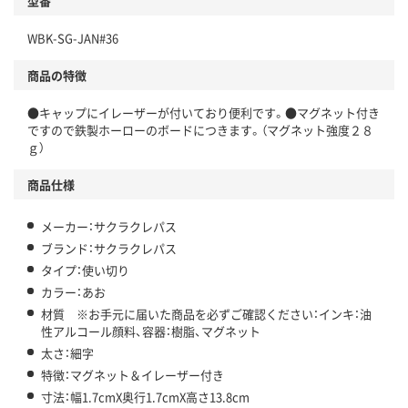
型番
WBK-SG-JAN#36
商品の特徴
●キャップにイレーザーが付いており便利です。●マグネット付き
ですので鉄製ホーローのボードにつきます。（マグネット強度２８
ｇ）
商品仕様
メーカー：サクラクレパス
ブランド：サクラクレパス
タイプ：使い切り
カラー：あお
材質 ※お手元に届いた商品を必ずご確認ください：インキ：油
性アルコール顔料、容器：樹脂、マグネット
太さ：細字
特徴：マグネット＆イレーザー付き
寸法：幅1.7cmX奥行1.7cmX高さ13.8cm