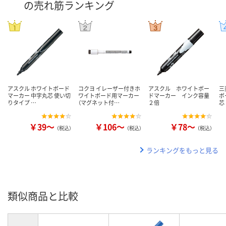
の売れ筋ランキング
アスクル ホワイトボード
コクヨ イレーザー付きホ
アスクル ホワイトボー
三
マーカー 中字丸芯 使い切
ワイトボード用マーカー
ドマーカー インク容量
ボ
りタイプ …
（マグネット付…
２倍
芯
￥39～
￥106～
￥78～
（税込）
（税込）
（税込）
ランキングをもっと見る
類似商品と比較