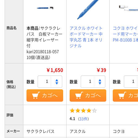
本商品：
サクラクレ
アスクル ホワイト
コクヨ ホワ
商品名
パス 白板マーカー
ボードマーカー 中
ード用マーカー
細字用イレーザー
字丸芯 青 1本 オリ
PM-B100B 1
付
ジナル
kari20180118-057
10個（直送品）
￥1,650
￥39
数量
数量
数量
価格
(税込)
カゴへ
カゴへ
カ
評価
4.1
（
33件
）
サクラクレパス
アスクル
コクヨ
メーカー