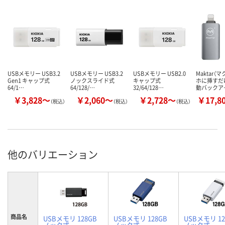
USBメモリー USB3.2
USBメモリー USB3.2
USBメモリー USB2.0
Maktar（
Gen1 キャップ式
ノックスライド式
キャップ式
ホに挿すだ
64/1…
64/128/…
32/64/128…
動バックア
￥3,828～
￥2,060～
￥2,728～
￥17,8
（税込）
（税込）
（税込）
他のバリエーション
商品名
USBメモリ 128GB
USBメモリ 128GB
USBメモリ 12
ノック式
ノック式
ノック式