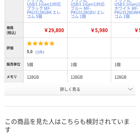
USB3.1(Gen1)対応
USB3.1(Gen1)対応
USB3.1(Gen
ブラック MF-
ブルー MF-
ホワイト MF-
PKU3128GBK エレ
PKU3128GBU エレ
PKU3128GW
コム 5個
コム 1個
コム 1個
価格
￥29,800
￥5,980
￥5
(税込)
評価
5.0
（
3件
）
5個
1個
1個
販売単位
128GB
128GB
128GB
メモリ
詳しく見る
ブラック
ブルー
ホワイト
カラー
お申込番
HE76004
WJ38026
WJ38028
号
入荷待ち
在庫
この商品を見た人はこちらも検討されていま
す
お届け日
お取り扱い終了しま
現在ご注文いただけ
現在ご注文い