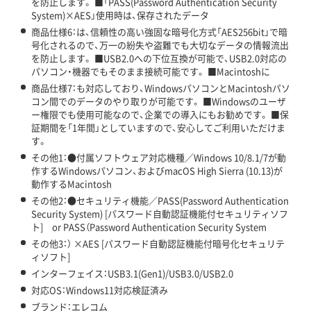
を防止します。 ■「PASS(Password Authentication Security
System)×AES」使用時は、保存されたデータ
商品仕様6：は、信頼性の高い強固な暗号化方式「AES256bit」で暗
号化されるので、万一の紛失や盗難でも大切なデータの情報流出
を防止します。 ■USB2.0への下位互換が可能で、USB2.0対応の
パソコン・機器でもそのまま接続可能です。 ■Macintoshに
商品仕様7：も対応しており、WindowsパソコンとMacintoshパソ
コン間でのデータのやり取りが可能です。 ■Windowsのユーザ
ー権限でも使用可能なので、企業での導入にもお勧めです。 ■保
証期間を「1年間」としていますので、安心してご利用いただけま
す。
その他1：●付属ソフトウェア対応機種／Windows 10/8.1/7が動
作するWindowsパソコン、およびmacOS High Sierra (10.13)が
動作するMacintosh
その他2：●セキュリティ機能／PASS(Password Authentication
Security System) [パスワード自動認証機能付セキュリティソフ
ト] or PASS（Password Authentication Security System
その他3：） ×AES [パスワード自動認証機能付暗号化セキュリテ
ィソフト]
インターフェイス：USB3.1(Gen1)/USB3.0/USB2.0
対応OS：Windows11対応検証済み
ブランド：エレコム