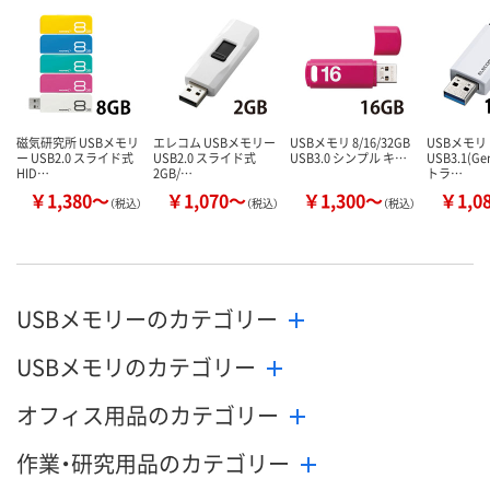
した
ません
ません
磁気研究所 USBメモリ
エレコム USBメモリー
USBメモリ 8/16/32GB
USBメモリ
ー USB2.0 スライド式
USB2.0 スライド式
USB3.0 シンプル キ…
USB3.1(G
HID…
2GB/…
トラ…
￥1,380～
￥1,070～
￥1,300～
￥1,0
（税込）
（税込）
（税込）
USBメモリーのカテゴリー
USBメモリのカテゴリー
オフィス用品のカテゴリー
作業・研究用品のカテゴリー