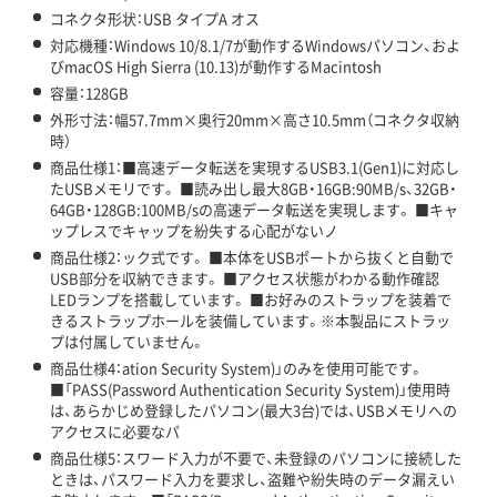
コネクタ形状：USB タイプA オス
対応機種：Windows 10/8.1/7が動作するWindowsパソコン、およ
びmacOS High Sierra (10.13)が動作するMacintosh
容量：128GB
外形寸法：幅57.7mm×奥行20mm×高さ10.5mm（コネクタ収納
時）
商品仕様1：■高速データ転送を実現するUSB3.1(Gen1)に対応し
たUSBメモリです。 ■読み出し最大8GB・16GB:90MB/s、32GB・
64GB・128GB:100MB/sの高速データ転送を実現します。 ■キャ
ップレスでキャップを紛失する心配がないノ
商品仕様2：ック式です。 ■本体をUSBポートから抜くと自動で
USB部分を収納できます。 ■アクセス状態がわかる動作確認
LEDランプを搭載しています。 ■お好みのストラップを装着で
きるストラップホールを装備しています。※本製品にストラッ
プは付属していません。
商品仕様4：ation Security System)」のみを使用可能です。
■「PASS(Password Authentication Security System)」使用時
は、あらかじめ登録したパソコン(最大3台)では、USBメモリへの
アクセスに必要なパ
商品仕様5：スワード入力が不要で、未登録のパソコンに接続した
ときは、パスワード入力を要求し、盗難や紛失時のデータ漏えい