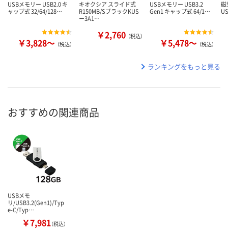
USBメモリー USB2.0 キ
キオクシア スライド式
USBメモリー USB3.2
磁
ャップ式 32/64/128…
R150MB/SブラックKUS
Gen1 キャップ式 64/1…
U
ー3A1…
￥2,760
（税込）
￥3,828～
￥5,478～
（税込）
（税込）
ランキングをもっと見る
おすすめの関連商品
USBメモ
リ/USB3.2(Gen1)/Typ
e-C/Typ…
￥7,981
（税込）