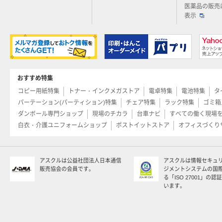
医薬品の販売
表示
おすすめ特集
コピー用紙特集
トナー・インクメガストア
電卓特集
電池特集
タ
パーテーション(パーティション)特集
チェア特集
ラック特集
ゴミ箱
ダンボール専門ショップ
現場のチカラ
台車ナビ
すべての働く現場
白衣・介護ユニフォームショップ
ポストイットストア
オフィスづくり
アスクルは公益社団法人日本通信
アスクルは情報セキュ
販売協会の会員です。
ジメントシステムの国
る「ISO 27001」の
います。