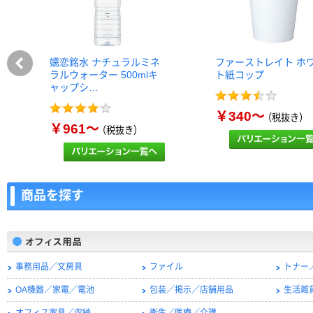
嬬恋銘水 ナチュラルミネ
ファーストレイト ホ
ラルウォーター 500mlキ
ト紙コップ
ャップシ…
￥340～
（税抜き）
￥961～
（税抜き）
商品を探す
事務用品／文房具
ファイル
トナー
OA機器／家電／電池
包装／掲示／店舗用品
生活雑