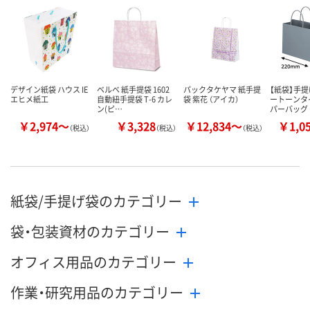
数量
お取り扱い終了しま
メーカー都合
した
販売停止中で
カゴへ
デザイン紙袋 ハウス IE
ベルベ 紙手提袋 1602
パックタケヤマ 紙手提
【紙袋】手提
エヒメ紙工
自動紐手提袋 T-6 カレ
袋 紫花 （アイカ）
ートーンタ
ン(ピ…
パーバッグ
￥2,974～
￥3,328
￥12,834～
￥1,0
（税込）
（税込）
（税込）
紙袋/手提げ袋のカテゴリー
袋・包装資材のカテゴリー
オフィス用品のカテゴリー
作業・研究用品のカテゴリー