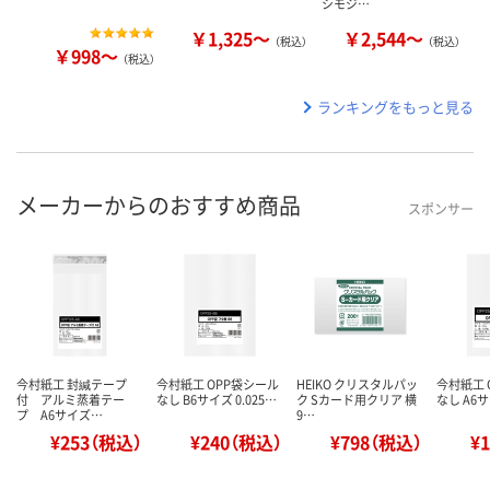
シモジ…
￥1,325～
￥2,544～
（税込）
（税込）
￥998～
（税込）
ランキングをもっと見る
メーカーからのおすすめ商品
スポンサー
今村紙工 封緘テープ
今村紙工 OPP袋シール
HEIKO クリスタルパッ
今村紙工 
付 アルミ蒸着テー
なし B6サイズ 0.025…
ク Sカード用クリア 横
なし A6サ
プ A6サイズ…
9…
¥253（税込）
¥240（税込）
¥798（税込）
¥