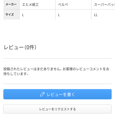
エヒメ紙工
ベルベ
スーパーバッ
メーカー
L
L
LL
サイズ
カラーグ
ピンク系
ブラウン系
ブラウン系
ループ
100
マチ幅
レビュー（0件）
約88g
60g
重量
投稿されたレビューはまだありません。お客様のレビューコメントをお
待ちしています。
レビューを書く
レビューをリクエストする