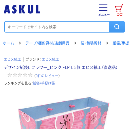
カゴ
メニュー
ホーム
テープ/梱包資材/店舗用品
袋・包装資材
紙袋/手
エヒメ紙工
ブランド：
エヒメ紙工
デザイン紙袋L フラワー_ピンク FLP-L 5個 エヒメ紙工（直送品）
（
0
件のレビュー
）
ランキングを見る：
紙袋/手提げ袋