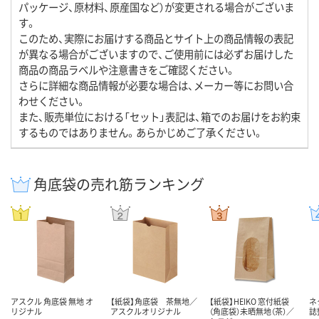
パッケージ、原材料、原産国など）が変更される場合がございま
す。
このため、実際にお届けする商品とサイト上の商品情報の表記
が異なる場合がございますので、ご使用前には必ずお届けした
商品の商品ラベルや注意書きをご確認ください。
さらに詳細な商品情報が必要な場合は、メーカー等にお問い合
わせください。
また、販売単位における「セット」表記は、箱でのお届けをお約束
するものではありません。あらかじめご了承ください。
角底袋の売れ筋ランキング
アスクル 角底袋 無地 オ
【紙袋】角底袋 茶無地／
【紙袋】HEIKO 窓付紙袋
ネ
リジナル
アスクルオリジナル
（角底袋）未晒無地（茶）／
誌