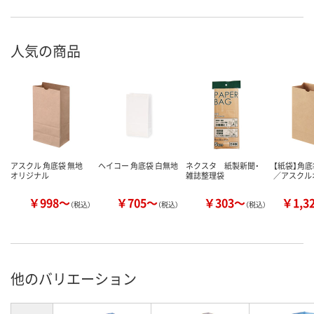
人気の商品
アスクル 角底袋 無地
ヘイコー 角底袋 白無地
ネクスタ 紙製新聞・
【紙袋】角
オリジナル
雑誌整理袋
／アスクル
￥998～
￥705～
￥303～
￥1,3
（税込）
（税込）
（税込）
他のバリエーション