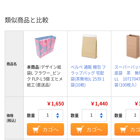
類似商品と比較
商品名
本商品：
デザイン紙
ベルベ 通販 梱包 フ
スーパーバッ
袋L フラワー_ピン
ラップバッグ 宅配
底袋 茶 
ク FLP-L 5個 エヒメ
袋(茶無地)L 2539 1
LL 1071704
紙工（直送品）
袋(10枚)
袋（100枚入）
￥1,650
￥1,440
￥3
数量
数量
数量
価格
(税込)
カゴへ
カゴへ
カ