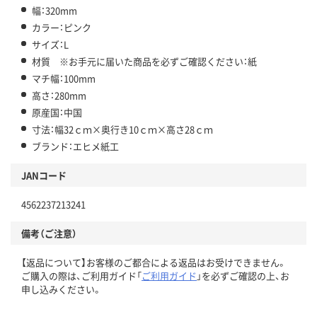
幅：320mm
カラー：ピンク
サイズ：L
材質 ※お手元に届いた商品を必ずご確認ください：紙
マチ幅：100mm
高さ：280mm
原産国：中国
寸法：幅32ｃｍ×奥行き10ｃｍ×高さ28ｃｍ
ブランド：エヒメ紙工
JANコード
4562237213241
備考（ご注意）
【返品について】お客様のご都合による返品はお受けできません。
ご購入の際は、ご利用ガイド「
ご利用ガイド
」を必ずご確認の上、お
申し込みください。