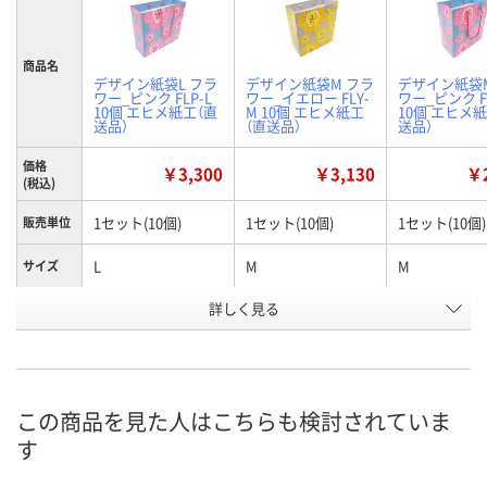
商品名
デザイン紙袋L フラ
デザイン紙袋M フラ
デザイン紙袋
ワー_ピンク FLP-L
ワー_イエロー FLY-
ワー_ピンク F
10個 エヒメ紙工（直
M 10個 エヒメ紙工
10個 エヒメ
送品）
（直送品）
送品）
価格
￥3,300
￥3,130
￥2
(税込)
1セット(10個)
1セット(10個)
1セット(10個)
販売単位
L
M
M
サイズ
詳しく見る
ピンク
イエロー
ピンク
カラー
お申込番
X611836
W560967
W576052
号
直送品
直送品
直送品
在庫
この商品を見た人はこちらも検討されていま
す
8月25日（火）まで
お届け日