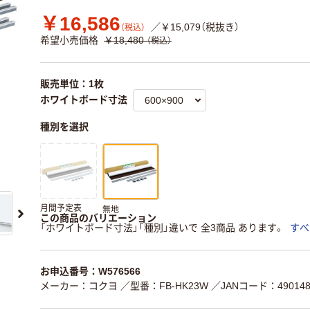
￥16,586
／￥15,079（税抜き）
（税込）
希望小売価格
￥18,480
（税込）
販売単位：1枚
ホワイトボード寸法
種別を選択
月間予定表
無地
この商品のバリエーション
「ホワイトボード寸法」「種別」違いで 全3商品 あります。
すべ
お申込番号：W576566
メーカー：コクヨ
／型番：FB-HK23W
／JANコード：4901480