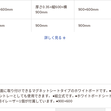
厚さ0.35×縦600×横
×600mm
900×600mm
900mm
mm
900mm
900mm
詳しく見る
ネットシートタ
マグネットシートタ
吸着シートタイプ
イプ
55
ル面に取り付けできるマグネットシートタイプのホワイトボードです。
ントレーとしても使用できます。 ●組立式です。●ホワイトボードシート
イレーザー1個が付属しています。●900×600