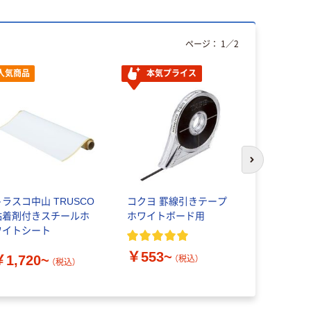
ページ：
1
／
2
人気商品
本気プライス
本気プ
次のスライド
トラスコ中山 TRUSCO
コクヨ 罫線引きテープ
セーラー万
粘着剤付きスチールホ
ホワイトボード用
でもシート
ワイトシート
￥553~
￥2,891
￥1,720~
（税込）
（税込）