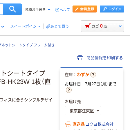
ヘルプ
各種お手続き
0
スイートポイント
あとで買う
カゴ
点
マグネットシートタイプ フレーム付き
商品情報を印刷する
ットシートタイプ
在庫：
わずか
B-HK23W 1枚（直
お届け日：7月27日（月）まで
フィスに合うシンプルデザイ
お届け先：
直送品
コクヨ株式会社