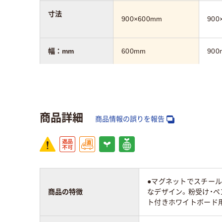
寸法
900×600mm
900
幅：mm
600mm
900
シートタイプ
マグネットシートタ
マグ
イプ
イプ
商品詳細
アスクル商品環境
商品情報の誤りを報告
55
スコア
●マグネットでスチー
商品の特徴
なデザイン。粉受け・ペ
ト付きホワイトボード用