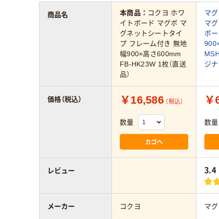
本商品：
コクヨ ホワ
マグ
商品名
イトボード マグボ マ
マグ
グネットシートタイ
ボー
プ フレーム付き 無地
90
幅900×高さ600mm
MSH
FB-HK23W 1枚（直送
ジナ
品）
￥16,586
￥6
価格（税込）
（税込）
数量
数量
カゴへ
3.4
レビュー
メーカー
コクヨ
マグ