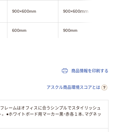
900×600mm
900×600ｍｍ
900×60
600mm
900mm
900mm
マグネットシートタ
マグネッ
吸着シートタイプ
イプ
イプ
商品情報を印刷する
アスクル商品環境スコアとは
●フレームはオフィスに合うシンプルでスタイリッシュ
。 ●ホワイトボード用マーカー黒・赤各１本、マグネッ