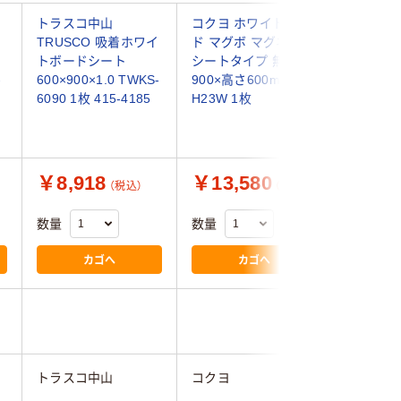
トラスコ中山
コクヨ ホワイトボー
コクヨ 
TRUSCO 吸着ホワイ
ド マグボ マグネット
ド マグボ
トボードシート
シートタイプ 無地 幅
量マグネ
-
600×900×1.0 TWKS-
900×高さ600mm FB-
タイプ 無
6090 1枚 415-4185
H23W 1枚
高さ600m
HSM23
品）
￥8,918
￥13,580
￥7,4
（税込）
（税込）
数量
数量
数量
カゴへ
カゴへ
1.0
トラスコ中山
コクヨ
コクヨ