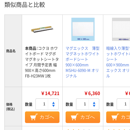
類似商品と比較
本商品：
コクヨ ホワ
マグエックス 薄型
暗線入り薄型
商品名
イトボード マグボ
マグネットホワイト
ットホワイト
マグネットシートタ
ボードシート
シート
イプ 月間予定表 幅
900×600mm
600×900m
900×高さ600mm
MSHU-6090-M オリ
エックス オ
FB-H23MW 1枚
ジナル
ル
￥14,721
￥6,360
￥6
数量
数量
数量
価格
(税込)
カゴへ
カゴへ
カ