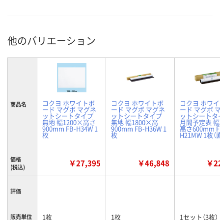
他のバリエーション
コクヨ ホワイトボ
コクヨ ホワイトボ
コクヨ ホワ
商品名
ード マグボ マグネ
ード マグボ マグネ
ード マグボ 
ットシートタイプ
ットシートタイプ
ットシートタ
無地 幅1200×高さ
無地 幅1800×高
月間予定表 幅
900mm FB-H34W 1
900mm FB-H36W 1
高さ600mm F
枚
枚
H21MW 1枚
価格
￥27,395
￥46,848
￥22
(税込)
評価
1枚
1枚
1セット（3枚）
販売単位