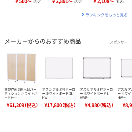
￥500～
￥2,891～
￥2,108～
（税込）
（税込）
（税込）
ランキングをもっと見る
メーカーからのおすすめ商品
スポンサー
林製作所 3連 木目パー
アスカ アルミ枠ホーロ
アスカ アルミ枠ホーロ
アスカ 
ティション ホワイトボ
ー ホワイトボード 3L
ー ホワイトボード L
ー ホワイ
ード仕…
HW…
HWB…
HW…
¥61,209（税込）
¥17,800（税込）
¥4,980（税込）
¥8,