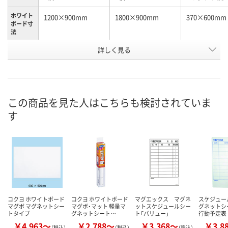
ホワイト
1200×900mm
1800×900mm
370×600mm
ボード寸
法
詳しく見る
無地
無地
月間予定表
種別
お申込番
AX92924
J007882
A527800
号
4点
1点
わずか
在庫
この商品を見た人はこちらも検討されていま
す
8月11日（火）
8月11日（火）
8月20日（木）
お届け日
数量
数量
数量
カゴへ
カゴへ
カ
コクヨ ホワイトボード
コクヨ ホワイトボード
マグエックス マグネ
スケジュー
マグボ マグネットシー
マグボ・マット 軽量マ
ットスケジュールシー
グネットシ
トタイプ
グネットシート…
ト「バリュー」
行動予定表
￥4,963～
￥2,788～
￥3,368～
￥3,8
（税込）
（税込）
（税込）