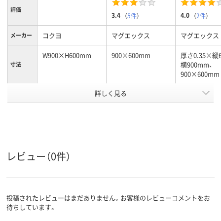
評価
3.4
4.0
（
5件
）
（
2件
）
コクヨ
マグエックス
マグエックス
メーカー
W900×H600mm
900×600mm
厚さ0.35×縦
横900mm、
寸法
900×600mm
詳しく見る
0.8mm
0.5mm
0.35mm
厚さ
マグネットシートタ
マグネットシートタ
マグネットシ
シートタ
イプ
イプ
イプ
イプ
アスクル
商品環境
55
55
レビュー（0件）
スコア
投稿されたレビューはまだありません。お客様のレビューコメントをお
待ちしています。