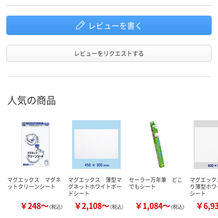
レビューを書く
レビューをリクエストする
人気の商品
マグエックス マグネ
マグエックス 薄型マ
セーラー万年筆 どこ
マグエック
ットクリーンシート
グネットホワイトボー
でもシート
り薄型ホワ
ドシート
シート
￥248～
￥2,108～
￥1,084～
￥6,9
（税込）
（税込）
（税込）