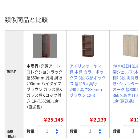
類似商品と比較
本商品：
充英アート
アイリスオーヤマ
YAMAZEN（山
コレクションラック
棚 本棚 カラーボッ
製シェルフ（本
商品名
幅550mm 汎用 奥行
クス 3段 収納ボック
棚） 3段 両開
290mm ハイタイプ
ス 幅415×奥行
き・シリンダー
ブラウン ガラス扉&
290×高さ880mm
オーク 幅80
ガラス棚&ロック付
ブラウン CX-3
360×高さ11
き CR-T5529B 1台
1台（直送品）
（直送品）
￥25,145
￥2,230
￥11
数量
数量
数量
価格
(税込)