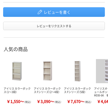
レビューを書く
レビューをリクエストする
人気の商品
アイリス カラーボック
アイリス カラーボック
アイリス カラーボック
アイリスオ
ス（1～3段）
ス Fシリーズ（2～4段）
ス Fシリーズ（5段）
ュールボッ
MDB-6K 
￥1,550～
￥3,090～
￥7,670～
￥4,6
（税込）
（税込）
（税込）