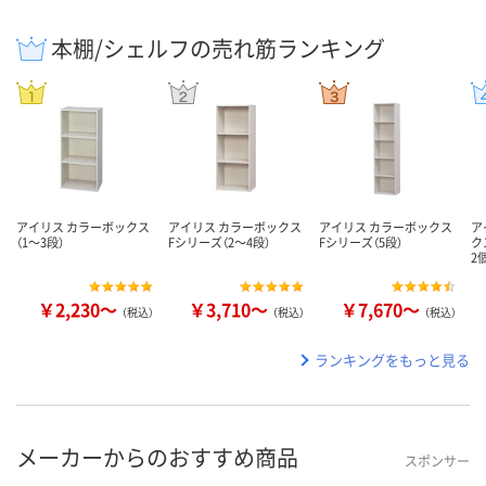
本棚/シェルフの売れ筋ランキング
アイリス カラーボックス
アイリス カラーボックス
アイリス カラーボックス
ア
（1～3段）
Fシリーズ（2～4段）
Fシリーズ（5段）
ク
2
￥2,230～
￥3,710～
￥7,670～
（税込）
（税込）
（税込）
ランキングをもっと見る
メーカーからのおすすめ商品
スポンサー