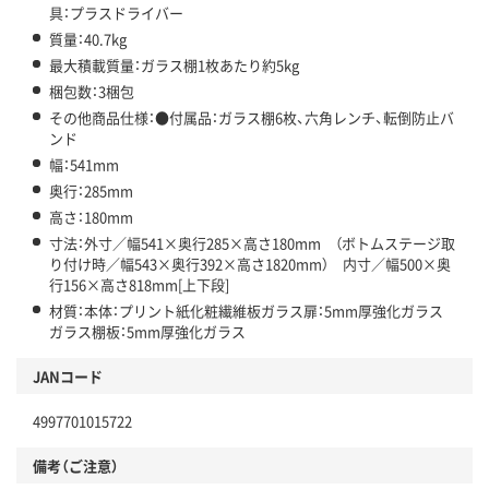
具：プラスドライバー
質量：40.7kg
最大積載質量：ガラス棚1枚あたり約5kg
梱包数：3梱包
その他商品仕様：●付属品：ガラス棚6枚、六角レンチ、転倒防止バ
ンド
幅：541mm
奥行：285mm
高さ：180mm
寸法：外寸／幅541×奥行285×高さ180mm （ボトムステージ取
り付け時／幅543×奥行392×高さ1820mm） 内寸／幅500×奥
行156×高さ818mm[上下段]
材質：本体：プリント紙化粧繊維板ガラス扉：5mm厚強化ガラス
ガラス棚板：5mm厚強化ガラス
JANコード
4997701015722
備考（ご注意）