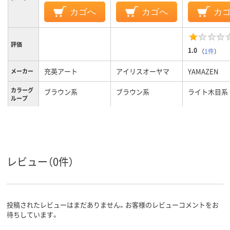
カゴへ
カゴへ
カ
評価
1.0
（
1件
）
充英アート
アイリスオーヤマ
YAMAZEN
メーカー
カラーグ
ブラウン系
ブラウン系
ライト木目系
ループ
40.7kg
9.2kg
約29kg
質量
レビュー（0件）
投稿されたレビューはまだありません。お客様のレビューコメントをお
待ちしています。