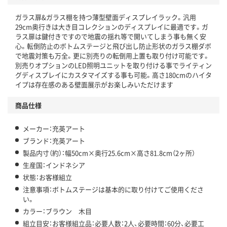
ガラス扉&ガラス棚を持つ薄型壁面ディスプレイラック。汎用
29cm奥行きは大き目コレクションのディスプレイに最適です。ガ
ラス扉は鍵付きですので地震の揺れ等で開いてしまう事も無く安
心。転倒防止のボトムステージと飛び出し防止形状のガラス棚ダボ
で地震対策も万全。更に別売りの転倒用上置も取り付け可能です。
別売りオプションのLED照明ユニットを取り付ける事でライティン
グディスプレイにカスタマイズする事も可能。高さ180cmのハイタ
イプは存在感のある壁面展示がお楽しみいただけます
商品仕様
メーカー：充英アート
ブランド：充英アート
製品内寸（約）：幅50cm×奥行25.6cm×高さ81.8cm（2ヶ所）
生産国：インドネシア
状態：お客様組立
注意事項：ボトムステージは基本的に取り付けてご使用くださ
い。
カラー：ブラウン 木目
組立目安：お客様組立品：必要人数：2人、必要時間：60分、必要工