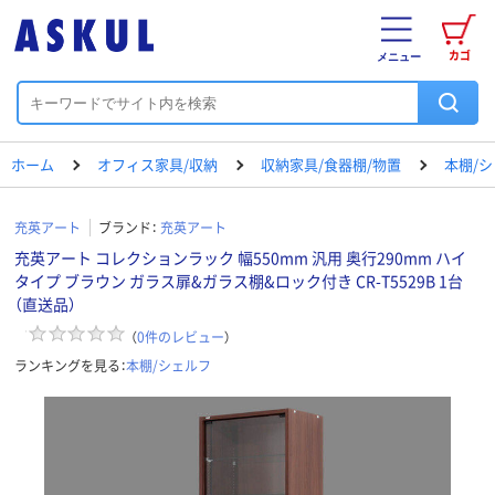
カゴ
メニュー
ホーム
オフィス家具/収納
収納家具/食器棚/物置
本棚/
充英アート
ブランド：
充英アート
充英アート コレクションラック 幅550mm 汎用 奥行290mm ハイ
タイプ ブラウン ガラス扉&ガラス棚&ロック付き CR-T5529B 1台
（直送品）
（
0
件のレビュー
）
ランキングを見る：
本棚/シェルフ