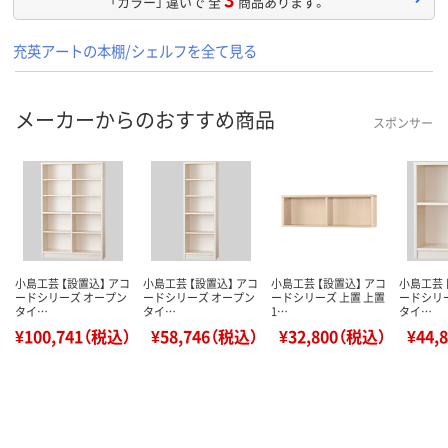
「カラー」 違いで 全
商品あります。
充英アートの本棚/シェルフを全て見る
メーカーからのおすすめ商品
スポンサー
小島工芸 【設置込】 アコ
小島工芸 【設置込】 アコ
小島工芸 【設置込】 アコ
小島工芸 
ードシリーズ オープン
ードシリーズ オープン
ードシリーズ 上置 上置
ードシリ
タイ…
タイ…
1…
タイ…
¥100,741（税込）
¥58,746（税込）
¥32,800（税込）
¥44,