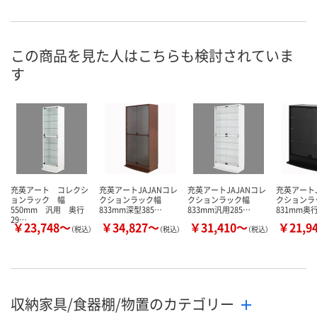
この商品を見た人はこちらも検討されていま
す
充英アート コレクシ
充英アートJAJANコレ
充英アートJAJANコレ
充英アートJ
ョンラック 幅
クションラック幅
クションラック幅
クションラ
550mm 汎用 奥行
833mm深型385…
833mm汎用285…
831mm奥行
29…
￥23,748～
￥34,827～
￥31,410～
￥21,9
（税込）
（税込）
（税込）
収納家具/食器棚/物置のカテゴリー