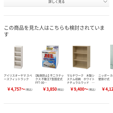
詳しく見る
ウォールナット
オフホワイト
ウォールナッ
カラー
お申込番
N222670
N221142
N222696
号
直送品
直送品
直送品
在庫
この商品を見た人はこちらも検討されていま
す
8月31日（月）まで
お届け日
数量
お取り扱い終了しま
メーカー都合
した
販売停止中で
カゴへ
アイリスオーヤマ スペ
【転倒防止】 不二ラテッ
マルチワーク 木製シ
ニッポー 
ースフィットラック
クス 不動王T型固定式
ステム収納 ホワイト
壁掛け式
FFT-00…
ナチュラルウッド …
￥4,757～
￥3,850
￥9,400～
￥4,1
（税込）
（税込）
（税込）