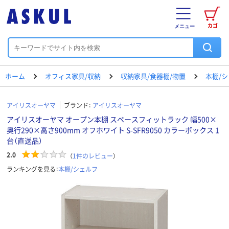
カゴ
メニュー
ホーム
オフィス家具/収納
収納家具/食器棚/物置
本棚/
アイリスオーヤマ
ブランド：
アイリスオーヤマ
アイリスオーヤマ オープン本棚 スペースフィットラック 幅500×
奥行290×高さ900mm オフホワイト S-SFR9050 カラーボックス 1
台（直送品）
2.0
（
1
件のレビュー
）
ランキングを見る：
本棚/シェルフ