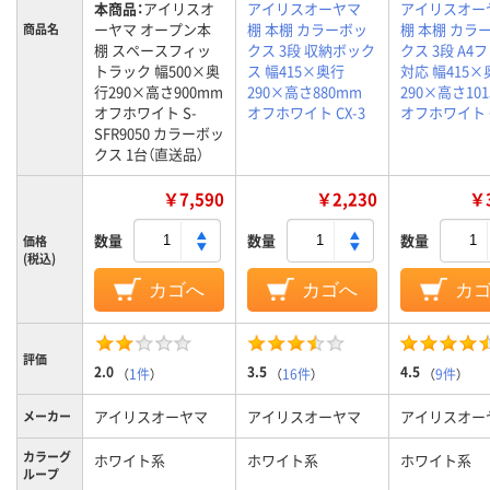
本商品：
アイリスオ
アイリスオーヤマ
アイリスオー
ーヤマ オープン本
棚 本棚 カラーボッ
棚 本棚 カラ
商品名
棚 スペースフィッ
クス 3段 収納ボック
クス 3段 A4
トラック 幅500×奥
ス 幅415×奥行
対応 幅415×
行290×高さ900mm
290×高さ880mm
290×高さ10
オフホワイト S-
オフホワイト CX-3
オフホワイト C
SFR9050 カラーボッ
クス 1台（直送品）
￥7,590
￥2,230
￥3
数量
数量
数量
価格
(税込)
カゴへ
カゴへ
カ
評価
2.0
3.5
4.5
（
1件
）
（
16件
）
（
9件
）
アイリスオーヤマ
アイリスオーヤマ
アイリスオー
メーカー
カラーグ
ホワイト系
ホワイト系
ホワイト系
ループ