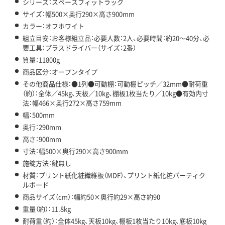
シリーズ：スペースフィットラック
サイズ：幅500×奥行290×高さ900mm
カラー：オフホワイト
組立目安：お客様組立品：必要人数：2人、必要時間：約20～40分、必
要工具：プラスドライバー（サイズ：2番）
質量：11800g
商品区分：オープンタイプ
その他商品仕様：●1列●可動棚：可動棚ピッチ／32mm●耐荷重
（約）：全体／45kg、天板／10kg、棚板1枚当たり／10kg●有効内寸
法：幅466×奥行272×高さ759mm
幅：500mm
奥行：290mm
高さ：900mm
寸法：幅500×奥行290×高さ900mm
施錠方法：鍵無し
材質：プリント紙化粧繊維板（MDF）、プリント紙化粧パーティク
ルボード
商品サイズ（cm）：幅約50×奥行約29×高さ約90
重量（約）：11.8kg
耐荷重（約）：全体45kg、天板10kg、棚板1枚当たり10kg、底板10kg