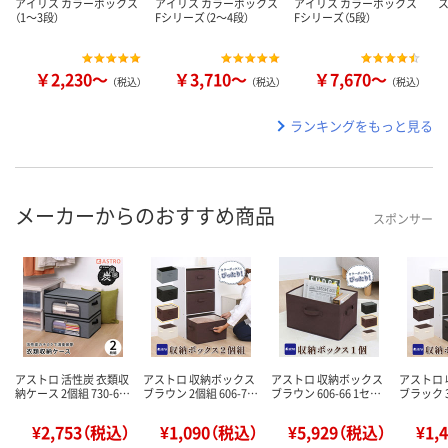
アイリス カラーボックス
アイリス カラーボックス
アイリス カラーボックス
（1～3段）
Fシリーズ（2～4段）
Fシリーズ（5段）
￥2,230～
￥3,710～
￥7,670～
（税込）
（税込）
（税込）
ランキングをもっと見る
メーカーからのおすすめ商品
スポンサー
アストロ 活性炭 衣類収
アストロ 収納ボックス
アストロ 収納ボックス
アストロ
納ケース 2個組 730-6…
ブラウン 2個組 606-7…
ブラウン 606-66 1セ…
ブラック 3
¥2,753（税込）
¥1,090（税込）
¥5,929（税込）
¥1,