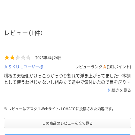
11800g
約9kg
約10kg
質量
レビュー（1件）
2026年4月24日
ＡＳＫＵＬユーザー様
レビューランク
A
(101ポイント)
横板の天板側がけっこうがっつり割れて浮き上がってました…本棚
として使うわけじゃないし組み立て途中で気付いたので目を瞑りま
したが正直次はないなって思います。
続きを見る
※
レビューはアスクルWebサイト、LOHACOに投稿された内容です。
この商品のレビューを全て見る