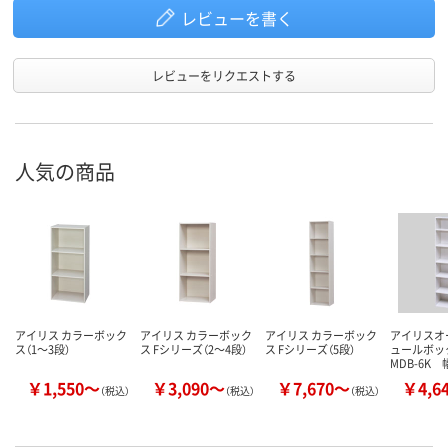
レビューを書く
レビューをリクエストする
人気の商品
アイリス カラーボック
アイリス カラーボック
アイリス カラーボック
アイリスオ
ス（1～3段）
ス Fシリーズ（2～4段）
ス Fシリーズ（5段）
ュールボッ
MDB-6K 
￥1,550～
￥3,090～
￥7,670～
￥4,6
（税込）
（税込）
（税込）