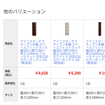
他のバリエーション
アイリスオーヤマ
アイリスオーヤマ
アイリスオー
商品名
オープン本棚 スペ
オープン本棚 スペ
オープン本棚
ースフィットラック
ースフィットラック
ースフィット
幅300×奥行290×
幅300×奥行290×
幅300×奥行2
高さ1200mm ウォ
高さ1200mm オフ
高さ1800mm
ールナット SFR1230
ホワイト S-SFR1230
ールナット SF
カラーボックス 1台
カラーボックス 1台
カラーボックス
（直送品）
（直送品）
（直送品）
価格
￥8,826
￥6,300
￥14
(税込)
1台
1台
1台
販売単位
幅300×奥行290×
幅300×奥行290×
幅300×奥行2
サイズ
高さ1200mm
高さ1200mm
高さ1800mm