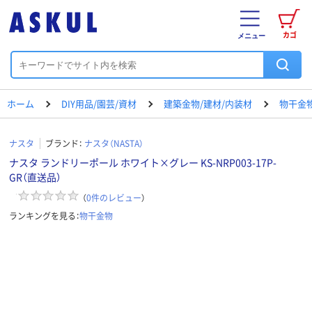
カゴ
メニュー
ホーム
DIY用品/園芸/資材
建築金物/建材/内装材
物干金
ナスタ
ブランド：
ナスタ（NASTA）
ナスタ ランドリーポール ホワイト×グレー KS-NRP003-17P-
GR（直送品）
（
0
件のレビュー
）
ランキングを見る：
物干金物