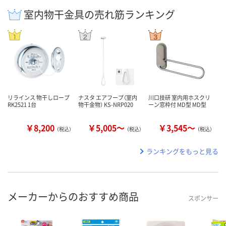
室内物干金具の売れ筋ランキング
リラインス 物干しロープ
ナスタ エアフープ（室内
川口技研 室内用ホスクリ
RK2521 1台
物干金物） KS-NRP020
ーン窓枠付 MD型 MD型
￥8,200
￥5,005～
￥3,545～
（税込）
（税込）
（税込）
ランキングをもっと見る
メーカーからのおすすめ商品
スポンサー