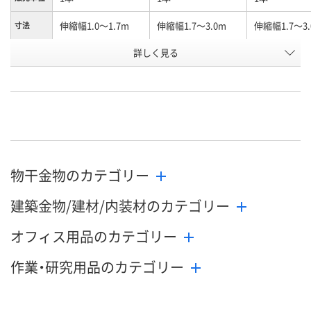
伸縮幅1.0～1.7m
伸縮幅1.7～3.0m
伸縮幅1.7～3.
寸法
詳しく見る
ホワイト×レッド
ホワイト×グレー
ホワイト×レ
カラー
お申込番
W578312
W578313
W578314
号
直送品
直送品
直送品
在庫
8月25日（火）まで
8月26日（水）まで
8月26日（水）
お届け日
物干金物のカテゴリー
数量
数量
数量
建築金物/建材/内装材のカテゴリー
カゴへ
カゴへ
カ
オフィス用品のカテゴリー
作業・研究用品のカテゴリー