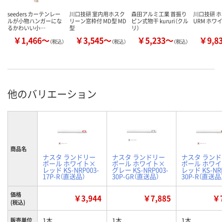
seeders カーテンレー
川口技研 室内用ホスク
森田アルミ工業 首振り
川口技研 
ルが小物ハンガーにな
リーン窓枠付 MD型 MD
ピン式物干 kururi（クル
URM ホワ
るかわいい小…
型
リ）
￥1,466～
￥3,545～
￥5,233～
￥9,8
（税込）
（税込）
（税込）
他のバリエーション
商品名
ナスタ ランドリー
ナスタ ランドリー
ナスタ ラン
ポール ホワイト×
ポール ホワイト×
ポール ホワ
レッド KS-NRP003-
グレー KS-NRP003-
レッド KS-NRP
17P-R（直送品）
30P-GR（直送品）
30P-R（直送品
価格
￥3,944
￥7,885
￥7
(税込)
1本
1本
1本
販売単位