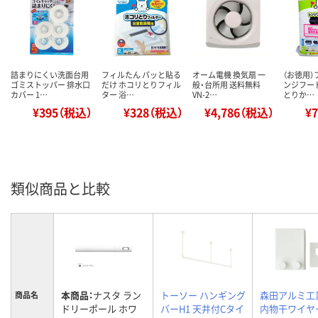
詰まりにくい洗面台用
フィルたん パッと貼る
オーム電機 換気扇 一
（お徳用）
ゴミストッパー 排水口
だけ ホコリとりフィル
般・台所用 送料無料
ンジフー
カバー 1…
ター 浴…
VN-2…
とりか…
¥395（税込）
¥328（税込）
¥4,786（税込）
¥
類似商品と比較
本商品：
ナスタ ラン
トーソー ハンギング
森田アルミ工
商品名
ドリーポール ホワ
バーH1 天井付Cタイ
内物干ワイヤー