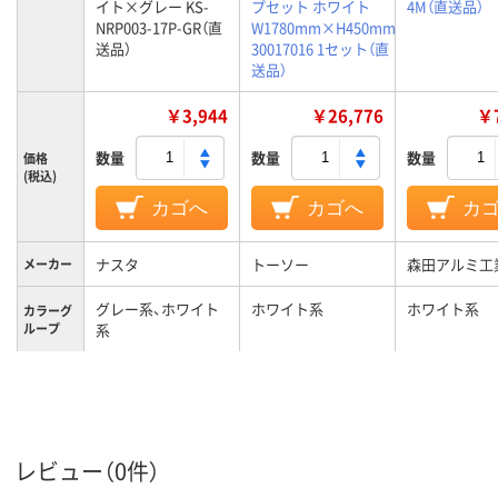
イト×グレー KS-
プセット ホワイト
4M（直送品）
NRP003-17P-GR（直
W1780mm×H450mm
送品）
30017016 1セット（直
送品）
￥3,944
￥26,776
￥7
数量
数量
数量
価格
(税込)
カゴへ
カゴへ
カ
ナスタ
トーソー
森田アルミ工
メーカー
グレー系、ホワイト
ホワイト系
ホワイト系
カラーグ
ループ
系
レビュー（0件）