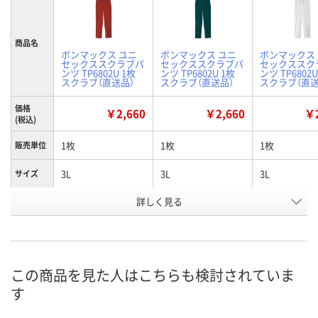
商品名
ボンマックス ユニ
ボンマックス ユニ
ボンマックス
セックススクラブパ
セックススクラブパ
セックススク
ンツ TP6802U 1枚
ンツ TP6802U 1枚
ンツ TP6802
スクラブ（直送品）
スクラブ（直送品）
スクラブ（直送
価格
￥2,660
￥2,660
￥2
(税込)
1枚
1枚
1枚
販売単位
3L
3L
3L
サイズ
詳しく見る
オレンジ
グリーン
グレー
カラー
お申込番
W587934
W587913
W587899
号
直送品
直送品
直送品
在庫
この商品を見た人はこちらも検討されていま
す
8月24日（月）まで
8月24日（月）まで
8月24日（月）
お届け日