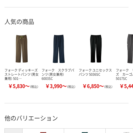
人気の商品
フォーク ディッキーズ
フォーク スクラブパ
フォーク ユニセックス
フォーク 
ストレートパンツ（男女
ンツ（男女兼用）
パンツ 5036SC
ズ カー
兼用） 501…
6003SC
5017SC
￥5,830～
￥3,990～
￥6,850～
￥5,4
（税込）
（税込）
（税込）
他のバリエーション