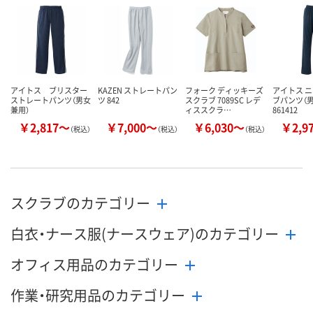
数量
数量
数量
カゴへ
カゴへ
カ
アイトス ブリスター
KAZEN ストレートパン
フォーク ディッキーズ
アイトス 
ストレートパンツ（男女
ツ 842
スクラブ 7089SC レデ
ブパンツ（
兼用）
ィススクラ…
861412
￥2,817～
￥7,000～
￥6,030～
￥2,9
（税込）
（税込）
（税込）
スクラブのカテゴリー
白衣・ナース服(ナースウェア)のカテゴリー
オフィス用品のカテゴリー
作業・研究用品のカテゴリー