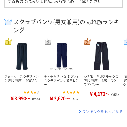
するものではありません。あらかじめご了承ください。
スクラブパンツ(男女兼用)の売れ筋ランキ
ング
フォーク スクラブパン
チトセ MIZUNO（ミズノ）
KAZEN 手術スラックス
【
ツ（男女兼用） 6003SC
スクラブパンツ 兼用 MZ-
（男女兼用） 155 スク
で
…
ラブパン…
ク
￥4,170～
（税込）
￥3,990～
￥3,620～
（税込）
（税込）
ランキングをもっと見る