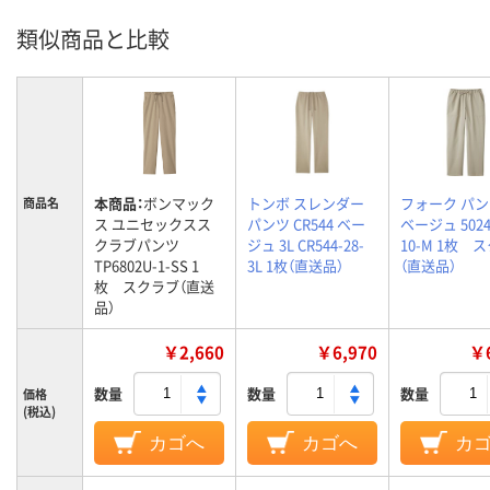
類似商品と比較
本商品：
ボンマック
トンボ スレンダー
フォーク パンツ
商品名
ス ユニセックスス
パンツ CR544 ベー
ベージュ 5024
クラブパンツ
ジュ 3L CR544-28-
10-M 1枚 
TP6802U-1-SS 1
3L 1枚（直送品）
（直送品）
枚 スクラブ（直送
品）
￥2,660
￥6,970
￥6
数量
数量
数量
価格
(税込)
カゴへ
カゴへ
カ