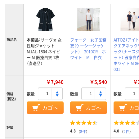
本商品：
サーヴォ 女
フォーク 女子医務
AITOZ（アイト
商品名
性用ジャケット
衣（ケーシージャケ
クエアネック
MJAL-1804 ネイビ
ット） 2010CR ホ
ック（ナース
ー M 医療白衣 1枚
ワイト M 白衣
ット） 医療白
（直送品）
ホワイト M 86
001
￥7,940
￥5,540
￥3
数量
数量
数量
価格
(税込)
カゴへ
カゴへ
カ
評価
4.8
4.0
（
8件
）
（
2件
）