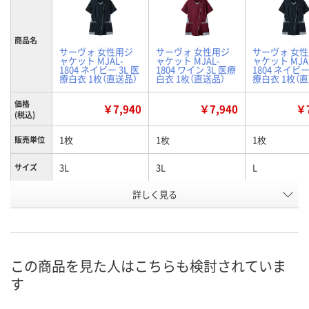
商品名
サーヴォ 女性用ジ
サーヴォ 女性用ジ
サーヴォ 女
ャケット MJAL-
ャケット MJAL-
ャケット MJA
1804 ネイビー 3L 医
1804 ワイン 3L 医療
1804 ネイビー
療白衣 1枚（直送品）
白衣 1枚（直送品）
療白衣 1枚（
価格
￥7,940
￥7,940
￥7
(税込)
1枚
1枚
1枚
販売単位
3L
3L
L
サイズ
詳しく見る
ネイビー
ワイン
ネイビー
カラー
お申込番
W585897
W585902
W585895
号
直送品
直送品
直送品
在庫
この商品を見た人はこちらも検討されていま
す
8月19日（水）まで
8月19日（水）まで
8月19日（水）
お届け日