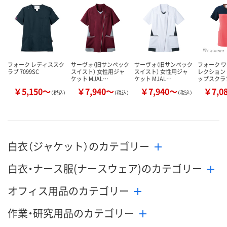
数量
数量
数量
カゴへ
カゴへ
カ
フォーク レディススク
サーヴォ（旧サンペック
サーヴォ（旧サンペック
フォーク ワ
ラブ 7099SC
スイスト） 女性用ジャ
スイスト） 女性用ジャ
レクション
ケット MJAL…
ケット MJAL…
ップスクラ
￥5,150～
￥7,940～
￥7,940～
￥7,0
（税込）
（税込）
（税込）
白衣（ジャケット）のカテゴリー
白衣・ナース服(ナースウェア)のカテゴリー
オフィス用品のカテゴリー
作業・研究用品のカテゴリー