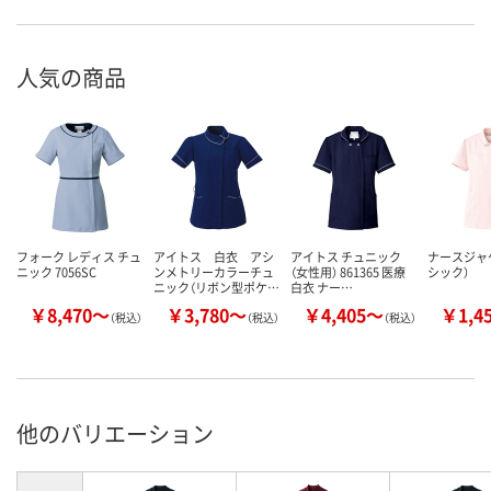
人気の商品
フォーク レディス チュ
アイトス 白衣 アシ
アイトス チュニック
ナースジャ
ニック 7056SC
ンメトリーカラーチュ
（女性用） 861365 医療
シック）
ニック（リボン型ポケ…
白衣 ナー…
￥8,470～
￥3,780～
￥4,405～
￥1,4
（税込）
（税込）
（税込）
他のバリエーション