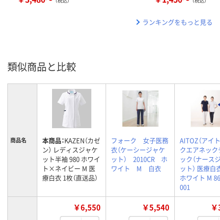
（税込）
（税込）
ランキングをもっと見る
類似商品と比較
本商品：
KAZEN（カゼ
フォーク 女子医務
AITOZ（アイト
商品名
ン） レディスジャケ
衣（ケーシージャケ
クエアネック
ット半袖 980 ホワイ
ット） 2010CR ホ
ック（ナース
ト×ネイビー M 医
ワイト M 白衣
ット） 医療白
療白衣 1枚（直送品）
ホワイト M 86
001
￥6,550
￥5,540
￥3