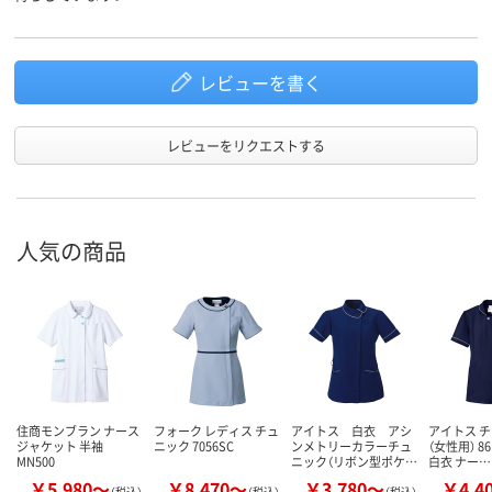
レビューを書く
レビューをリクエストする
人気の商品
住商モンブラン ナース
フォーク レディス チュ
アイトス 白衣 アシ
アイトス 
ジャケット 半袖
ニック 7056SC
ンメトリーカラーチュ
（女性用） 86
MN500
ニック（リボン型ポケ…
白衣 ナー…
￥5,980～
￥8,470～
￥3,780～
￥4,4
（税込）
（税込）
（税込）