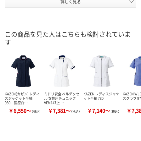
詳しく見る
オレンジ×ネイビー
ネイビー×プラム
ピンク×ネイ
カラー
お申込番
W588267
W588279
W588247
号
あり
あり
在庫
この商品を見た人はこちらも検討されていま
す
8月24日（月）
8月24日（月）
お届け日
数量
数量
在庫切れです
（次回入荷日未定）
カゴへ
カ
KAZEN(カゼン) レディ
ミドリ安全 ベルデクセ
KAZEN レディスジャケ
KAZEN W
スジャケット半袖
ル 女性用チュニック
ット半袖 780
スクラブ 97
980 医療白…
VEM147上 …
￥6,550～
￥7,381～
￥7,140～
￥7,3
（税込）
（税込）
（税込）