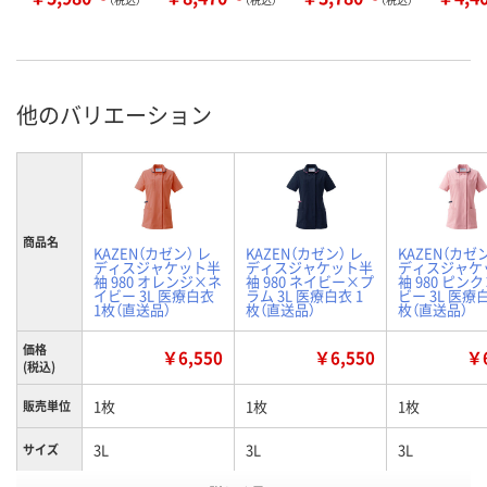
他のバリエーション
商品名
KAZEN（カゼン） レ
KAZEN（カゼン） レ
KAZEN（カゼン
ディスジャケット半
ディスジャケット半
ディスジャケ
袖 980 オレンジ×ネ
袖 980 ネイビー×プ
袖 980 ピン
イビー 3L 医療白衣
ラム 3L 医療白衣 1
ビー 3L 医療白
1枚（直送品）
枚（直送品）
枚（直送品）
価格
￥6,550
￥6,550
￥6
(税込)
1枚
1枚
1枚
販売単位
3L
3L
3L
サイズ