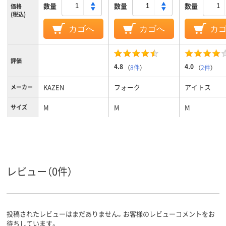
数量
数量
数量
価格
(税込)
カゴへ
カゴへ
カ
評価
4.8
4.0
（
8件
）
（
2件
）
KAZEN
フォーク
アイトス
メーカー
M
M
M
サイズ
ホワイト系;ネイビ
ホワイト系
ホワイト系
カラーグ
ループ
ー系
女性用
女性用
女性用
対象
レビュー（0件）
ポリエステル100%
ストレッチギ
（ポリエステ
素材
100%）
投稿されたレビューはまだありません。お客様のレビューコメントをお
待ちしています。