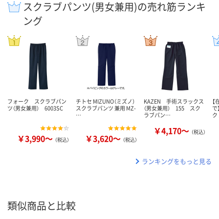
スクラブパンツ(男女兼用)の売れ筋ランキ
ング
フォーク スクラブパン
チトセ MIZUNO（ミズノ）
KAZEN 手術スラックス
【
ツ（男女兼用） 6003SC
スクラブパンツ 兼用 MZ-
（男女兼用） 155 スク
で
…
ラブパン…
ク
￥4,170～
（税込）
￥3,990～
￥3,620～
（税込）
（税込）
ランキングをもっと見る
類似商品と比較