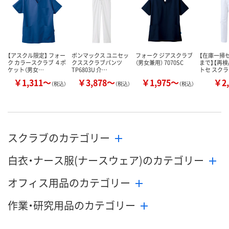
カゴへ
カゴへ
カ
【アスクル限定】 フォー
ボンマックス ユニセッ
フォーク ジアスクラブ
【在庫一掃セ
ク カラースクラブ ４ポ
クススクラブパンツ
（男女兼用） 7070SC
まで】【再検
ケット（男女…
TP6803U 介…
トセ スク
￥1,311～
￥3,878～
￥1,975～
￥2,
（税込）
（税込）
（税込）
スクラブのカテゴリー
白衣・ナース服(ナースウェア)のカテゴリー
オフィス用品のカテゴリー
作業・研究用品のカテゴリー