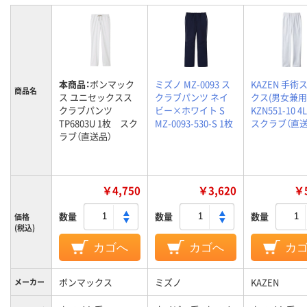
本商品：
ボンマック
ミズノ MZ-0093 ス
KAZEN 手術
商品名
ス ユニセックスス
クラブパンツ ネイ
クス(男女兼用
クラブパンツ
ビー×ホワイト S
KZN551-10 
TP6803U 1枚 スク
MZ-0093-530-S 1枚
スクラブ（直送
ラブ（直送品）
￥4,750
￥3,620
￥5
数量
数量
数量
価格
(税込)
カゴへ
カゴへ
カ
ボンマックス
ミズノ
KAZEN
メーカー