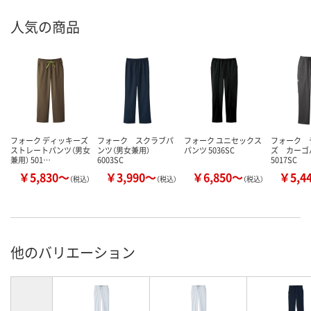
人気の商品
フォーク ディッキーズ
フォーク スクラブパ
フォーク ユニセックス
フォーク 
ストレートパンツ（男女
ンツ（男女兼用）
パンツ 5036SC
ズ カー
兼用） 501…
6003SC
5017SC
￥5,830～
￥3,990～
￥6,850～
￥5,4
（税込）
（税込）
（税込）
他のバリエーション