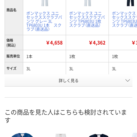
商品名
ボンマックス ユニ
ボンマックス ユニ
ボンマックス
セックススクラブパ
セックススクラブパ
セックススク
ンツ グレー 3L
ンツ TP6803U 1枚
ンツ TP6803
TP6803U 1本 スク
スクラブ（直送品）
スクラブ（直送
ラブ（直送品）
価格
￥4,658
￥4,362
￥3
(税込)
1本
1枚
1枚
販売単位
3L
3L
3L
サイズ
詳しく見る
グレー
グレー
ネイビー
カラー
お申込番
XU86264
W587963
W587953
号
直送品
直送品
直送品
在庫
この商品を見た人はこちらも検討されていま
す
8月24日（月）まで
8月24日（月）まで
8月24日（月）
お届け日
数量
数量
数量