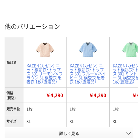
他のバリエーション
商品名
KAZEN（カゼン） ニ
KAZEN（カゼン） ニ
KAZEN（カゼン
ット検診衣・トップ
ット検診衣・トップ
ット検診衣・
ス 301 サーモン×ブ
ス 301 ブルー×ネイ
ス 301 ミン
ラウン 3L 検査衣 患
ビー 3L 検査衣 患者
ー 3L 検査衣
者衣 1枚（直送品）
衣 1枚（直送品）
1枚（直送品）
価格
￥4,290
￥4,290
￥4
(税込)
1枚
1枚
1枚
販売単位
3L
3L
3L
サイズ
詳しく見る
サーモン×ブラウン
ブルー×ネイビー
ミント×グレ
カラー