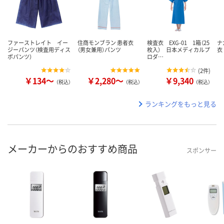
ファーストレイト イー
住商モンブラン 患者衣
検査衣 EXG-01 1箱（25
ナ
ジーパンツ（検査用ディス
（男女兼用）パンツ
枚入） 日本メディカルプ
衣 
ポパンツ）
ロダ…
(
2件
)
￥134～
￥2,280～
￥9,340
（税込）
（税込）
（税込）
ランキングをもっと見る
メーカーからのおすすめ商品
スポンサー