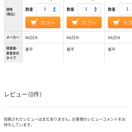
数量
数量
数量
価格
(税込)
カゴへ
カゴへ
カ
KAZEN
KAZEN
KAZEN
メーカー
検査着・
甚平
甚平
甚平
患者衣の
タイプ
検査着・
伸縮性、制電
伸縮性、制電
伸縮性、制電
患者衣の
機能
L
S
S
サイズ
レビュー（0件）
グリーン系、グレー
ネイビー系、ブルー
ブルー系
カラーグ
ループ
系
系
男女兼用
男女兼用
男女兼用
対象
投稿されたレビューはまだありません。お客様のレビューコメントをお
待ちしています。