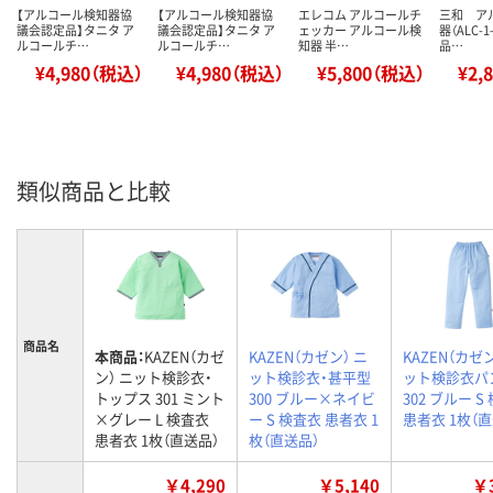
【アルコール検知器協
【アルコール検知器協
エレコム アルコールチ
三和 ア
議会認定品】タニタ ア
議会認定品】タニタ ア
ェッカー アルコール検
器（ALC-
ルコールチ…
ルコールチ…
知器 半…
品…
¥4,980（税込）
¥4,980（税込）
¥5,800（税込）
¥2,
類似商品と比較
商品名
本商品：
KAZEN（カゼ
KAZEN（カゼン） ニ
KAZEN（カゼン
ン） ニット検診衣・
ット検診衣・甚平型
ット検診衣パ
トップス 301 ミント
300 ブルー×ネイビ
302 ブルー S
×グレー L 検査衣
ー S 検査衣 患者衣 1
患者衣 1枚（
患者衣 1枚（直送品）
枚（直送品）
￥4,290
￥5,140
￥3