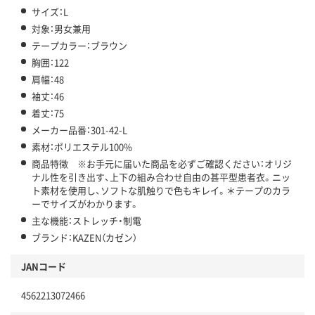
サイズ：L
対象：男女兼用
テープカラー：ブラウン
胸囲：122
肩幅：48
袖丈：46
着丈：75
メーカー品番：301-42-L
素材：ポリエステル100%
商品特徴 ※お手元に届いた商品を必ずご確認ください：オリジ
ナル性を引き出す、上下の組み合わせ自由の甚平型患者衣。ニッ
ト素材を使用し、ソフトな肌触りで色もキレイ。＊テープのカラ
ーでサイズがわかります。
主な機能：ストレッチ・制電
ブランド：KAZEN（カゼン）
JANコード
4562213072466