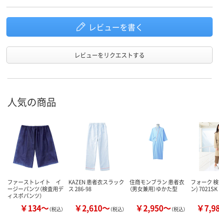
レビューを書く
レビューをリクエストする
人気の商品
ファーストレイト イ
KAZEN 患者衣スラック
住商モンブラン 患者衣
フォーク 検
ージーパンツ（検査用デ
ス 286-98
（男女兼用）ゆかた型
ン) 7021SK
ィスポパンツ）
￥134～
￥2,610～
￥2,950～
￥7,9
（税込）
（税込）
（税込）