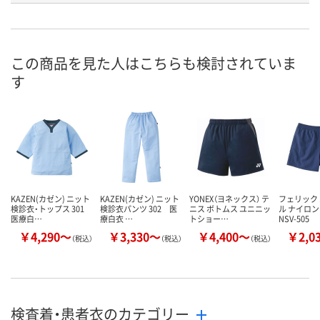
お申込番
W588107
W588097
W588102
号
あり
あり
あり
在庫
この商品を見た人はこちらも検討されていま
す
8月24日（月）
8月24日（月）
8月24日（月）
お届け日
数量
数量
数量
カゴへ
カゴへ
カ
KAZEN(カゼン) ニット
KAZEN(カゼン) ニット
YONEX（ヨネックス） テ
フェリック
検診衣・トップス 301
検診衣パンツ 302 医
ニス ボトムス ユニニッ
ル ナイロ
医療白…
療白衣 …
トショー…
NSV-505
￥4,290～
￥3,330～
￥4,400～
￥2,0
（税込）
（税込）
（税込）
検査着・患者衣のカテゴリー