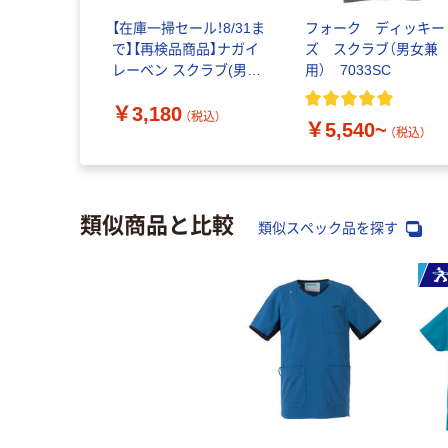
【在庫一掃セール！8/31ま
フォーク ディッキー
で】【再検品商品】ナガイ
ズ スクラブ（男女兼
レーベン スクラブ(男女
用） 7033SC
兼用) 医療白衣 半袖 ネ
￥3,180
イビー L RT-5062 1枚
（税込）
￥5,540~
スクラブ（わけあり品）
（税込）
類似商品と比較
類似スペック品を探す