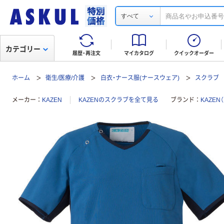
すべて
カテゴリー
履歴・再注文
マイカタログ
クイックオーダー
ホーム
衛生/医療/介護
白衣・ナース服(ナースウェア)
スクラブ
メーカー
KAZEN
KAZENのスクラブを全て見る
ブランド
KAZEN