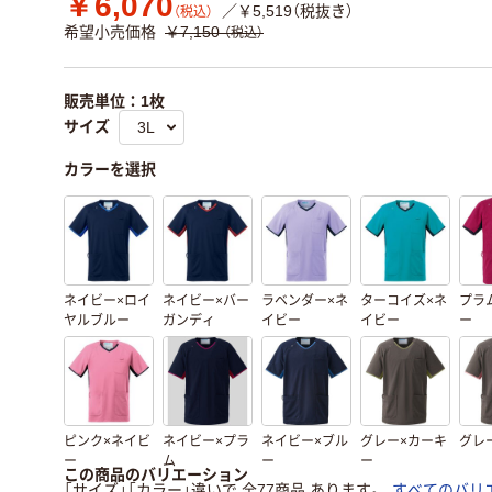
￥6,070
／￥5,519（税抜き）
（税込）
希望小売価格
￥7,150
（税込）
販売単位：1枚
サイズ
カラーを選択
ネイビー×ロイ
ネイビー×バー
ラベンダー×ネ
ターコイズ×ネ
プラ
ヤルブルー
ガンディ
イビー
イビー
ー
ピンク×ネイビ
ネイビー×プラ
ネイビー×ブル
グレー×カーキ
グレ
ー
ム
ー
ー
この商品のバリエーション
「サイズ」「カラー」違いで 全77商品 あります。
すべてのバリ