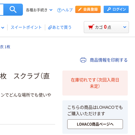
ヘルプ
各種お手続き
0
スイートポイント
あとで買う
カゴ
点
衣 1枚
商品情報を印刷する
L 1枚 スクラブ（直
在庫切れです（次回入荷日
未定）
ョンでどんな場所でも使いや
こちらの商品はLOHACOでも
ご購入いただけます
LOHACO商品ページへ