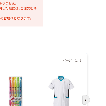
ありません。
明した際には、ご注文をキ
第のお届けとなります。
ページ：
1
／
2
人気商品
次のスライド