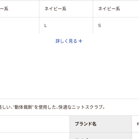
ー系
ネイビー系
ネイビー系
L
S
詳しく見る
兼用
男女兼用
男女兼用
ラブポプリン（ポ
ストレッチトロピカ
スクラブポプリン(
ステル65%、綿
ル(ポリエステル
リエステル65%･綿
）
100%)
35%)
しい、“動体裁断”を使用した、快適なニットスクラブ。
ブランド名