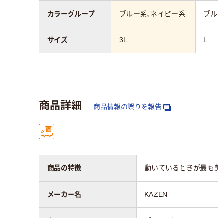
カラーグループ
ブルー系、ネイビー系
ブル
サイズ
3L
L
対象
男女兼用
男女
素材
スク
商品詳細
ポリエステル100%
リエ
商品情報の誤りを報告
35%
アスクル商品環境
25
スコア
商品の特徴
動いているときが最も美
メーカー名
KAZEN