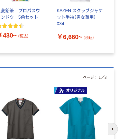
三菱鉛筆 プロパスウ
KAZEN スクラブジャケ
スクラビン
ィンドウ 5色セット
ット半袖（男女兼用）
イレスタン
034
ー ジョン
￥430~
￥6,660~
（税込）
（税込）
￥390~
ページ：
1
／
3
オリジナル
次のスライド