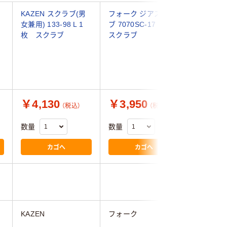
KAZEN スクラブ(男
フォーク ジアスクラ
アイトス 
女兼用) 133-98 L 1
ブ 7070SC-17 1枚
ー088 
枚 スクラブ
スクラブ
ー L 86
クラブ（
￥4,130
￥3,950
￥3,0
（税込）
（税込）
数量
数量
数量
カゴへ
カゴへ
KAZEN
フォーク
アイトス