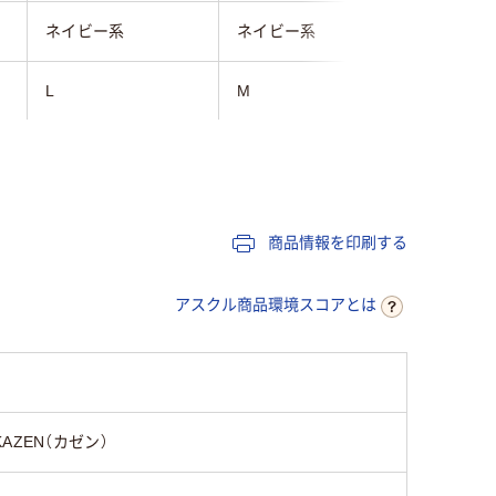
ネイビー系
ネイビー系
ネイビー
L
M
L
男女兼用
男女兼用
ポ
高機能ポプリン(ポリ
ストレッ
ポリエステル100%
商品情報を印刷する
エステル100%)
リエステル
アスクル商品環境スコアとは
KAZEN（カゼン）