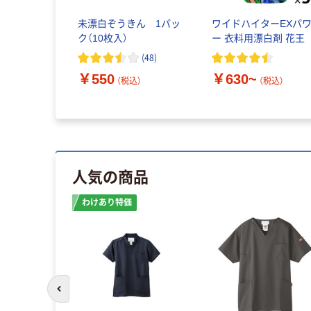
未漂白ぞうきん 1パッ
ワイドハイターEXパ
ク（10枚入）
ー 衣料用漂白剤 花王
(
48
)
￥550
￥630~
（税込）
（税込）
人気の商品
わけあり特価
前のスライドへ