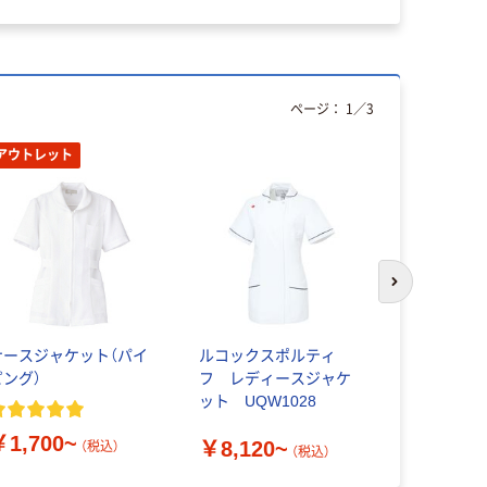
ページ：
1
／
3
アウトレット
わけあり特
次のスライド
ナースジャケット（パイ
ルコックスポルティ
【在庫一掃セ
ピング）
フ レディースジャケ
で】【再検品
ット UQW1028
レディス医
ー） 半袖 
￥1,700~
￥8,120~
￥905
AKL360-
（税込）
（税込）
（
あり品）