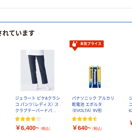
されています
本気プライス
ジェラート ピケ&クラシ
パナソニック アルカリ
コ パンツ（レディス） ス
乾電池 エボルタ
クラブテーパードパン
（EVOLTA） 9V形
6
ツ 609
￥6,400~
￥640~
（税込）
（税込）