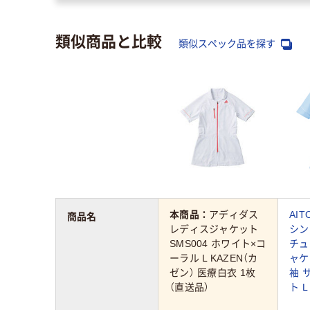
類似商品と比較
類似スペック品を探す
本商品：
アディダス
AI
商品名
レディスジャケット
シン
SMS004 ホワイト×コ
チュ
ーラル L KAZEN（カ
ャケ
ゼン） 医療白衣 1枚
袖 
（直送品）
ト L