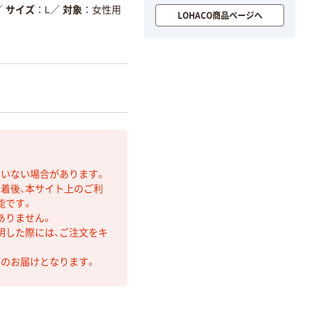
／
サイズ
L
／
対象
女性用
LOHACO商品ページへ
ていない場合があります。
着後、本サイト上のご利
能です。
ありません。
明した際には、ご注文をキ
第のお届けとなります。