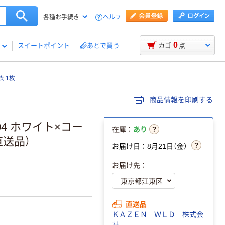
ヘルプ
各種お手続き
0
スイートポイント
あとで買う
カゴ
点
衣 1枚
商品情報を印刷する
4 ホワイト×コー
在庫：
あり
直送品）
お届け日：8月21日（金）
お届け先：
直送品
ＫＡＺＥＮ ＷＬＤ 株式会
社