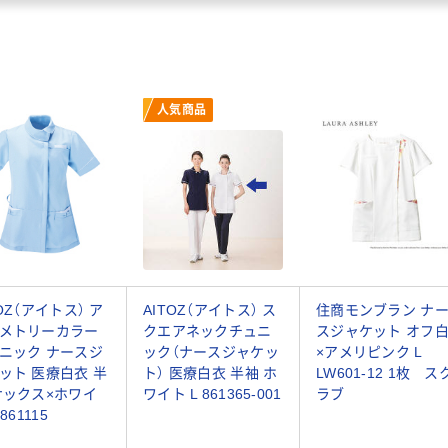
人気商品
TOZ（アイトス） ア
AITOZ（アイトス） ス
住商モンブラン ナ
メトリーカラー
クエアネックチュニ
スジャケット オフ
ニック ナースジ
ック（ナースジャケッ
×アメリピンク L
ット 医療白衣 半
ト） 医療白衣 半袖 ホ
LW601-12 1枚 ス
サックス×ホワイ
ワイト L 861365-001
ラブ
 861115