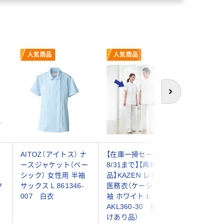
人気商品
人気商品
人気商
次へ
ー
AITOZ（アイトス） ナ
【在庫一掃セール！
ルコック
白
ースジャケット（ベー
8/31まで】【再検品商
フ レデ
シック） 女性用 半袖
品】KAZEN レディス
ット チ
ク
サックス L 861346-
医務衣（ケーシー） 半
プ UQ
007 白衣
袖 ホワイト L
ブルー
AKL360-30 白衣（わ
（直送品）
けあり品）