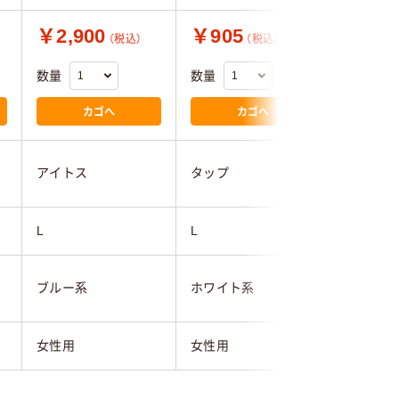
￥2,900
￥905
￥9,0
（税込）
（税込）
数量
数量
数量
カゴへ
カゴへ
ルコック
アイトス
タップ
フ
L
L
L
ブルー系
ホワイト系
ブルー系
女性用
女性用
女性用