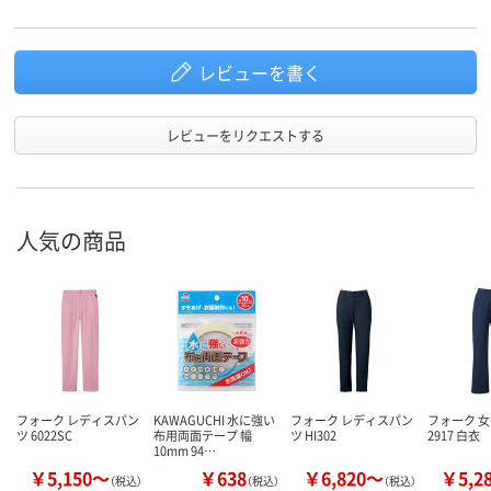
レビューを書く
レビューをリクエストする
人気の商品
フォーク レディスパン
KAWAGUCHI 水に強い
フォーク レディスパン
フォーク 
ツ 6022SC
布用両面テープ 幅
ツ HI302
2917 白衣
10mm 94…
￥5,150～
￥638
￥6,820～
￥5,2
（税込）
（税込）
（税込）