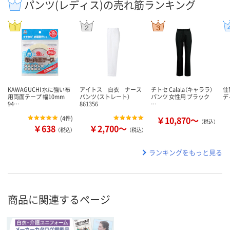
パンツ(レディス)の売れ筋ランキング
KAWAGUCHI 水に強い布
アイトス 白衣 ナース
チトセ Calala（キャララ）
住
用両面テープ 幅10mm
パンツ（ストレート）
パンツ 女性用 ブラック
デ
94…
861356
…
(
4件
)
￥10,870～
（税込）
￥638
￥2,700～
（税込）
（税込）
ランキングをもっと見る
商品に関連するページ