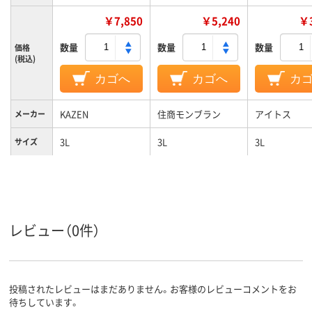
￥7,850
￥5,240
￥3
数量
数量
数量
価格
(税込)
カゴへ
カゴへ
カ
KAZEN
住商モンブラン
アイトス
メーカー
3L
3L
3L
サイズ
カラーグ
ネイビー系
ネイビー系
ホワイト系
ループ
女性用
レディス
女性用
対象
レビュー（0件）
ポリエステル100%
ストレッチギ
（ポリエステ
素材
100%）
投稿されたレビューはまだありません。お客様のレビューコメントをお
待ちしています。