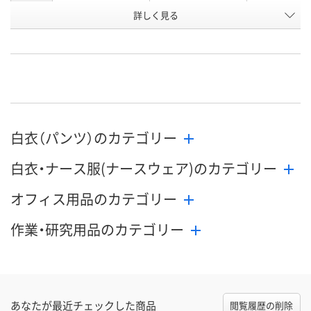
詳しく見る
ホワイト
ネイビー
ホワイト
カラー
お申込番
W588875
W588882
W588876
号
あり
あり
あり
在庫
8月24日（月）
8月24日（月）
8月24日（月）
お届け日
白衣（パンツ）のカテゴリー
数量
数量
数量
白衣・ナース服(ナースウェア)のカテゴリー
カゴへ
カゴへ
カ
オフィス用品のカテゴリー
作業・研究用品のカテゴリー
あなたが最近チェックした商品
閲覧履歴の削除