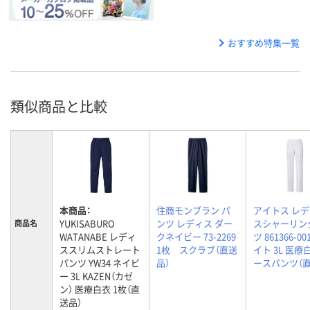
おすすめ特集一覧
類似商品と比較
本商品：
住商モンブラン パ
アイトス レ
YUKISABURO
ンツ レディス ダー
スシャーリン
商品名
WATANABE レディ
クネイビー 73-2269
ツ 861366-0
ススリムストレート
1枚 スクラブ（直送
イト 3L 医療
パンツ YW34 ネイビ
品）
ースパンツ（直
ー 3L KAZEN（カゼ
ン） 医療白衣 1枚（直
送品）