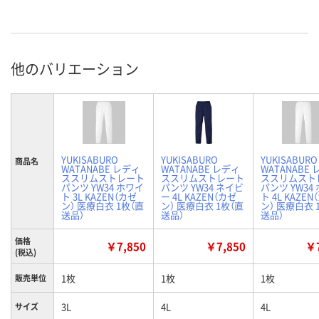
他のバリエーション
YUKISABURO
YUKISABURO
YUKISABURO
商品名
WATANABE レディ
WATANABE レディ
WATANABE
ススリムストレート
ススリムストレート
ススリムスト
パンツ YW34 ホワイ
パンツ YW34 ネイビ
パンツ YW34
ト 3L KAZEN（カゼ
ー 4L KAZEN（カゼ
ト 4L KAZEN
ン） 医療白衣 1枚（直
ン） 医療白衣 1枚（直
ン） 医療白衣 
送品）
送品）
送品）
価格
￥7,850
￥7,850
￥7
(税込)
1枚
1枚
1枚
販売単位
3L
4L
4L
サイズ