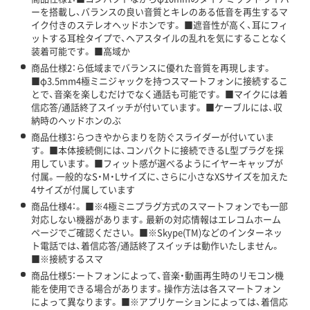
ーを搭載し、バランスの良い音質とキレのある低音を再生するマ
イク付きのステレオヘッドホンです。 ■遮音性が高く、耳にフィ
ットする耳栓タイプで、ヘアスタイルの乱れを気にすることなく
装着可能です。 ■高域か
商品仕様2：ら低域までバランスに優れた音質を再現します。
■φ3.5mm4極ミニジャックを持つスマートフォンに接続するこ
とで、音楽を楽しむだけでなく通話も可能です。 ■マイクには着
信応答/通話終了スイッチが付いています。 ■ケーブルには、収
納時のヘッドホンのぶ
商品仕様3：らつきやからまりを防ぐスライダーが付いていま
す。 ■本体接続側には、コンパクトに接続できるL型プラグを採
用しています。 ■フィット感が選べるようにイヤーキャップが
付属。一般的なS・M・Lサイズに、さらに小さなXSサイズを加えた
4サイズが付属しています
商品仕様4：。 ■※4極ミニプラグ方式のスマートフォンでも一部
対応しない機器があります。最新の対応情報はエレコムホーム
ページでご確認ください。 ■※Skype(TM)などのインターネッ
ト電話では、着信応答/通話終了スイッチは動作いたしません。
■※接続するスマ
商品仕様5：ートフォンによって、音楽・動画再生時のリモコン機
能を使用できる場合があります。操作方法は各スマートフォン
によって異なります。 ■※アプリケーションによっては、着信応