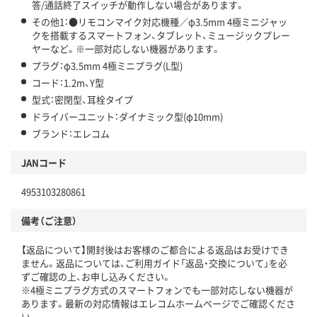
答/通話終了スイッチが動作しない場合があります。
その他1：●リモコンマイク対応機種／φ3.5mm 4極ミニジャッ
クを搭載するスマートフォン、タブレット、ミュージックプレー
ヤーなど。※一部対応しない機器があります。
プラグ：φ3.5mm 4極ミニプラグ(L型)
コード：1.2m、Y型
型式：密閉型、耳栓タイプ
ドライバーユニット：ダイナミック型(φ10mm)
ブランド：エレコム
JANコード
4953103280861
備考（ご注意）
【返品について】開封後はお客様のご都合による返品はお受けでき
ません。返品については、ご利用ガイド「返品・交換について」を必
ずご確認の上、お申し込みください。
※4極ミニプラグ方式のスマートフォンでも一部対応しない機器が
あります。最新の対応情報はエレコムホームページでご確認くださ
い。