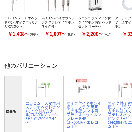
エレコム ステレオヘッ
PGA 3.5mmイヤホンプ
パナソニック マイク付
アーテック
ドホン（マイク付）/カナ
ラグ ステレオイヤホン
きイヤホン 有線 ヘッド
ヤー型マイ
ル/CN300…
マイク付…
セット オーデ…
ホン
￥1,408～
￥1,007～
￥2,200～
￥3
（税込）
（税込）
（税込）
他のバリエーション
エレコム スマホ用
マイク付イヤホン 4
マイク付イヤホ
ステレオヘッドホン
極ミニプラグ 両耳
極ミニプラグ
（マイク付）/カナ
カナル型 スマホ用
カナル型 ス
商品名
ル/CN300/グリーン
ステレオヘッドホン
ステレオヘッ
EHP-CN300MGN 1
グレー EHP-
ピンク EHP-
個
CN300MGY エレコ
CN300MPN 
ム 1個
ム 1個