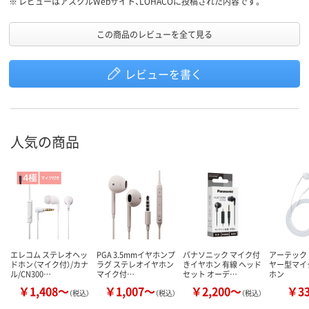
※
レビューはアスクルWebサイト、LOHACOに投稿された内容です。
この商品のレビューを全て見る
レビューを書く
人気の商品
エレコム ステレオヘッ
PGA 3.5mmイヤホンプ
パナソニック マイク付
アーテック
ドホン（マイク付）/カナ
ラグ ステレオイヤホン
きイヤホン 有線 ヘッド
ヤー型マイ
ル/CN300…
マイク付…
セット オーデ…
ホン
￥1,408～
￥1,007～
￥2,200～
￥3
（税込）
（税込）
（税込）