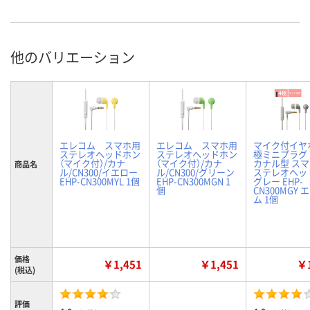
他のバリエーション
エレコム スマホ用
エレコム スマホ用
マイク付イヤホ
ステレオヘッドホン
ステレオヘッドホン
極ミニプラグ
（マイク付）/カナ
（マイク付）/カナ
カナル型 ス
商品名
ル/CN300/イエロー
ル/CN300/グリーン
ステレオヘッ
EHP-CN300MYL 1個
EHP-CN300MGN 1
グレー EHP-
個
CN300MGY 
ム 1個
価格
￥1,451
￥1,451
￥1
(税込)
評価