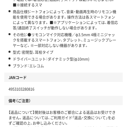
■※接続するスマ
商品仕様5：ートフォンによって、音楽・動画再生時のリモコン機
能を使用できる場合があります。操作方法は各スマートフォン
によって異なります。 ■※アプリケーションによっては、着信応
答/通話終了スイッチが動作しない場合があります。
その他1：●リモコンマイク対応機種／φ3.5mm 4極ミニジャッ
クを搭載するスマートフォン、タブレット、ミュージックプレー
ヤーなど。※一部対応しない機器があります。
型式：密閉型、耳栓タイプ
ドライバーユニット：ダイナミック型(φ10mm)
ブランド：エレコム
JANコード
4953103280816
備考（ご注意）
【返品について】開封後はお客様のご都合による返品はお受けでき
ません。返品については、ご利用ガイド「返品・交換について」を必
ずご確認の上、お申し込みください。