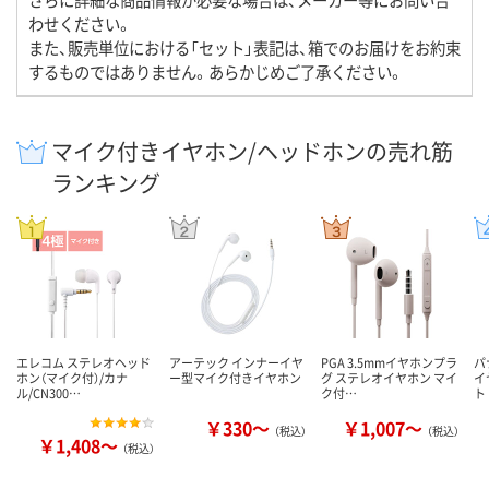
わせください。
また、販売単位における「セット」表記は、箱でのお届けをお約束
するものではありません。あらかじめご了承ください。
マイク付きイヤホン/ヘッドホンの売れ筋
ランキング
エレコム ステレオヘッド
アーテック インナーイヤ
PGA 3.5mmイヤホンプラ
パ
ホン（マイク付）/カナ
ー型マイク付きイヤホン
グ ステレオイヤホン マイ
イ
ル/CN300…
ク付…
ト
￥330～
￥1,007～
（税込）
（税込）
￥1,408～
（税込）