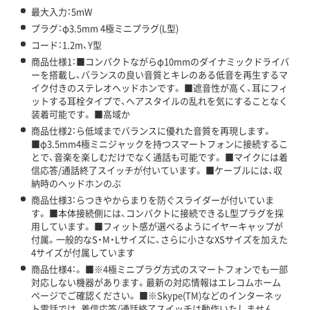
最大入力：5mW
プラグ：φ3.5mm 4極ミニプラグ(L型)
コード：1.2m、Y型
商品仕様1：■コンパクトながらφ10mmのダイナミックドライバ
ーを搭載し、バランスの良い音質とキレのある低音を再生するマ
イク付きのステレオヘッドホンです。 ■遮音性が高く、耳にフィ
ットする耳栓タイプで、ヘアスタイルの乱れを気にすることなく
装着可能です。 ■高域か
商品仕様2：ら低域までバランスに優れた音質を再現します。
■φ3.5mm4極ミニジャックを持つスマートフォンに接続するこ
とで、音楽を楽しむだけでなく通話も可能です。 ■マイクには着
信応答/通話終了スイッチが付いています。 ■ケーブルには、収
納時のヘッドホンのぶ
商品仕様3：らつきやからまりを防ぐスライダーが付いていま
す。 ■本体接続側には、コンパクトに接続できるL型プラグを採
用しています。 ■フィット感が選べるようにイヤーキャップが
付属。一般的なS・M・Lサイズに、さらに小さなXSサイズを加えた
4サイズが付属しています
商品仕様4：。 ■※4極ミニプラグ方式のスマートフォンでも一部
対応しない機器があります。最新の対応情報はエレコムホーム
ページでご確認ください。 ■※Skype(TM)などのインターネッ
ト電話では、着信応答/通話終了スイッチは動作いたしません。