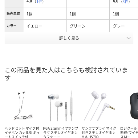
4.0
4.0
（
1件
）
（
3件
）
1個
1個
1個
販売単位
イエロー
グリーン
グレー
カラー
お申込番
詳しく見る
W608932
W608928
W608929
号
1点
入荷待ち
あり
在庫
8月8日（土）
お届け日
この商品を見た人はこちらも検討されていま
す
数量
お取り扱い終了しま
お取り扱い終了しま
した
した
カ
ヘッドセット マイク付
PGA 3.5mmイヤホンプ
サンワサプライ マイク
ロジクール（L
イヤホン カナル型 ミュ
ラグ ステレオイヤホン
付きステレオイヤホン
無線（ワイ
ートスイッチ付…
タフケー…
MM-HS709
ス M…