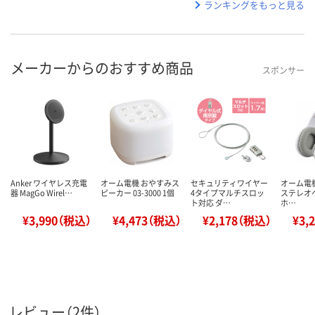
ランキングをもっと見る
メーカーからのおすすめ商品
スポンサー
Anker ワイヤレス充電
オーム電機 おやすみス
セキュリティワイヤー
オーム電機 
器 MagGo Wirel…
ピーカー 03-3000 1個
4タイプマルチスロッ
ステレオ
ト対応 ダ…
ホ…
¥3,990（税込）
¥4,473（税込）
¥2,178（税込）
¥3,
レビュー（2件）