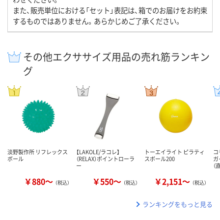
また、販売単位における「セット」表記は、箱でのお届けをお約束
するものではありません。あらかじめご了承ください。
その他エクササイズ用品の売れ筋ランキン
グ
淡野製作所 リフレックス
【LAKOLE/ラコレ】
トーエイライト ピラティ
コ
ボール
（RELAX）ポイントローラ
スボール200
ガ
ー
（
￥880～
￥550～
￥2,151～
（税込）
（税込）
（税込）
ランキングをもっと見る