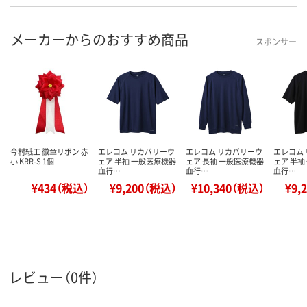
メーカーからのおすすめ商品
スポンサー
今村紙工 徽章リボン 赤
エレコム リカバリーウ
エレコム リカバリーウ
エレコム
小 KRR-S 1個
ェア 半袖 一般医療機器
ェア 長袖 一般医療機器
ェア 半袖
血行…
血行…
血行…
¥434（税込）
¥9,200（税込）
¥10,340（税込）
¥9,
レビュー（0件）