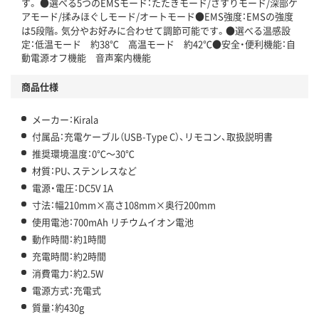
す。 ●選べる5つのEMSモード：たたきモード/さすりモード/深部ケ
アモード/揉みほぐしモード/オートモード●EMS強度：EMSの強度
は5段階。気分やお好みに合わせて調節可能です。●選べる温感設
定：低温モード 約38℃ 高温モード 約42℃●安全・便利機能：自
動電源オフ機能 音声案内機能
商品仕様
メーカー：Kirala
付属品：充電ケーブル（USB-Type C）、リモコン、取扱説明書
推奨環境温度：0℃～30℃
材質：PU、ステンレスなど
電源・電圧：DC5V 1A
寸法：幅210mm×高さ108mm×奥行200mm
使用電池：700mAh リチウムイオン電池
動作時間：約1時間
充電時間：約2時間
消費電力：約2.5W
電源方式：充電式
質量：約430g