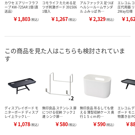
カワセ エアリーフラフ
コモライフ たためる足
アルファックス 足つぼ
エレコム コ
ープ KW-725AR 1個（直
ツボ刺激ボード 391506
ヘルシールームサンダ
圧代用器 
送品）
1個入
ル ふみっぱ 外…
2Way仕様
￥1,803
￥1,267
￥2,329
￥1,6
（税込）
（税込）
（税込）
この商品を見た人はこちらも検討されていま
す
ディスプレイボード モ
無印良品 ステンレス 扉
無印良品 吊るしても使
エレコム 
ニターボード ディスプ
につける収納 フック 2
える 薄型収納ケース 奥
ボード モニ
レイ上ラック L…
連 シンク扉…
行１５ｃｍ 約…
物置き台 P
￥1,078
￥580
￥590
￥8
（税込）
（税込）
（税込）