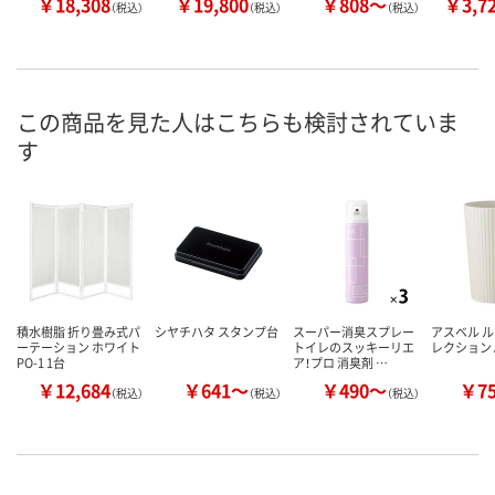
￥18,308
￥19,800
￥808～
￥3,7
（税込）
（税込）
（税込）
この商品を見た人はこちらも検討されていま
す
積水樹脂 折り畳み式パ
シヤチハタ スタンプ台
スーパー消臭スプレー
アスベル 
ーテーション ホワイト
トイレのスッキーリエ
レクション A
PO-1 1台
ア！プロ 消臭剤 …
￥12,684
￥641～
￥490～
￥7
（税込）
（税込）
（税込）