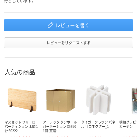
待ちしています。
レビューを書く
レビューをリクエストする
人気の商品
マスセット フリーロー
アーテック ダンボール
タイガークラウン パネ
明和グラビ
パーティション 木調 1
パーテーション 35690
ル用 コネクター_1
カーテン
台 60222
1個（直送…