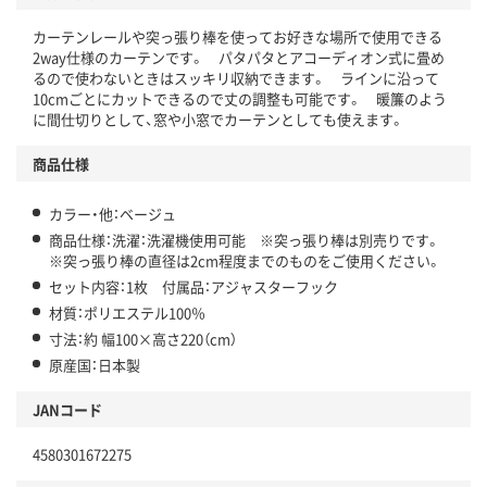
カーテンレールや突っ張り棒を使ってお好きな場所で使用できる
2way仕様のカーテンです。 パタパタとアコーディオン式に畳め
るので使わないときはスッキリ収納できます。 ラインに沿って
10cmごとにカットできるので丈の調整も可能です。 暖簾のよう
に間仕切りとして、窓や小窓でカーテンとしても使えます。
商品仕様
カラー・他：ベージュ
商品仕様：洗濯：洗濯機使用可能 ※突っ張り棒は別売りです。
※突っ張り棒の直径は2cm程度までのものをご使用ください。
セット内容：1枚 付属品：アジャスターフック
材質：ポリエステル100％
寸法：約 幅100×高さ220（cm）
原産国：日本製
JANコード
4580301672275