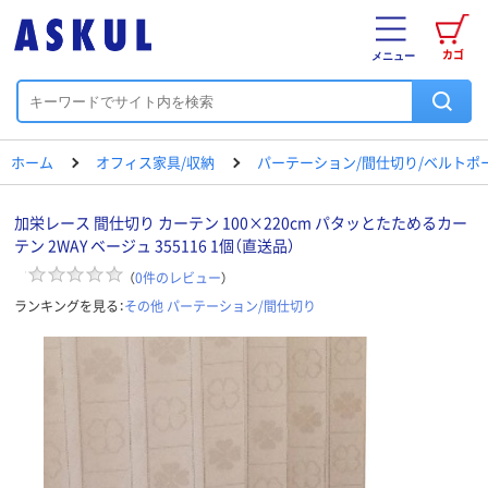
カゴ
メニュー
ホーム
オフィス家具/収納
パーテーション/間仕切り/ベルトポ
加栄レース 間仕切り カーテン 100×220cm パタッとたためるカー
テン 2WAY ベージュ 355116 1個（直送品）
（
0
件のレビュー
）
ランキングを見る：
その他 パーテーション/間仕切り