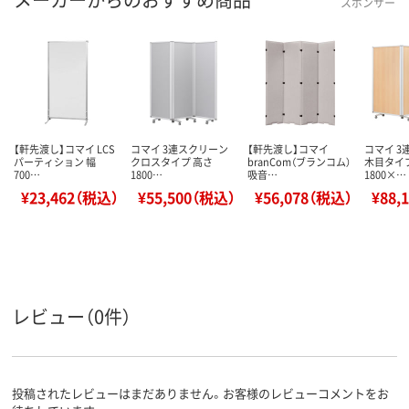
スポンサー
【軒先渡し】コマイ LCS
コマイ 3連スクリーン
【軒先渡し】コマイ
コマイ 3
パーティション 幅
クロスタイプ 高さ
branCom（ブランコム）
木目タイ
700…
1800…
吸音…
1800×…
¥23,462（税込）
¥55,500（税込）
¥56,078（税込）
¥88,
レビュー（0件）
投稿されたレビューはまだありません。お客様のレビューコメントをお