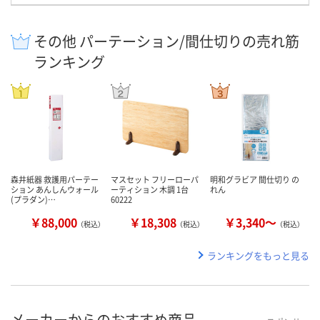
その他 パーテーション/間仕切りの売れ筋
ランキング
森井紙器 救護用パーテー
マスセット フリーローパ
明和グラビア 間仕切り の
ション あんしんウォール
ーティション 木調 1台
れん
(プラダン)…
60222
￥88,000
￥18,308
￥3,340～
（税込）
（税込）
（税込）
ランキングをもっと見る
メーカーからのおすすめ商品