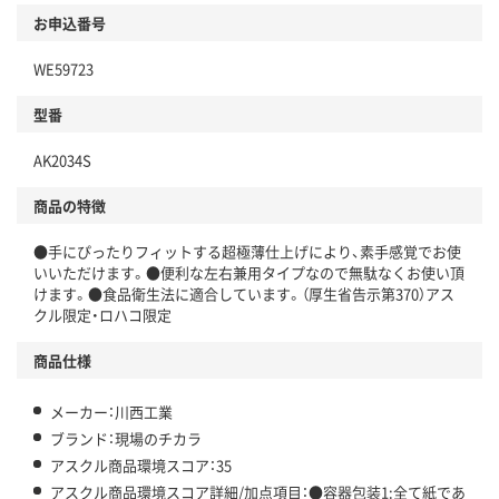
商品
お申込番号
本体
省資源・省エネ・節水
WE59723
分別・リサイクルしやすい設計
型番
独自の回収スキームがある
AK2034S
仕組
アスクルで資源循環している
商品の特徴
温室効果ガスなどの削減
●手にぴったりフィットする超極薄仕上げにより、素手感覚でお使
この商品の環境配慮ポイントです。下記商品詳細「
いいただけます。●便利な左右兼用タイプなので無駄なくお使い頂
アスクル商品環境スコア詳細／加点項目
」で確認できます。
けます。●食品衛生法に適合しています。（厚生省告示第370）アス
クル限定・ロハコ限定
商品仕様
メーカー：川西工業
ブランド：現場のチカラ
アスクル商品環境スコア：35
アスクル商品環境スコア詳細/加点項目：●容器包装1:全て紙であ