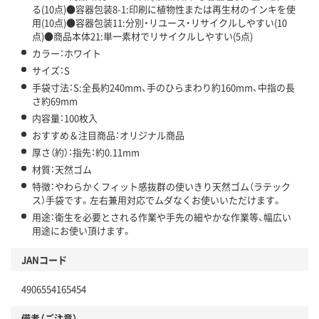
る(10点)●容器包装8-1:印刷に植物性または再生材のインキを使
用(10点)●容器包装11:分別・リユース・リサイクルしやすい(10
点)●商品本体21:単一素材でリサイクルしやすい(5点)
カラー：ホワイト
サイズ：S
手袋寸法：S:全長約240mm、手のひらまわり約160mm、中指の長
さ約69mm
内容量：100枚入
おすすめ＆注目商品：オリジナル商品
厚さ（約）：指先：約0.11mm
材質：天然ゴム
特徴：やわらかくフィット感抜群の使いきり天然ゴム（ラテック
ス）手袋です。左右兼用対応でムダなくお使いいただけます。
用途：衛生を必要とされる作業や手先の細やかな作業等、幅広い
用途にお使い頂けます。
JANコード
4906554165454
備考（ご注意）