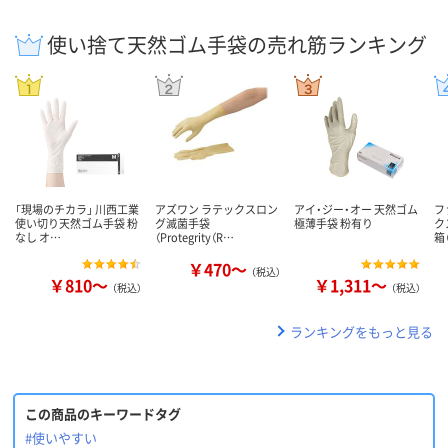
使い捨て天然ゴム手袋の売れ筋ランキング
「現場のチカラ」 川西工業
アズワン ラテックスロン
アイ・ジー・オー 天然ゴム
フ
使い切り天然ゴム手袋 粉
グ滅菌手袋
極薄手袋 粉有り
ク
なし オ…
（Protegrity（R…
箱
￥470～
（税込）
￥810～
￥1,311～
（税込）
（税込）
ランキングをもっと見る
この商品のキーワードタグ
#使いやすい