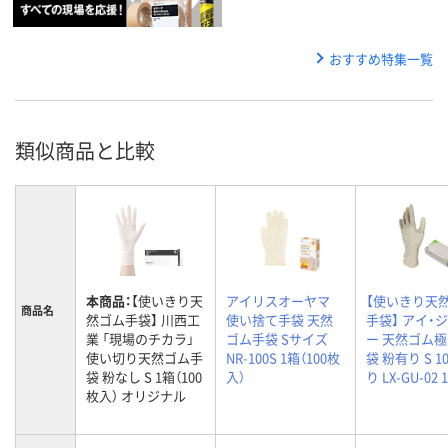
おすすめ特集一覧
類似商品と比較
本商品：
【使いきり天
アイリスオーヤマ
【使いきり天
商品名
然ゴム手袋】 川西工
使い捨て手袋 天然
手袋】 アイ・
業 「現場のチカラ」
ゴム手袋 Sサイズ
ー 天然ゴム
使い切り天然ゴム手
NR-100S 1箱（100枚
袋 粉有り S 1
袋 粉なし S 1箱（100
入）
り LX-GU-02 
枚入） オリジナル