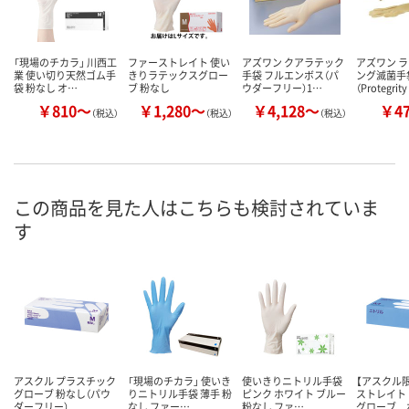
「現場のチカラ」 川西工
ファーストレイト 使い
アズワン クアラテック
アズワン 
業 使い切り天然ゴム手
きりラテックスグロー
手袋 フルエンボス（パ
ング滅菌手
袋 粉なし オ…
ブ 粉なし
ウダーフリー）1…
（Protegrit
￥810～
￥1,280～
￥4,128～
￥4
（税込）
（税込）
（税込）
この商品を見た人はこちらも検討されていま
す
アスクル プラスチック
「現場のチカラ」 使いき
使いきりニトリル手袋
【アスクル
グローブ 粉なし（パウ
りニトリル手袋 薄手 粉
ピンク ホワイト ブルー
ストレイト
ダーフリー）
なし ファー…
粉なし ファ…
グローブ 