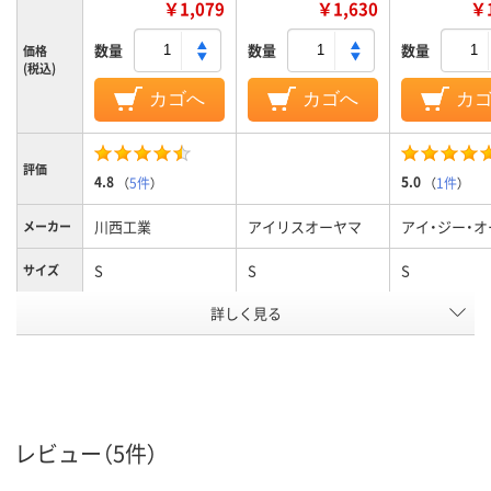
￥1,079
￥1,630
￥1
数量
数量
数量
価格
(税込)
カゴへ
カゴへ
カ
評価
4.8
5.0
（
5件
）
（
1件
）
川西工業
アイリスオーヤマ
アイ・ジー・オ
メーカー
S
S
S
サイズ
アスクル
詳しく見る
商品環境
35
スコア
レビュー（5件）