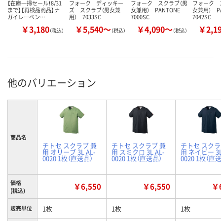
【在庫一掃セール！8/31
フォーク ディッキー
フォーク スクラブ（男
フォーク 
まで】【再検品商品】ナ
ズ スクラブ（男女兼
女兼用） PANTONE
女兼用） P
ガイレーベン…
用） 7033SC
7000SC
7042SC
￥3,180
￥5,540～
￥4,090～
￥2,1
（税込）
（税込）
（税込）
他のバリエーション
商品名
チトセ スクラブ 兼
チトセ スクラブ 兼
チトセ スクラ
用 オリーブ 3L AL-
用 スミクロ 3L AL-
用 ネイビー 3L
0020 1枚（直送品）
0020 1枚（直送品）
0020 1枚（直
価格
￥6,550
￥6,550
￥6
(税込)
1枚
1枚
1枚
販売単位