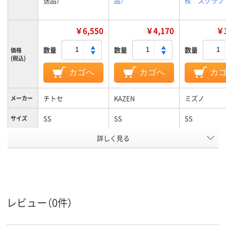
送品）
品）
枚 スクラブ
￥6,550
￥4,170
￥3
数量
数量
数量
価格
(税込)
カゴへ
カゴへ
カ
チトセ
KAZEN
ミズノ
メーカー
SS
SS
SS
サイズ
詳しく見る
男女兼用
男女兼用
男女兼用
対象
ポリエステル100%
素材
アスクル
商品環境
スコア
レビュー（0件）