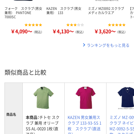
フォーク スクラブ（男女
KAZEN スクラブ（男女
ミズノ MZ0092 スクラブ
【
兼用） PANTONE
兼用） 133
メディカルウエア
カ
7000SC
ト
￥4,090～
￥4,130～
￥3,620～
（税込）
（税込）
（税込）
ランキングをもっと見る
類似商品と比較
商品名
本商品：
チトセ スク
KAZEN 男女兼用ス
ミズノ MZ-00
ラブ 兼用 オリーブ
クラブ 133-93-SS 1
クラブ ネイビ
SS AL-0020 1枚（直
枚 スクラブ（直送
MZ-0092-5-SS