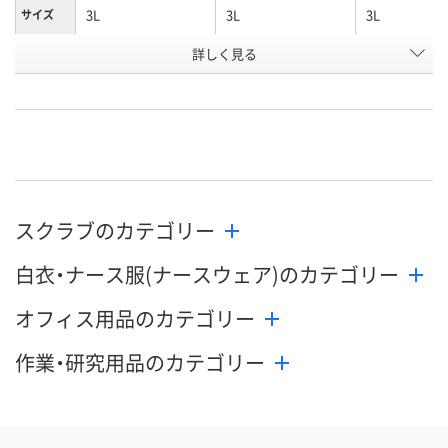
3L
3L
3L
サイズ
詳しく見る
オリーブ
スミクロ
ネイビー
カラー
お申込番
WEE5293
WEE5279
WEE5275
号
直送品
直送品
直送品
在庫
9月1日（火）まで
9月1日（火）まで
9月1日（火）ま
お届け日
スクラブのカテゴリー
数量
数量
数量
白衣・ナース服(ナースウェア)のカテゴリー
カゴへ
カゴへ
カ
オフィス用品のカテゴリー
作業・研究用品のカテゴリー