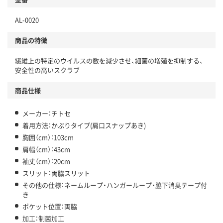
AL-0020
商品の特徴
繊維上の特定のウイルスの数を減少させ、細菌の増殖を抑制する、
安全性の高いスクラブ
商品仕様
メーカー：チトセ
着用方法：かぶりタイプ(肩口スナップあき)
胸囲（cm）：103cm
肩幅（cm）：43cm
袖丈（cm）：20cm
スリット：両脇スリット
その他の仕様：ネームループ・ハンガーループ・脇下消臭テープ付
き
ポケット位置：両脇
加工：制菌加工