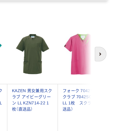
次へ
ク
KAZEN 男女兼用スク
フォーク 7042SC ス
アイトス 
リ
ラブ アイビーグリー
クラブ 7042SC-13-
ー035 
L
ン LL KZN714-22 1
LL 1枚 スクラブ（直
86140
枚（直送品）
送品）
ブ（直送品