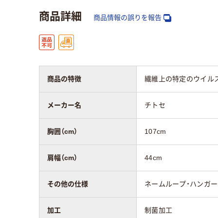
スクラブの肩幅
43cm～46cm
商品詳細
商品情報の誤りを報告
スクラブの袖丈
19cm～20cm
対象
男女兼用
男女
商品の特徴
繊維上の特定のウイル
素材
スク
ポリエステル100%
リエ
メーカー名
チトセ
35%
胸囲（cm）
107cm
アスクル商品環境
25
肩幅（cm）
44cm
スコア
その他の仕様
ネームループ・ハンガー
加工
制菌加工