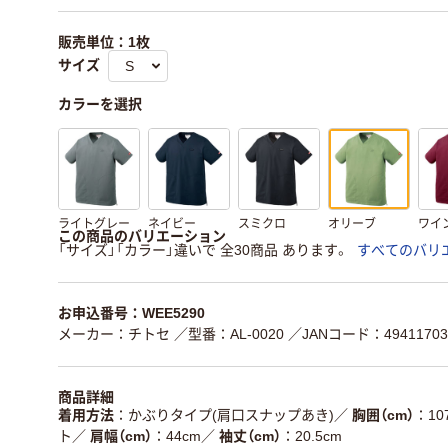
販売単位：1枚
サイズ
カラーを選択
ライトグレー
ネイビー
スミクロ
オリーブ
ワイ
この商品のバリエーション
「サイズ」「カラー」違いで 全30商品 あります。
すべてのバリ
お申込番号：WEE5290
メーカー：チトセ
／型番：AL-0020
／JANコード：49411703
商品詳細
着用方法
かぶりタイプ(肩口スナップあき)
／
胸囲（cm）
10
ト
／
肩幅（cm）
44cm
／
袖丈（cm）
20.5cm