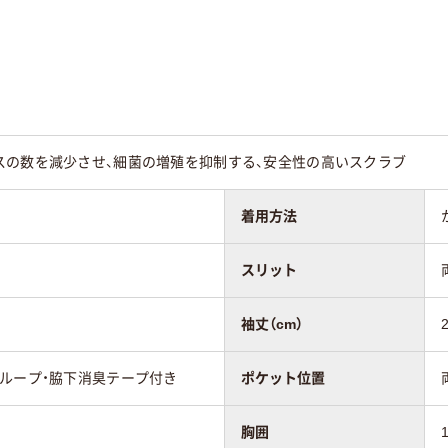
兼用
男女兼用
男女兼用
スの数を減少させ、細菌の増殖を抑制する、安全性の高いスクラブ
ラブポプリン（ポ
スクラブポプリン（ポ
ストレッチトロピカ
ステル65%、綿
リエステル65%・綿
ル(ポリエステル
着用方法
）
35%）
100%)
スリット
袖丈（cm）
ループ・脇下消臭テープ付き
ポケット位置
胸囲