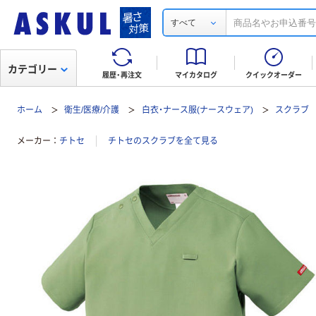
すべて
カテゴリー
履歴・再注文
マイカタログ
クイックオーダー
ホーム
衛生/医療/介護
白衣・ナース服(ナースウェア)
スクラブ
メーカー
チトセ
チトセのスクラブを全て見る