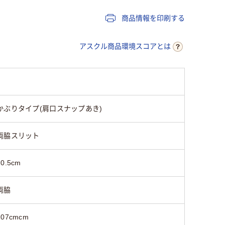
51cm～
商品情報を印刷する
21cm～22cm
アスクル商品環境スコアとは
男女兼用
ストレッ
かぶりタイプ(肩口スナップあき)
リエステル
両脇スリット
20.5cm
両脇
107cmcm