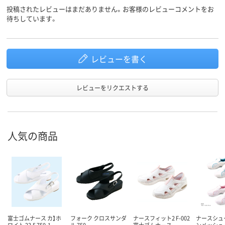
投稿されたレビューはまだありません。お客様のレビューコメントをお
待ちしています。
レビューを書く
レビューをリクエストする
人気の商品
富士ゴムナース カ】ホ
フォーク クロスサンダ
ナースフィット2 F-002
ナースシュ