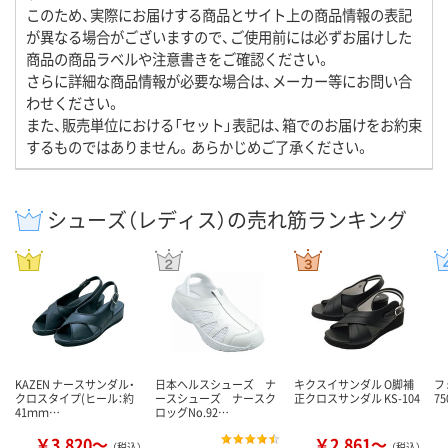
このため、実際にお届けする商品とサイト上の商品情報の表記
が異なる場合がございますので、ご使用前には必ずお届けした
商品の商品ラベルや注意書きをご確認ください。
さらに詳細な商品情報が必要な場合は、メーカー等にお問い合
わせください。
また、販売単位における「セット」表記は、箱でのお届けをお約束
するものではありません。あらかじめご了承ください。
シューズ（レディス）の売れ筋ランキング
KAZEN ナースサンダル・
日本ヘルスシューズ ナ
キクスイサンダル O脚補
フ
クロスタイプ(ヒール：約
ースシューズ ナースク
正クロスサンダル KS-104
75
41ｍｍ…
ロッグNo.92…
￥3,820～
￥2,861～
（税込）
（税込）