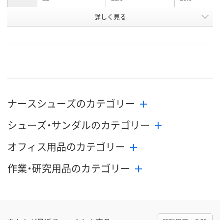
お申込番
詳しく見る
WEE5495
WEE5498
WEE5497
号
直送品
直送品
直送品
在庫
9月2日（水）まで
9月2日（水）まで
9月2日（水）ま
お届け日
数量
数量
数量
ナースシューズのカテゴリー
カゴへ
カゴへ
カ
シューズ・サンダルのカテゴリー
オフィス用品のカテゴリー
作業・研究用品のカテゴリー