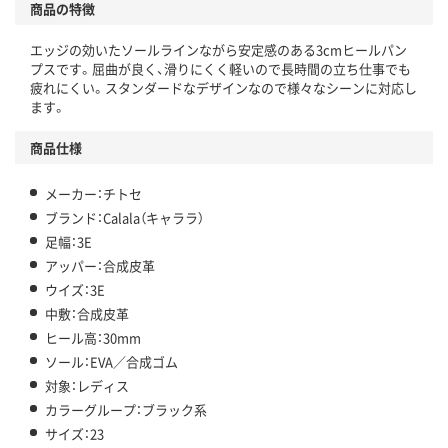
商品の特徴
エッジの効いたソールラインながら安定感のある3cmヒールパン
プスです。屈曲が良く、滑りにくく軽いので長時間の立ち仕事でも
疲れにくい。スタンダードなデザインなので様々なシーンに対応し
ます。
商品仕様
メーカー：チトセ
ブランド：Calala（キャララ）
足幅：3E
アッパー：合成皮革
ウイズ：3E
中敷：合成皮革
ヒール高：30mm
ソール：EVA／合成ゴム
対象：レディス
カラーグループ：ブラック系
サイズ：23