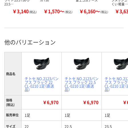
ワイト 23.5 750-1-
ル 750
富士ゴムナース
ンメッシュ 
23.5…
くい 軽量 
￥3,140
￥1,570～
￥6,160～
￥3,6
（税込）
（税込）
（税込）
他のバリエーション
商品名
チトセ NO.2123パン
チトセ NO.2123パン
チトセ NO.2
プス ブラック 22
プス ブラック 22.5
プス ブラック 2
CL-0210 1足（直送
CL-0210 1足（直送
CL-0210 1足
品）
品）
品）
価格
￥6,970
￥6,970
￥6
(税込)
1足
1足
1足
販売単位
22
22.5
23.5
サイズ