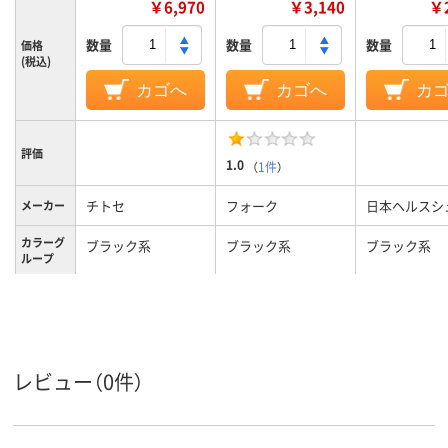
￥6,970
￥3,140
￥2
数量
数量
数量
価格
(税込)
カゴへ
カゴへ
カ
評価
1.0
（
1件
）
チトセ
フォーク
日本ヘルスシ
メーカー
カラーグ
ブラック系
ブラック系
ブラック系
ループ
レディス
レディス
レディス
対象
レビュー（0件）