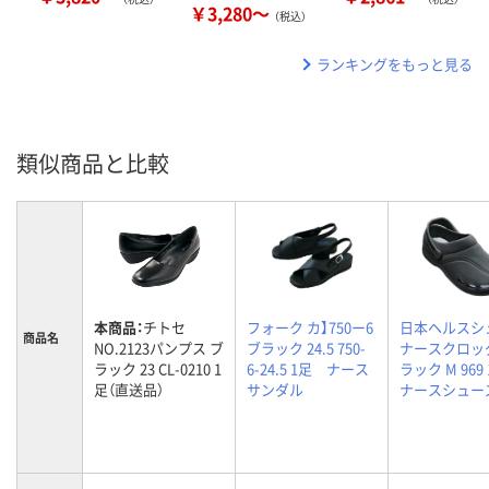
￥3,280～
（税込）
ランキングをもっと見る
類似商品と比較
本商品：
チトセ
フォーク カ】750ー6
日本ヘルスシ
商品名
NO.2123パンプス ブ
ブラック 24.5 750-
ナースクロッ
ラック 23 CL-0210 1
6-24.5 1足 ナース
ラック M 96
足（直送品）
サンダル
ナースシュー