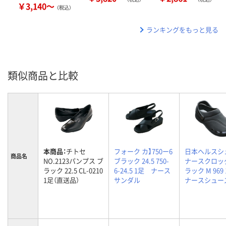
￥3,140～
（税込）
ランキングをもっと見る
類似商品と比較
本商品：
チトセ
フォーク カ】750ー6
日本ヘルスシ
商品名
NO.2123パンプス ブ
ブラック 24.5 750-
ナースクロッ
ラック 22.5 CL-0210
6-24.5 1足 ナース
ラック M 96
1足（直送品）
サンダル
ナースシュー