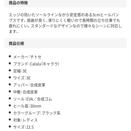
商品の特徴
エッジの効いたソールラインながら安定感のある3cmヒールパン
プスです。屈曲が良く、滑りにくく軽いので長時間の立ち仕事でも
疲れにくい。スタンダードなデザインなので様々なシーンに対応し
ます。
商品仕様
メーカー：チトセ
ブランド：Calala（キャララ）
足幅：3E
ウイズ：3E
アッパー：合成皮革
中敷：合成皮革
ソール：EVA／合成ゴム
ヒール高：30mm
カラーグループ：ブラック系
対象：レディス
サイズ：22.5