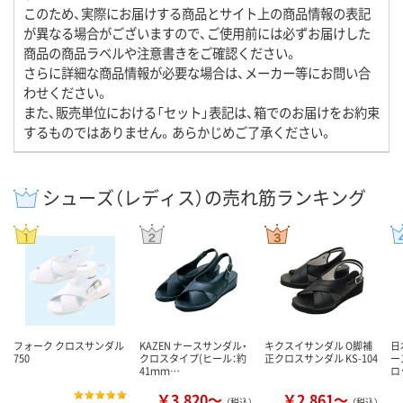
このため、実際にお届けする商品とサイト上の商品情報の表記
が異なる場合がございますので、ご使用前には必ずお届けした
商品の商品ラベルや注意書きをご確認ください。
さらに詳細な商品情報が必要な場合は、メーカー等にお問い合
わせください。
また、販売単位における「セット」表記は、箱でのお届けをお約束
するものではありません。あらかじめご了承ください。
シューズ（レディス）の売れ筋ランキング
フォーク クロスサンダル
KAZEN ナースサンダル・
キクスイサンダル O脚補
日
750
クロスタイプ(ヒール：約
正クロスサンダル KS-104
ー
41ｍｍ…
ロ
￥3,820～
￥2,861～
（税込）
（税込）