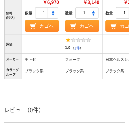
￥6,970
￥3,140
￥2
数量
数量
数量
価格
(税込)
カゴへ
カゴへ
カ
評価
1.0
（
1件
）
チトセ
フォーク
日本ヘルスシ
メーカー
カラーグ
ブラック系
ブラック系
ブラック系
ループ
レディス
レディス
レディス
対象
レビュー（0件）