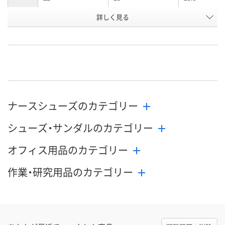
お申込番
詳しく見る
WEE5495
WEE5496
WEE5497
号
直送品
直送品
直送品
在庫
9月1日（火）まで
9月1日（火）まで
9月1日（火）ま
お届け日
数量
数量
数量
ナースシューズのカテゴリー
カゴへ
カゴへ
カ
シューズ・サンダルのカテゴリー
オフィス用品のカテゴリー
作業・研究用品のカテゴリー