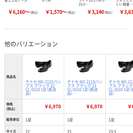
富士ゴムナース
ル 750
ワイト 23.5 750-1-
ンメッシュ 
23.5…
くい 軽量 
￥6,160～
￥1,570～
￥3,140
￥3,6
（税込）
（税込）
（税込）
他のバリエーション
商品名
チトセ NO.2123パン
チトセ NO.2123パン
チトセ NO.2
プス ブラック 22
プス ブラック 23
プス ブラック 2
CL-0210 1足（直送
CL-0210 1足（直送
CL-0210 1足
品）
品）
品）
価格
￥6,970
￥6,970
￥6
(税込)
1足
1足
1足
販売単位
22
23
23.5
サイズ