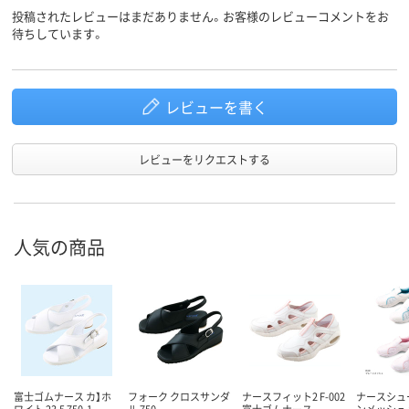
投稿されたレビューはまだありません。お客様のレビューコメントをお
待ちしています。
レビューを書く
レビューをリクエストする
人気の商品
富士ゴムナース カ】ホ
フォーク クロスサンダ
ナースフィット2 F-002
ナースシュ