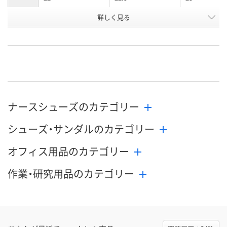
お申込番
詳しく見る
WEE5495
WEE5498
WEE5496
号
直送品
直送品
直送品
在庫
9月2日（水）まで
9月2日（水）まで
9月2日（水）ま
お届け日
数量
数量
数量
ナースシューズのカテゴリー
カゴへ
カゴへ
カ
シューズ・サンダルのカテゴリー
オフィス用品のカテゴリー
作業・研究用品のカテゴリー