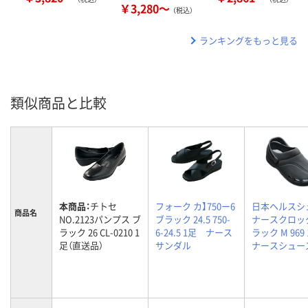
￥3,280～
（税込）
ランキングをもっと見る
類似商品と比較
本商品：
チトセ
フォーク カ】750ー6
日本ヘルスシ
商品名
NO.2123パンプス ブ
ブラック 24.5 750-
ナースクロッ
ラック 26 CL-0210 1
6-24.5 1足 ナース
ラック M 96
足（直送品）
サンダル
ナースシュー