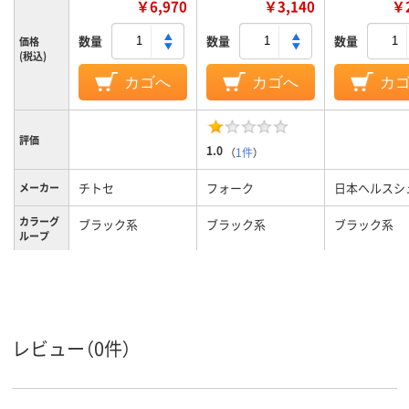
￥6,970
￥3,140
￥2
数量
数量
数量
価格
(税込)
カゴへ
カゴへ
カ
評価
1.0
（
1件
）
チトセ
フォーク
日本ヘルスシ
メーカー
カラーグ
ブラック系
ブラック系
ブラック系
ループ
レディス
レディス
レディス
対象
レビュー（0件）