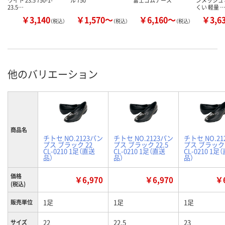
ワイト 23.5 750-1-
ル 750
富士ゴムナース
ンメッシュ 
23.5…
くい 軽量 
￥3,140
￥1,570～
￥6,160～
￥3,6
（税込）
（税込）
（税込）
他のバリエーション
商品名
チトセ NO.2123パン
チトセ NO.2123パン
チトセ NO.2
プス ブラック 22
プス ブラック 22.5
プス ブラック 
CL-0210 1足（直送
CL-0210 1足（直送
CL-0210 1足
品）
品）
品）
価格
￥6,970
￥6,970
￥6
(税込)
1足
1足
1足
販売単位
22
22.5
23
サイズ