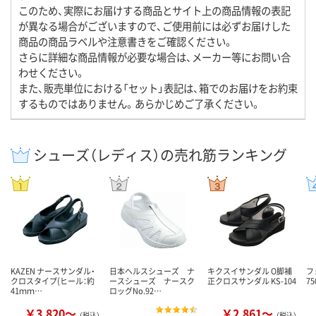
このため、実際にお届けする商品とサイト上の商品情報の表記
が異なる場合がございますので、ご使用前には必ずお届けした
商品の商品ラベルや注意書きをご確認ください。
さらに詳細な商品情報が必要な場合は、メーカー等にお問い合
わせください。
また、販売単位における「セット」表記は、箱でのお届けをお約束
するものではありません。あらかじめご了承ください。
シューズ（レディス）の売れ筋ランキング
KAZEN ナースサンダル・
日本ヘルスシューズ ナ
キクスイサンダル O脚補
フ
クロスタイプ(ヒール：約
ースシューズ ナースク
正クロスサンダル KS-104
75
41ｍｍ…
ロッグNo.92…
￥3,820～
￥2,861～
（税込）
（税込）