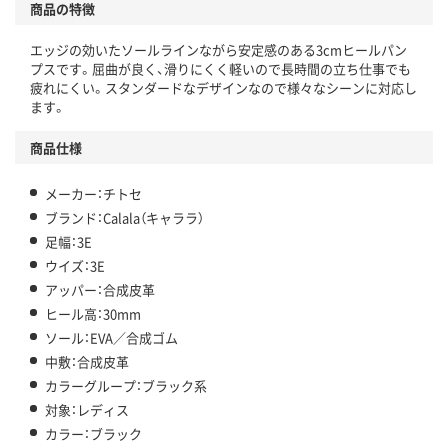
商品の特徴
エッジの効いたソールラインながら安定感のある3cmヒールパン
プスです。屈曲が良く、滑りにくく軽いので長時間の立ち仕事でも
疲れにくい。スタンダードなデザインなので様々なシーンに対応し
ます。
商品仕様
メーカー：チトセ
ブランド：Calala（キャララ）
足幅：3E
ウイズ：3E
アッパー：合成皮革
ヒール高：30mm
ソール：EVA／合成ゴム
中敷：合成皮革
カラーグループ：ブラック系
対象：レディス
カラー：ブラック