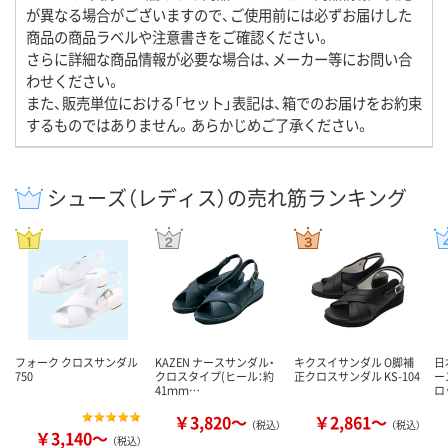
が異なる場合がございますので、ご使用前には必ずお届けした
商品の商品ラベルや注意書きをご確認ください。
さらに詳細な商品情報が必要な場合は、メーカー等にお問い合
わせください。
また、販売単位における「セット」表記は、箱でのお届けをお約束
するものではありません。あらかじめご了承ください。
シューズ（レディス）の売れ筋ランキング
フォーク クロスサンダル
KAZEN ナースサンダル・
キクスイサンダル O脚補
日
750
クロスタイプ(ヒール：約
正クロスサンダル KS-104
ー
41ｍｍ…
ロ
￥3,820～
￥2,861～
（税込）
（税込）
￥3,140～
（税込）