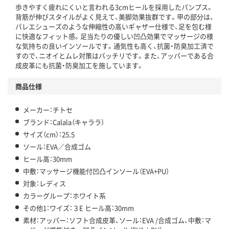
歩きやすく疲れにくいと言われる3cmヒールを採用したパンプス。
背筋が伸びスタイルがよく見えて、美脚効果抜群です。甲の部分は、
バレエシューズのような伸縮性の高いギャザー仕様で、足を包む様
に快適なフィット感。足当たりの優しい凹凸効果でマッサージの様
な気持ちの良いインソールです。通気性も高く、抗菌・防臭加工済で
すので、ニオイとムレ対策はバッチリです。また、アッパーである合
成皮革にも抗菌・防臭加工を施しています。
商品仕様
メーカー：チトセ
ブランド：Calala（キャララ）
サイズ（cm）：25.5
ソール：EVA／合成ゴム
ヒール高：30mm
中敷：マッサージ機能付凹凸インソール（EVA+PU）
対象：レディス
カラーグループ：ホワイト系
その他1：ワイズ：３E ヒール高：30mm
素材：アッパー：ソフト合成皮革、ソール：EVA /合成ゴム、中敷：マ