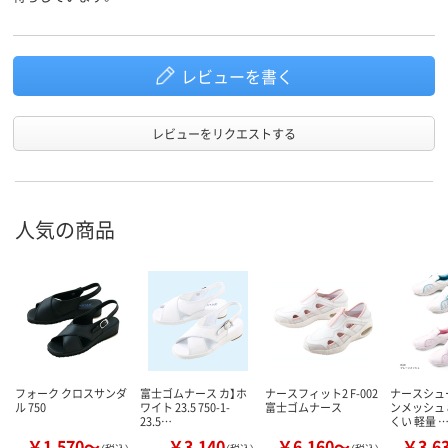
レビューを書く
レビューをリクエストする
人気の商品
フォーク クロスサンダ
富士ゴムナース カ】ホ
ナースフィット2 F-002
ナースシュ
ル 750
ワイト 23.5 750-1-
富士ゴムナース
ンメッシュ 
23.5…
くい 軽量 
￥1,570～
￥3,140
￥6,160～
￥3,6