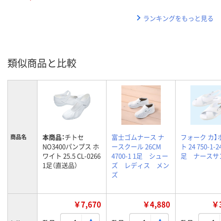
ランキングをもっと見る
類似商品と比較
本商品：
チトセ
富士ゴムナース ナ
フォーク カ】
商品名
NO3400パンプス ホ
ースクール 26CM
ト 24 750-1-24
ワイト 25.5 CL-0266
4700-1 1足 シュー
足 ナースサ
1足（直送品）
ズ レディス メン
ズ
￥7,670
￥4,880
￥3