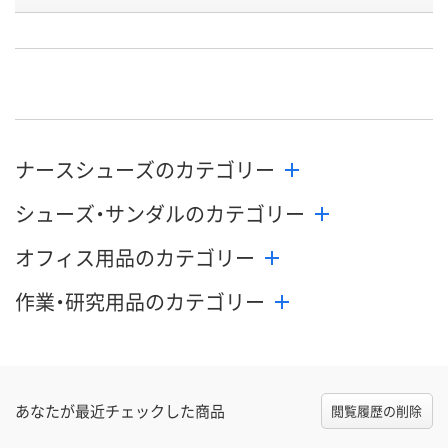
号
直送品
直送品
直送品
在庫
9月1日（火）まで
9月1日（火）まで
9月1日（火）ま
お届け日
数量
数量
数量
ナースシューズのカテゴリー
カゴへ
カゴへ
カ
シューズ・サンダルのカテゴリー
オフィス用品のカテゴリー
作業・研究用品のカテゴリー
あなたが最近チェックした商品
閲覧履歴の削除