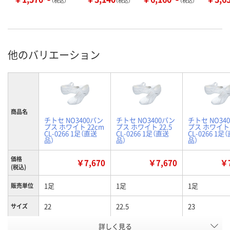
（税込）
（税込）
（税込）
他のバリエーション
商品名
チトセ NO3400パン
チトセ NO3400パン
チトセ NO34
プス ホワイト 22cm
プス ホワイト 22.5
プス ホワイト 
CL-0266 1足（直送
CL-0266 1足（直送
CL-0266 1足
品）
品）
品）
価格
￥7,670
￥7,670
￥7
(税込)
1足
1足
1足
販売単位
22
22.5
23
サイズ
お申込番
詳しく見る
WEE5583
WEE5582
WEE5581