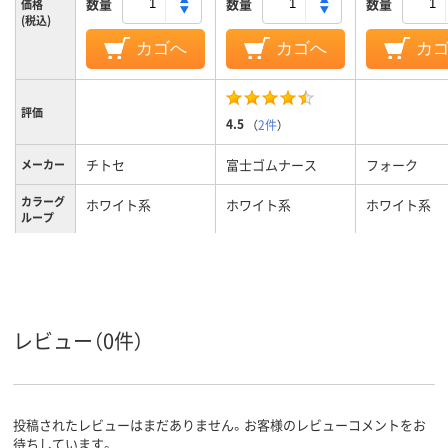
数量
数量
数量
価格
(税込)
カゴへ
カゴへ
カ
評価
4.5
（
2件
）
チトセ
富士ゴムナース
フォーク
メーカー
カラーグ
ホワイト系
ホワイト系
ホワイト系
ループ
レディス
男女兼用
レディス
対象
レビュー（0件）
投稿されたレビューはまだありません。お客様のレビューコメントをお
待ちしています。