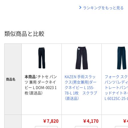
ランキングをもっと見る
類似商品と比較
本商品：
チトセ パン
KAZEN 手術スラッ
フォーク ス
商品名
ツ 兼用 ダークネイ
クス(男女兼用)ダー
パンツ（レデ
ビー L DOM-0023 1
クネイビー L 155-
トレートパンツ
枚（直送品）
78-L 1枚 スクラブ
ッドナイトネ
（直送品）
L 6012SC-25-
￥7,820
￥4,170
￥4