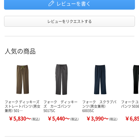
レビューを書く
レビューをリクエストする
人気の商品
フォーク ディッキーズ
フォーク ディッキー
フォーク スクラブパ
フォーク 
ストレートパンツ（男女
ズ カーゴパンツ
ンツ（男女兼用）
パンツ 503
兼用） 501…
5017SC
6003SC
￥5,830～
￥5,440～
￥3,990～
￥6,8
（税込）
（税込）
（税込）