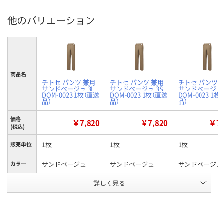
他のバリエーション
商品名
チトセ パンツ 兼用
チトセ パンツ 兼用
チトセ パンツ
サンドベージュ 3L
サンドベージュ 3S
サンドベージュ
DOM-0023 1枚（直送
DOM-0023 1枚（直送
DOM-0023 
品）
品）
品）
価格
￥7,820
￥7,820
￥7
(税込)
1枚
1枚
1枚
販売単位
サンドベージュ
サンドベージュ
サンドベージ
カラー
詳しく見る
3L
3S
L
サイズ
お申込番
WEE5744
WEE5738
WEE5742
号