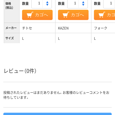
数量
数量
数量
価格
(税込)
カゴへ
カゴへ
カ
チトセ
KAZEN
フォーク
メーカー
L
L
L
サイズ
男女兼用
男女兼用
女性用
対象
ポリエステル100%
素材
レビュー（0件）
投稿されたレビューはまだありません。お客様のレビューコメントをお
待ちしています。