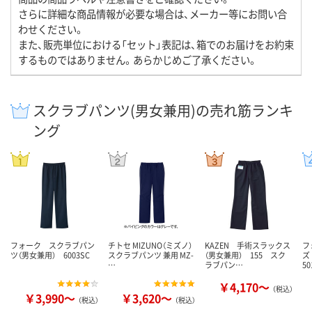
さらに詳細な商品情報が必要な場合は、メーカー等にお問い合
わせください。
また、販売単位における「セット」表記は、箱でのお届けをお約束
するものではありません。あらかじめご了承ください。
スクラブパンツ(男女兼用)の売れ筋ランキ
ング
フォーク スクラブパン
チトセ MIZUNO（ミズノ）
KAZEN 手術スラックス
フ
ツ（男女兼用） 6003SC
スクラブパンツ 兼用 MZ-
（男女兼用） 155 スク
ズ
…
ラブパン…
50
￥4,170～
（税込）
￥3,990～
￥3,620～
（税込）
（税込）