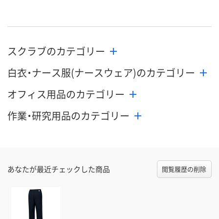
直送品
直送品
直送品
在庫
9月2日（水）まで
9月2日（水）まで
9月2日（水）ま
お届け日
スクラブのカテゴリー
数量
数量
数量
白衣・ナース服(ナースウェア)のカテゴリー
カゴへ
カゴへ
カ
オフィス用品のカテゴリー
作業・研究用品のカテゴリー
あなたが最近チェックした商品
閲覧履歴の削除